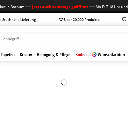
Jetzt auch samstags geöffnet
in Bochum +++
+++ Mo-Fr 7-18 Uhr und Sa 7
e & schnelle Lieferung
Über 20.000 Produkte
Tapeten
Kreativ
Reinigung & Pflege
Boden
Wunschfarbton