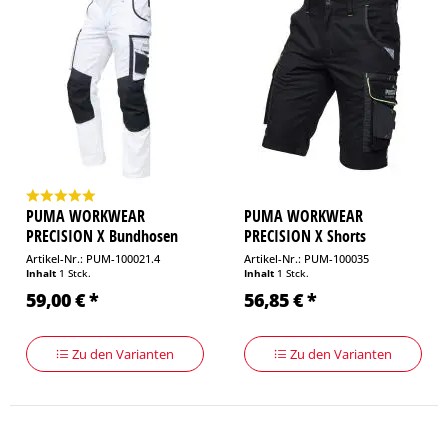
PUMA WORKWEAR
PUMA WORKWEAR
PRECISION X Bundhosen
PRECISION X Shorts
Weiß/Anthrazit
Schwarz/Neon
Artikel-Nr.: PUM-100021.4
Artikel-Nr.: PUM-100035
Inhalt
1 Stck.
Inhalt
1 Stck.
59,00 € *
56,85 € *
Zu den Varianten
Zu den Varianten