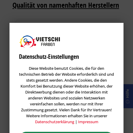
Qualität von namenhaften Herstellern
Datenschutz-Einstellungen
Diese Website benutzt Cookies, die für den
technischen Betrieb der Website erforderlich sind und
stets gesetzt werden. Andere Cookies, die den
Ultra Wash-Resistant – Bequem online
Komfort bei Benutzung dieser Website erhöhen, der
kaufen
Hilfe
Direktwerbung dienen oder die Interaktion mit
anderen Websites und sozialen Netzwerken
vereinfachen sollen, werden nur mit Ihrer
Zustimmung gesetzt. Vielen Dank für Ihr Vertrauen!
Die Wahl der richtigen Farbe für deine Wände ist entscheidend,
Weitere Informationen erhalten Sie in unserer
und Ultra Wash Resistant Farbe bietet eine herausragende
Datenschutzerklärung
|
Impressum
Lösung. Diese innovative Wandfarbe zeichnet sich durch ihre
extrem strapazierfähige Formel aus, die eine lang anhaltende