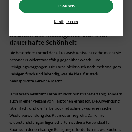
und intensive Farbgebung gewährleistet.
Erlauben
Konfigurieren
Ultra Wash Resistant Farbe online
kaufen: Die intelligente Wahl für
dauerhafte Schönheit
Die besondere Formel der Ultra Wash Resistant Farbe macht sie
besonders widerstandsfähig gegenüber Wasch- und
Reinigungsvorgängen. Die Farbe bleibt auch nach mehrmaligem
Reinigen frisch und lebendig, was sie ideal für stark
beanspruchte Bereiche macht.
Ultra Wash Resistant Farbe ist nicht nur strapazierfähig, sondern
auch in einer Vielzahl von Farbtönen erhältlich. Die Anwendung
ist einfach, und die Farbe trocknet schnell, was eine rasche
Wiederverwendung des Raumes ermöglicht. Dank ihrer
widerstandsfähigen Eigenschaften ist diese Farbe ideal für
Räume, in denen häufige Reinigung erforderlich ist, wie Küchen,