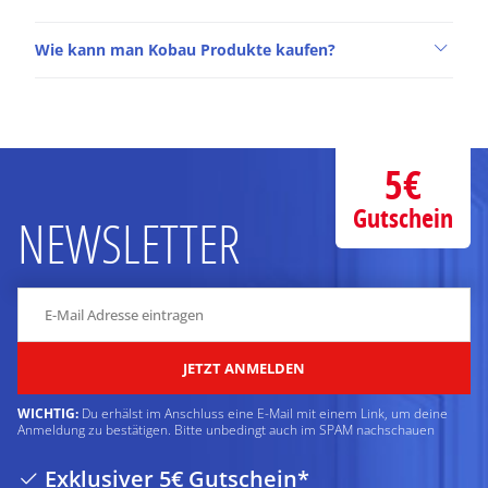
Wie kann man Kobau Produkte kaufen?
5€
Gutschein
NEWSLETTER
JETZT ANMELDEN
WICHTIG:
Du erhälst im Anschluss eine E-Mail mit einem Link, um deine
Anmeldung zu bestätigen. Bitte unbedingt auch im SPAM nachschauen
Exklusiver 5€ Gutschein*