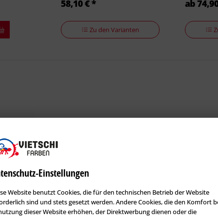
58,10 € *
ab 74,90
Zu den Varianten
Z
tenschutz-Einstellungen
se Website benutzt Cookies, die für den technischen Betrieb der Website
 180 PRO
Erfurt VARIOVLIES V 200 S PRO
Erfurt VAR
orderlich sind und stets gesetzt werden. Andere Cookies, die den Komfort b
PRO
utzung dieser Website erhöhen, der Direktwerbung dienen oder die
Artikel-Nr.: ERF-100128
Artikel-Nr.: 