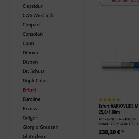
Zu den Vari
Classidur
CWS Wertlack
Conpart
Consolan
Conti
Dinova
Disbon
Dr. Schutz
Dupli-Color
Erfurt
Euroline
Erfurt VARIOVLIES M
Excess
25,0/1,00m
Geiger
Artikel-Nr.: ERF-100124
Inhalt
100 m²
(2,38 € * / 1
Giorgio Graesan
238,20 € *
Glutoclean