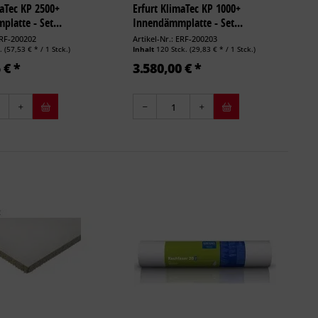
maTec KP 2500+
Erfurt KlimaTec KP 1000+
latte - Set...
Innendämmplatte - Set...
ERF-200202
Artikel-Nr.: ERF-200203
k.
(57,53 € * / 1 Stck.)
Inhalt
120 Stck.
(29,83 € * / 1 Stck.)
 € *
3.580,00 € *