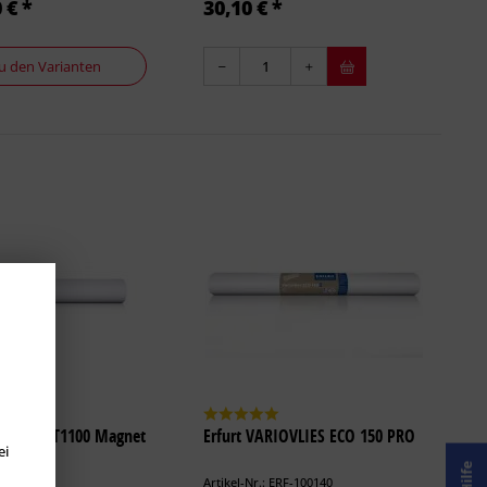
 € *
30,10 € *
u den Varianten
IOVLIES T1100 Magnet
Erfurt VARIOVLIES ECO 150 PRO
ei
Hilfe
ERF-100131
Artikel-Nr.: ERF-100140