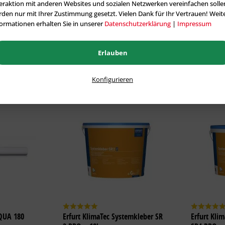
eraktion mit anderen Websites und sozialen Netzwerken vereinfachen solle
 1 m²)
Inhalt
18.75 m²
(4,24 € * / 1 m²)
Inhalt
2.5 m²
den nur mit Ihrer Zustimmung gesetzt. Vielen Dank für Ihr Vertrauen! Weit
ab 79,55 € *
ab 285,6
ormationen erhalten Sie in unserer
Datenschutzerklärung
|
Impressum
anten
Zu den Varianten
Z
Erlauben
Konfigurieren
AQUA 180
Erfurt KlimaTec Systemkleber SR
Erfurt Kli