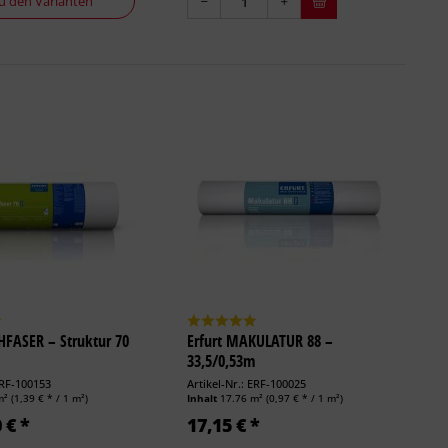
u den Varianten
HFASER – Struktur 70
Erfurt MAKULATUR 88 –
33,5/0,53m
ERF-100153
Artikel-Nr.: ERF-100025
m²
(1,39 € * / 1 m²)
Inhalt
17.76 m²
(0,97 € * / 1 m²)
 € *
17,15 € *