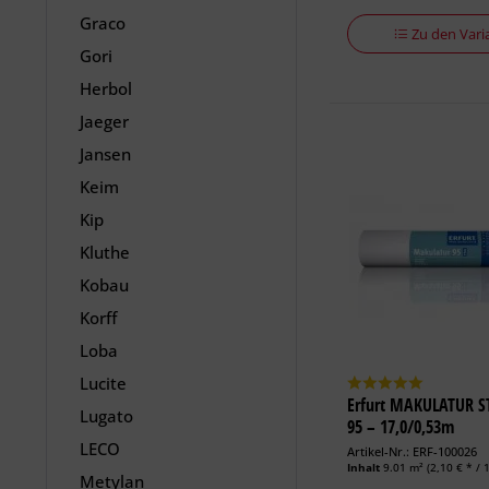
Graco
Zu den Vari
Gori
Herbol
Jaeger
Jansen
Keim
Kip
Kluthe
Kobau
Korff
Loba
Lucite
Erfurt MAKULATUR S
Lugato
95 – 17,0/0,53m
LECO
Artikel-Nr.: ERF-100026
Inhalt
9.01 m²
(2,10 € * / 
Metylan