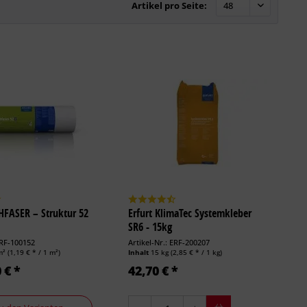
Artikel pro Seite:
HFASER – Struktur 52
Erfurt KlimaTec Systemkleber
SR6 - 15kg
ERF-100152
Artikel-Nr.: ERF-200207
m²
(1,19 € * / 1 m²)
Inhalt
15 kg
(2,85 € * / 1 kg)
 € *
42,70 € *