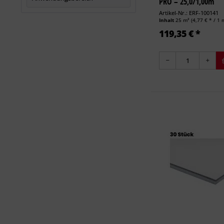
PRO – 25,0/1,00m
Artikel-Nr.: ERF-100141
Inhalt
25 m²
(4,77 € * / 1 
Wärmedämmung für den Innenbereich an Außenwänden
119,35 € *