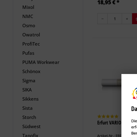
18,95 € *
Mixol
NMC
Osmo
Owatrol
ProfiTec
Pufas
PUMA Workwear
Schönox
Sigma
SIKA
Sikkens
Da
Sista
Storch
Die
Erfurt VARIOVLIES V
Südwest
erf
Ben
Tapofix
Artikel-Nr.: ERF-100129