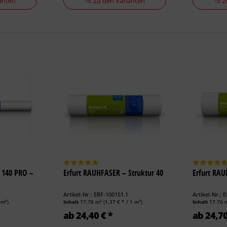
anten
Zu den Varianten
Z
 140 PRO –
Erfurt RAUHFASER – Struktur 40
Erfurt RAU
Artikel-Nr.: ERF-100151.1
Artikel-Nr.: 
 m²)
Inhalt
17.76 m²
(1,37 € * / 1 m²)
Inhalt
17.76 
ab 24,40 € *
ab 24,70