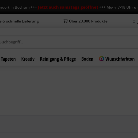
Jetzt auch samstags geöffnet
 in Bochum +++
+++ Mo-Fr 7-18 Uhr und Sa 7
e & schnelle Lieferung
Über 20.000 Produkte
Tapeten
Kreativ
Reinigung & Pflege
Boden
Wunschfarbton