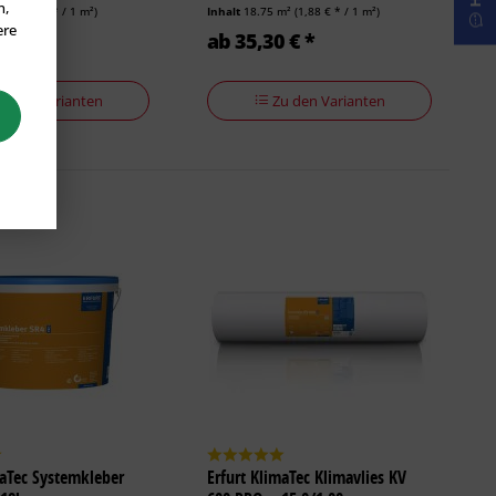
n,
(114,24 € * / 1 m²)
Inhalt
18.75 m²
(1,88 € * / 1 m²)
ere
0 € *
ab 35,30 € *
u den Varianten
Zu den Varianten
maTec Systemkleber
Erfurt KlimaTec Klimavlies KV