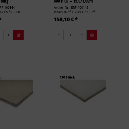
 18kg
600 PRO – 15,0/1,00m
ERF-100144
Artikel-Nr.: ERF-100145
4,71 € * / 1 kg)
Inhalt
15 m²
(10,54 € * / 1 m²)
*
158,10 € *