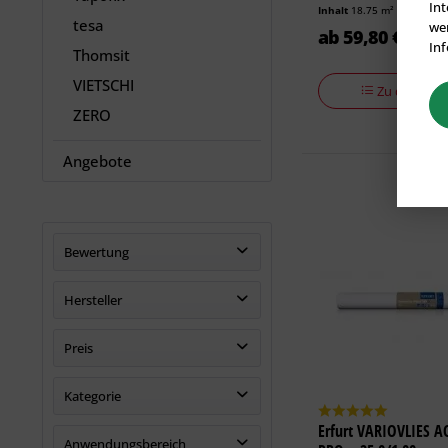
Int
Inhalt
18.75 m²
(3,19 € * /
tesa
wer
ab 59,80 € *
Inf
Thomsit
VIETSCHI
Zu den Vari
ZERO
Angebote
Bewertung
& mehr
Hersteller
& mehr
& mehr
Erfurt
Preis
& mehr
Kategorie
von
17,15 €
bis
3580,00 €
Erfurt VARIOVLIES 
Innendämmung
Anwendungsbereich