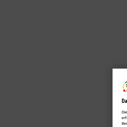
Da
Die
erf
Ben