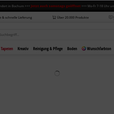
Jetzt auch samstags geöffnet
in Bochum +++
+++ Mo-Fr 7-18 Uhr und Sa 7
e & schnelle Lieferung
Über 20.000 Produkte
Tapeten
Kreativ
Reinigung & Pflege
Boden
Wunschfarbton