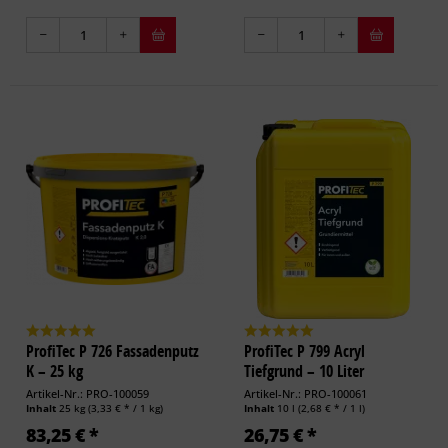
ProfiTec P 726 Fassadenputz
ProfiTec P 799 Acryl
K – 25 kg
Tiefgrund – 10 Liter
Artikel-Nr.: PRO-100059
Artikel-Nr.: PRO-100061
Inhalt
25 kg
(3,33 € * / 1 kg)
Inhalt
10 l
(2,68 € * / 1 l)
83,25 € *
26,75 € *