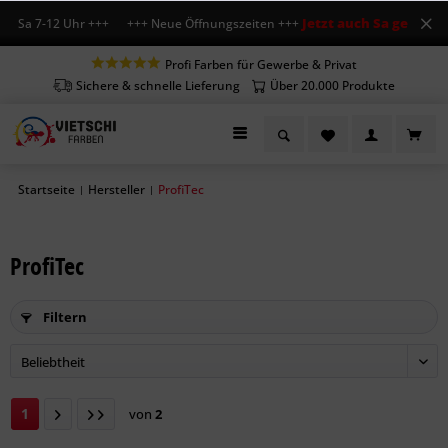
Jetzt auch Sa geöffnet
a 7-12 Uhr +++ +++ Neue Öffnungszeiten +++
+++ M
Profi Farben für Gewerbe & Privat
Sichere & schnelle Lieferung
Über 20.000 Produkte
Startseite
Hersteller
ProfiTec
|
|
ProfiTec
Filtern
1
von
2