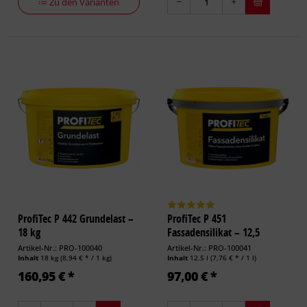
Zu den Varianten
ProfiTec P 442 Grundelast –
ProfiTec P 451
18 kg
Fassadensilikat – 12,5
Liter...
Artikel-Nr.: PRO-100040
Artikel-Nr.: PRO-100041
Inhalt
18 kg
(8,94 € * / 1 kg)
Inhalt
12.5 l
(7,76 € * / 1 l)
160,95 € *
97,00 € *