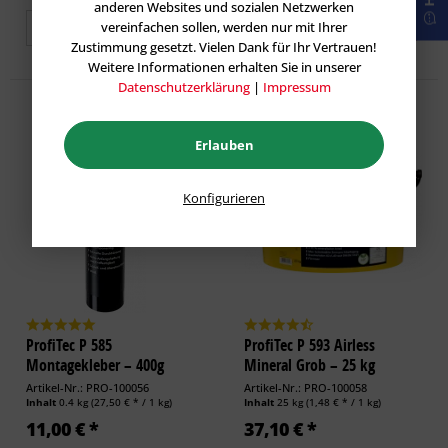
anderen Websites und sozialen Netzwerken
vereinfachen sollen, werden nur mit Ihrer
Zu den Varianten
Zustimmung gesetzt. Vielen Dank für Ihr Vertrauen!
Weitere Informationen erhalten Sie in unserer
Datenschutzerklärung
|
Impressum
Erlauben
Konfigurieren
ProfiTec P 585
ProfiTec P 593 Airless
Montagekleber – 400g
Mineral Grob – 25 kg
Artikel-Nr.: PRO-100056
Artikel-Nr.: PRO-100058
Inhalt
0.4 kg
(27,50 € * / 1 kg)
Inhalt
25 kg
(1,48 € * / 1 kg)
11,00 € *
37,10 € *