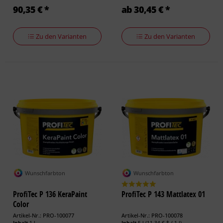
90,35 € *
ab 30,45 € *
Zu den Varianten
Zu den Varianten
Wunschfarbton
Wunschfarbton
ProfiTec P 136 KeraPaint
ProfiTec P 143 Mattlatex 01
Color
Artikel-Nr.: PRO-100077
Artikel-Nr.: PRO-100078
Inhalt
1 l
Inhalt
5 l
(11,34 € * / 1 l)