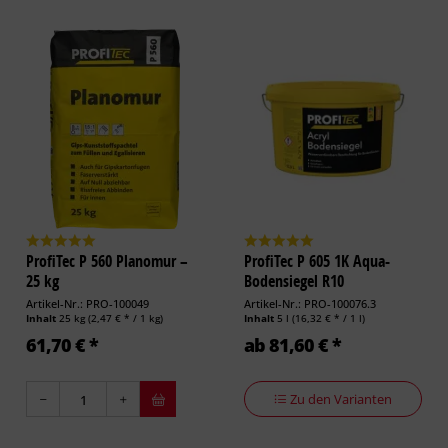
ProfiTec P 560 Planomur –
ProfiTec P 605 1K Aqua-
25 kg
Bodensiegel R10
Artikel-Nr.: PRO-100049
Artikel-Nr.: PRO-100076.3
Inhalt
25 kg
(2,47 € * / 1 kg)
Inhalt
5 l
(16,32 € * / 1 l)
61,70 € *
ab 81,60 € *
Zu den Varianten