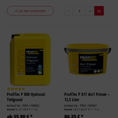
Zu den Varianten
ProfiTec P 800 Hydrosol
ProfiTec P 817 4in1 Primer –
Tiefgrund
12,5 Liter
Artikel-Nr.: PRO-100062
Artikel-Nr.: PRO-100067
Inhalt
5 l
(7,18 € * / 1 l)
Inhalt
12.5 l
(6,91 € * / 1 l)
ab 35,90 € *
86,35 € *