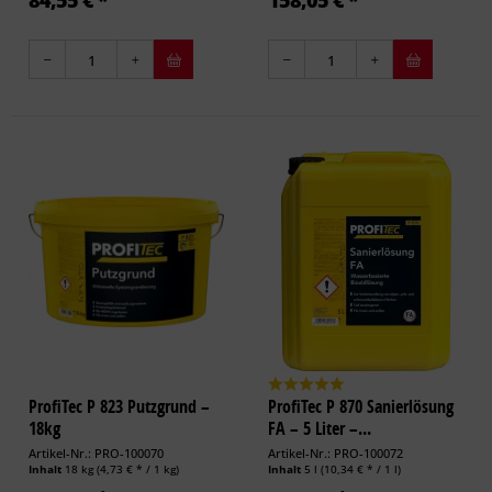
84,55 € *
158,05 € *
ProfiTec P 823 Putzgrund –
ProfiTec P 870 Sanierlösung
18kg
FA – 5 Liter –...
Artikel-Nr.: PRO-100070
Artikel-Nr.: PRO-100072
Inhalt
18 kg
(4,73 € * / 1 kg)
Inhalt
5 l
(10,34 € * / 1 l)