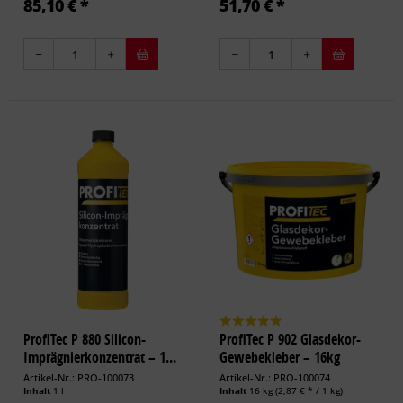
85,10 € *
51,70 € *
ProfiTec P 880 Silicon-
ProfiTec P 902 Glasdekor-
Imprägnierkonzentrat – 1...
Gewebekleber – 16kg
Artikel-Nr.: PRO-100073
Artikel-Nr.: PRO-100074
Inhalt
1 l
Inhalt
16 kg
(2,87 € * / 1 kg)