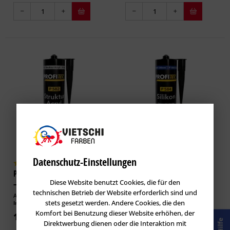
Datenschutz-Einstellungen
ProfiTec P 582 Strukturacryl
ProfiTec P 584 Silikon
Diese Website benutzt Cookies, die für den
– 310 ml
technischen Betrieb der Website erforderlich sind und
Artikel-Nr.: PRO-100053
Artikel-Nr.: PRO-100054
stets gesetzt werden. Andere Cookies, die den
Inhalt
0.31 l
(33,87 € * / 1 l)
Inhalt
0.31 l
(52,42 € * / 1 l)
Komfort bei Benutzung dieser Website erhöhen, der
10,50 € *
16,25 € *
Hilfe
Direktwerbung dienen oder die Interaktion mit