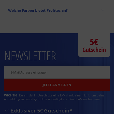
Welche Farben bietet Profitec an?
5€
Gutschein
NEWSLETTER
JETZT ANMELDEN
WICHTIG:
Du erhälst im Anschluss eine E-Mail mit einem Link, um deine
Anmeldung zu bestätigen. Bitte unbedingt auch im SPAM nachschauen
Exklusiver 5€ Gutschein*