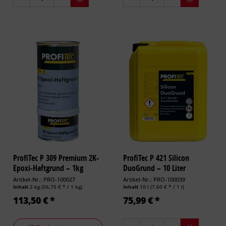
ProfiTec P 309 Premium 2K-
ProfiTec P 421 Silicon
Epoxi-Haftgrund – 1kg
DuoGrund – 10 Liter
Artikel-Nr.: PRO-100027
Artikel-Nr.: PRO-100039
Inhalt
2 kg
(56,75 € * / 1 kg)
Inhalt
10 l
(7,60 € * / 1 l)
113,50 € *
75,99 € *