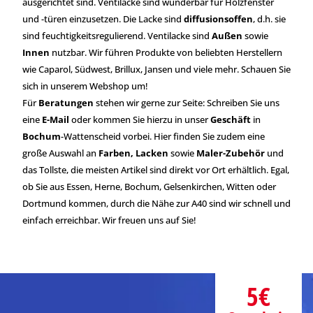
ausgerichtet sind. Ventilacke sind wunderbar für Holzfenster
und -türen einzusetzen. Die Lacke sind
diffusionsoffen
, d.h. sie
sind feuchtigkeitsregulierend. Ventilacke sind
Außen
sowie
Innen
nutzbar. Wir führen Produkte von beliebten Herstellern
wie Caparol, Südwest, Brillux, Jansen und viele mehr. Schauen Sie
sich in unserem Webshop um!
Für
Beratungen
stehen wir gerne zur Seite: Schreiben Sie uns
eine
E-Mail
oder kommen Sie hierzu in unser
Geschäft
in
Bochum
-Wattenscheid vorbei. Hier finden Sie zudem eine
große Auswahl an
Farben, Lacken
sowie
Maler-Zubehör
und
das Tollste, die meisten Artikel sind direkt vor Ort erhältlich. Egal,
ob Sie aus Essen, Herne, Bochum, Gelsenkirchen, Witten oder
Dortmund kommen, durch die Nähe zur A40 sind wir schnell und
einfach erreichbar. Wir freuen uns auf Sie!
5€