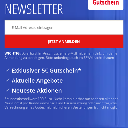
Gutschein
NEWSLETTER
JETZT ANMELDEN
WICHTIG:
Du erhälst im Anschluss eine E-Mail mit einem Link, um deine
Anmeldung zu bestätigen. Bitte unbedingt auch im SPAM nachschauen
Exklusiver 5€ Gutschein*
Aktuelle Angebote
Neueste Aktionen
*Mindestbestellwert 100 Euro. Nicht kombinierbar mit anderen Aktionen.
Nur einmal pro Kunde einlösbar. Eine Barauszahlung oder nachträgliche
Verrechnung eines Codes mit mit früheren Bestellungen ist nicht möglich.