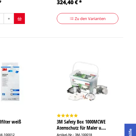
*
324,40 € *
Zu den Varianten
lfilter weiß
3M Safety Box 1000MCWE
0
Atemschutz für Maler u....
Hilfe
 3M-100012
Artikel-Nr.: 3M-100018