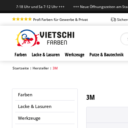
-Fr 7-18 Uhr und Sa 7-12 Uhr +++ +++ Neue Öffnungszeiten am Standort
Profi Farben für Gewerbe & Privat
Sicher
Farben
Lacke & Lasuren
Werkzeuge
Putze & Bautechnik
Startseite
Hersteller
3M
|
|
Farben
3M
Lacke & Lasuren
Werkzeuge