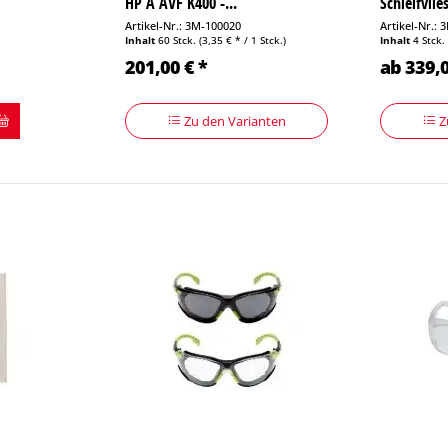
HP A AVF K400 -...
Schleifvlies
Artikel-Nr.: 3M-100020
Artikel-Nr.:
Inhalt
60 Stck.
(3,35 € * / 1 Stck.)
Inhalt
4 Stck
201,00 € *
ab 339,0
Zu den Varianten
Z