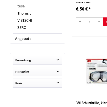
Inhalt
1 Stck.
tesa
6,50 € *
Thomsit
VIETSCHI
ZERO
Angebote
Bewertung
& mehr
Hersteller
& mehr
& mehr
3M
Preis
& mehr
von
5,05 €
bis
650,00 €
3M Schutzbrille, klar 