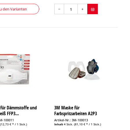
u den Varianten
für Dämmstoffe und
3M Maske für
eiß FFP3...
Farbspritzarbeiten A2P3
6502QLPRO
 3M-100011
Artikel-Nr.: 3M-100013
.
(12,73 € * / 1 Stck.)
Inhalt
4 Stck.
(81,10 € * / 1 Stck.)