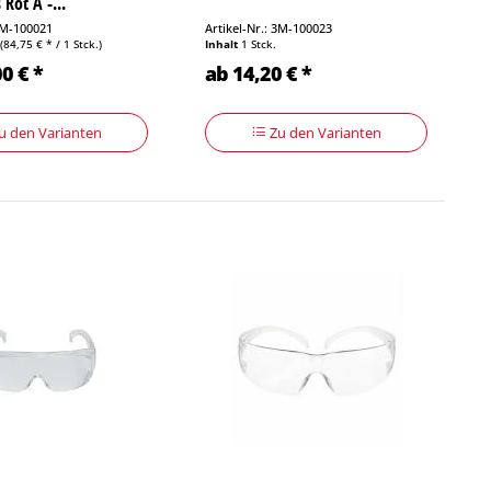
 Rot A -...
 3M-100021
Artikel-Nr.: 3M-100023
.
(84,75 € * / 1 Stck.)
Inhalt
1 Stck.
0 € *
ab 14,20 € *
u den Varianten
Zu den Varianten