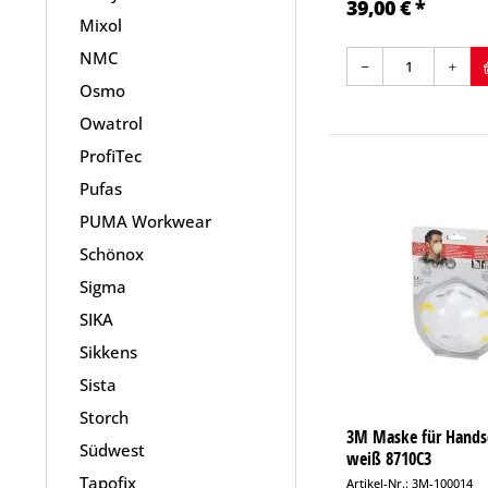
39,00 € *
Mixol
NMC
Osmo
Owatrol
ProfiTec
Pufas
PUMA Workwear
Schönox
Sigma
SIKA
Sikkens
Sista
Storch
3M Maske für Hands
Südwest
weiß 8710C3
Tapofix
Artikel-Nr.: 3M-100014