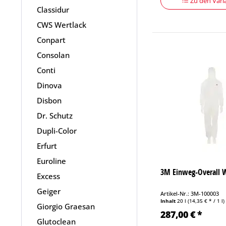
Zu den Vari
Classidur
CWS Wertlack
Conpart
Consolan
Conti
Dinova
Disbon
Dr. Schutz
Dupli-Color
Erfurt
Euroline
3M Einweg-Overall W
Excess
Geiger
Artikel-Nr.: 3M-100003
Inhalt
20 l
(14,35 € * / 1 l)
Giorgio Graesan
287,00 € *
Glutoclean