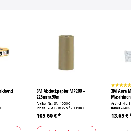
eckband
3M Abdeckpapier MP200 –
3M Aura M
225mmx50m
Maschinens
Artikel-Nr.: 3M-100000
Artikel-Nr.:
)
Inhalt
12 Stck.
(8,80 € * / 1 Stck.)
Inhalt
2 Stck
105,60 € *
13,65 € 