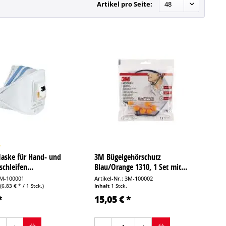
Artikel pro Seite:
aske für Hand- und
3M Bügelgehörschutz
chleifen...
Blau/Orange 1310, 1 Set mit...
 3M-100001
Artikel-Nr.: 3M-100002
.
(6,83 € * / 1 Stck.)
Inhalt
1 Stck.
*
15,05 € *