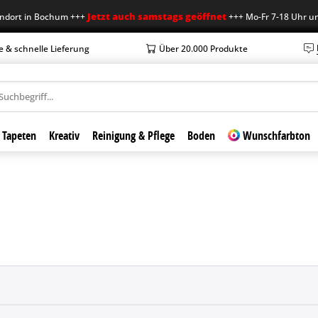
Jetzt auch samstags geöffnet
 in Bochum +++
+++ Mo-Fr 7-18 Uhr und Sa 7
e & schnelle Lieferung
Über 20.000 Produkte
Tapeten
Kreativ
Reinigung & Pflege
Boden
Wunschfarbton