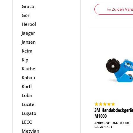
Graco
Zu den Vari
Gori
Herbol
Jaeger
Jansen
Keim
Kip
Kluthe
Kobau
Korff
Loba
Lucite
3M Handabdeckgerät
Lugato
M1000
LECO
Artikel-Nr.: 3M-100008
Inhalt
1 Stck.
Metylan