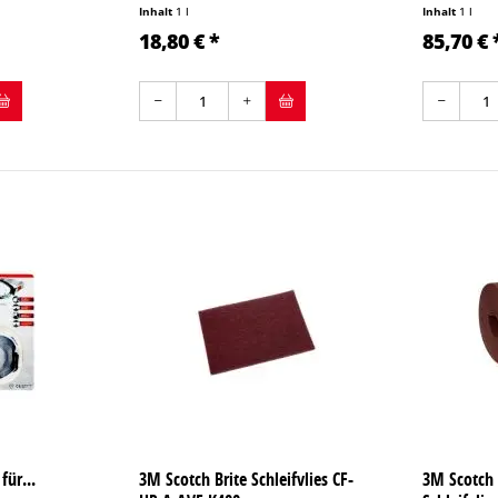
Inhalt
1 l
Inhalt
1 l
18,80 € *
85,70 € 
für...
3M Scotch Brite Schleifvlies CF-
3M Scotch 