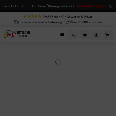
Jetzt auch Sa geöffnet
Sa 7-12 Uhr +++ +++ Neue Öffnungszeiten +++
+++ 
Profi Farben für Gewerbe & Privat
Sichere & schnelle Lieferung
Über 20.000 Produkte