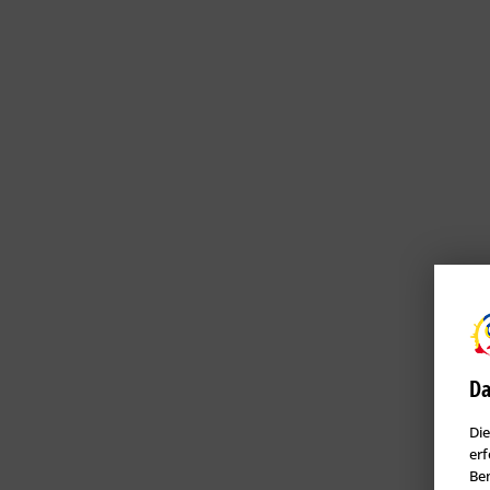
Da
Die
erf
Ben