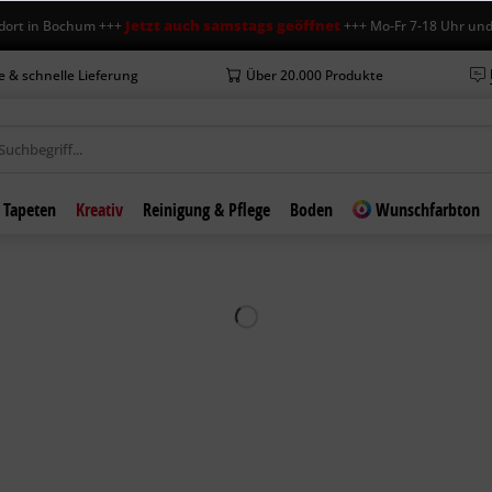
Jetzt auch samstags geöffnet
in Bochum +++
+++ Mo-Fr 7-18 Uhr und Sa 7
e & schnelle Lieferung
Über 20.000 Produkte
Tapeten
Kreativ
Reinigung & Pflege
Boden
Wunschfarbton