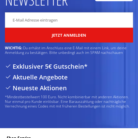
JETZT ANMELDEN
WICHTIG:
Du erhälst im Anschluss eine E-Mail mit einem Link, um deine
Anmeldung zu bestätigen. Bitte unbedingt auch im SPAM nachschauen
Exklusiver 5€ Gutschein*
Aktuelle Angebote
Neueste Aktionen
*Mindestbestellwert 100 Euro. Nicht kombinierbar mit anderen Aktionen.
Nur einmal pro Kunde einlösbar. Eine Barauszahlung oder nachträgliche
Verrechnung eines Codes mit mit früheren Bestellungen ist nicht möglich.