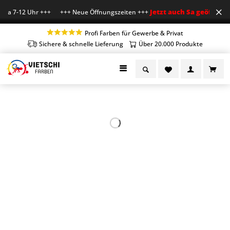
Jetzt auch Sa geöffnet
Sa 7-12 Uhr +++ +++ Neue Öffnungszeiten +++
+++ 
Profi Farben für Gewerbe & Privat
Sichere & schnelle Lieferung
Über 20.000 Produkte