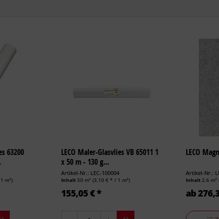
es 63200
LECO Maler-Glasvlies VB 65011 1
LECO Magne
.
x 50 m - 130 g...
Artikel-Nr.: LEC-100004
Artikel-Nr.: 
 1 m²)
Inhalt
50 m²
(3,10 € * / 1 m²)
Inhalt
2.6 m²
155,05 € *
ab 276,3