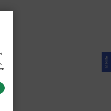
ei
Hilfe
n,
ere