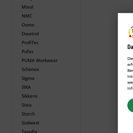
Mixol
NMC
Osmo
Owatrol
ProfiTec
Da
Pufas
Die
PUMA Workwear
erf
Schönox
Ben
Int
Sigma
wer
SIKA
Inf
Sikkens
Sista
Storch
Südwest
Tapofix