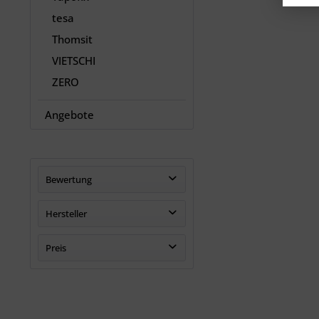
tesa
Thomsit
VIETSCHI
ZERO
Angebote
Bewertung
& mehr
Hersteller
& mehr
& mehr
LECO
Preis
& mehr
von
30,55 €
bis
276,35 €