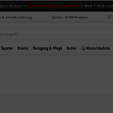
Jetzt auch samstags geöffnet
in Bochum +++
+++ Mo-Fr 7-18 Uhr und Sa 7
e & schnelle Lieferung
Über 20.000 Produkte
Tapeten
Kreativ
Reinigung & Pflege
Boden
Wunschfarbton