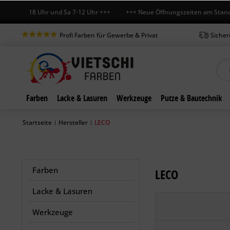
Fr 7-18 Uhr und Sa 7-12 Uhr +++ +++ Neue Öffnungszeiten am Standort 
Profi Farben für Gewerbe & Privat
Sicher
Farben
Lacke & Lasuren
Werkzeuge
Putze & Bautechnik
Startseite
Hersteller
LECO
|
|
Farben
LECO
Lacke & Lasuren
Werkzeuge