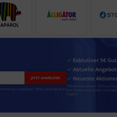
Exklusiver 5€ Gu
Aktuelle Angebot
Neueste Aktione
JETZT ANMELDEN
*Mindestbestellwert 100 Euro. Nic
Anmeldung zu bestätigen. Bitte unbedingt auch
Eine Barauszahlung oder nachträgli
möglich.