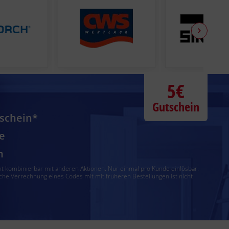
5€
Gutschein
tschein*
e
n
ht kombinierbar mit anderen Aktionen. Nur einmal pro Kunde einlösbar.
che Verrechnung eines Codes mit mit früheren Bestellungen ist nicht