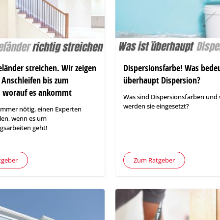
länder streichen. Wir zeigen
Dispersionsfarbe! Was bede
Anschleifen bis zum
überhaupt Dispersion?
n, worauf es ankommt
Was sind Dispersionsfarben und
werden sie eingesetzt?
t immer nötig, einen Experten
llen, wenn es um
gsarbeiten geht!
tgeber
Zum Ratgeber