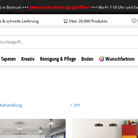
Jetzt auch samstags geöffnet
m +++
+++ Mo-Fr 7-18 Uhr und Sa 7-12 Uhr +
e & schnelle Lieferung
Über 20.000 Produkte
Tapeten
Kreativ
Reinigung & Pflege
Boden
Wunschfarbton
nbehandlung
DIY