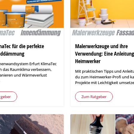
maTec für die perfekte
Malerwerkzeuge und ihre
nddämmung
Verwendung: Eine Anleitung
Heimwerker
nenwandsystem Erfurt KlimaTec
ch das Raumklima verbessern,
Mit praktischen Tipps und Anleit
anieren und Wärmeverlust
du zum Heimwerker-Profi und ka
n
Projekte mit Leichtigkeit umsetz
tgeber
Zum Ratgeber