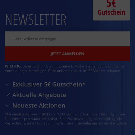
5€
Gutschein
NEWSLETTER
JETZT ANMELDEN
WICHTIG:
Du erhälst im Anschluss eine E-Mail mit einem Link, um deine
Anmeldung zu bestätigen. Bitte unbedingt auch im SPAM nachschauen
Exklusiver 5€ Gutschein*
Aktuelle Angebote
Neueste Aktionen
*Mindestbestellwert 100 Euro. Nicht kombinierbar mit anderen Aktionen.
Nur einmal pro Kunde einlösbar. Eine Barauszahlung oder nachträgliche
Verrechnung eines Codes mit mit früheren Bestellungen ist nicht möglich.