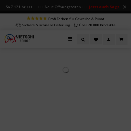
Jetzt auch Sa geöffnet
, Sa 7-12 Uhr +++ +++ Neue Öffnungszeiten +++
+++
Profi Farben für Gewerbe & Privat
Sichere & schnelle Lieferung
Über 20.000 Produkte