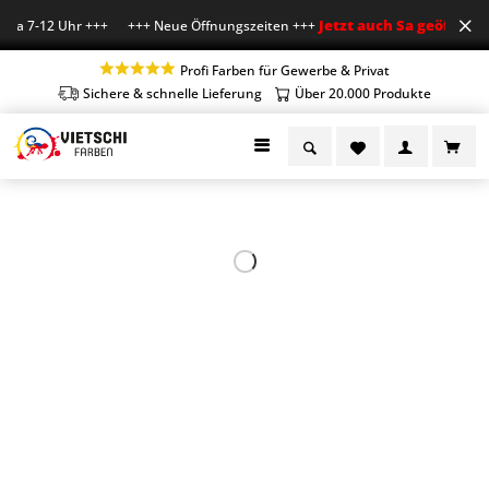
Jetzt auch Sa geöffnet
Sa 7-12 Uhr +++ +++ Neue Öffnungszeiten +++
+++ M
Profi Farben für Gewerbe & Privat
Sichere & schnelle Lieferung
Über 20.000 Produkte