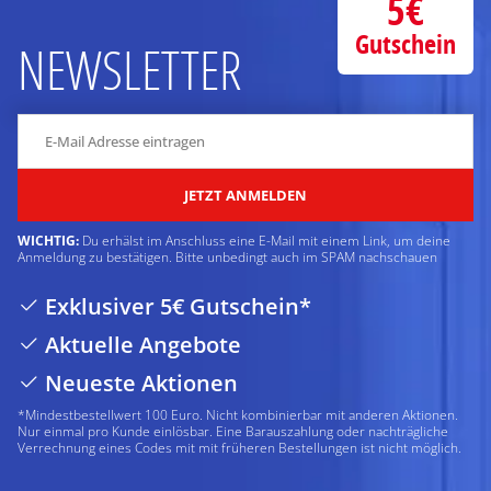
5€
Gutschein
NEWSLETTER
JETZT ANMELDEN
WICHTIG:
Du erhälst im Anschluss eine E-Mail mit einem Link, um deine
Anmeldung zu bestätigen. Bitte unbedingt auch im SPAM nachschauen
Exklusiver 5€ Gutschein*
Aktuelle Angebote
Neueste Aktionen
*Mindestbestellwert 100 Euro. Nicht kombinierbar mit anderen Aktionen.
Nur einmal pro Kunde einlösbar. Eine Barauszahlung oder nachträgliche
Verrechnung eines Codes mit mit früheren Bestellungen ist nicht möglich.