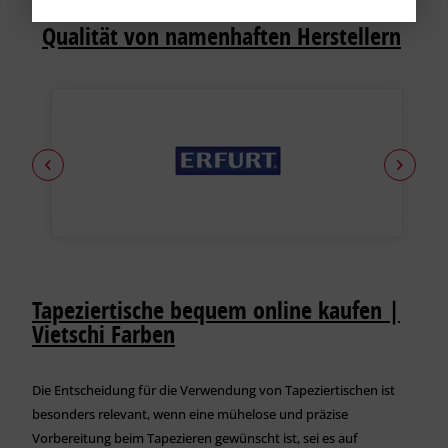
Qualität von namenhaften Herstellern
Tapeziertische bequem online kaufen |
Vietschi Farben
Die Entscheidung für die Verwendung von Tapeziertischen ist
besonders relevant, wenn eine mühelose und präzise
Vorbereitung beim Tapezieren gewünscht ist, sei es auf