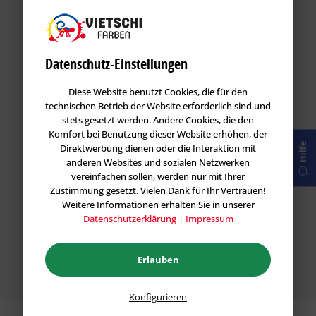
Versand und Retoure
Datenschutz-Einstellungen
Schnelle Lieferzeiten und 14 Tage Rückgaberecht!
Diese Website benutzt Cookies, die für den
Eine Abholung in unserer Filiale ist natürlich auch
technischen Betrieb der Website erforderlich sind und
möglich.
stets gesetzt werden. Andere Cookies, die den
Komfort bei Benutzung dieser Website erhöhen, der
Hilfe
Direktwerbung dienen oder die Interaktion mit
anderen Websites und sozialen Netzwerken
vereinfachen sollen, werden nur mit Ihrer
Zustimmung gesetzt. Vielen Dank für Ihr Vertrauen!
Weitere Informationen erhalten Sie in unserer
Profi Beratung
Datenschutzerklärung
|
Impressum
Unsere Mitarbeiter stehen jederzeit für eine
Fachberatung zur Verfügung per Chat, WhatsApp,
Erlauben
Telefon oder Live vor Ort.
Konfigurieren