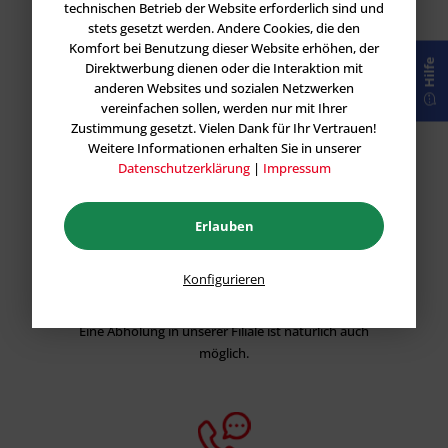
technischen Betrieb der Website erforderlich sind und
stets gesetzt werden. Andere Cookies, die den
Komfort bei Benutzung dieser Website erhöhen, der
Garantie
Hilfe
Direktwerbung dienen oder die Interaktion mit
anderen Websites und sozialen Netzwerken
Wir stehen hinter unseren Produkten und geben
vereinfachen sollen, werden nur mit Ihrer
Ihnen eine Preis-Leistungs Garantie für alle Vietschi
Zustimmung gesetzt. Vielen Dank für Ihr Vertrauen!
Produkte.
Weitere Informationen erhalten Sie in unserer
Datenschutzerklärung
|
Impressum
Erlauben
Versand und Retoure
Konfigurieren
Schnelle Lieferzeiten und 14 Tage Rückgaberecht!
Eine Abholung in unserer Filiale ist natürlich auch
möglich.