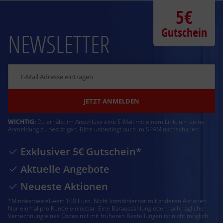
5€
Gutschein
NEWSLETTER
JETZT ANMELDEN
WICHTIG:
Du erhälst im Anschluss eine E-Mail mit einem Link, um deine
Anmeldung zu bestätigen. Bitte unbedingt auch im SPAM nachschauen
Exklusiver 5€ Gutschein*
Aktuelle Angebote
Neueste Aktionen
*Mindestbestellwert 100 Euro. Nicht kombinierbar mit anderen Aktionen.
Nur einmal pro Kunde einlösbar. Eine Barauszahlung oder nachträgliche
Verrechnung eines Codes mit mit früheren Bestellungen ist nicht möglich.