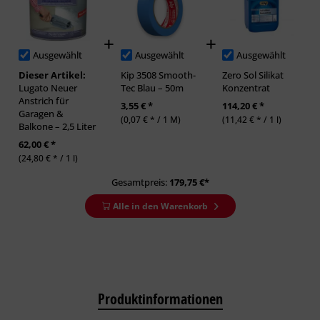
Ausgewählt
Ausgewählt
Ausgewählt
Dieser Artikel:
Kip 3508 Smooth-
Zero Sol Silikat
Lugato Neuer
Tec Blau – 50m
Konzentrat
Anstrich für
3,55 € *
114,20 € *
Garagen &
(0,07 € * / 1 M)
(11,42 € * / 1 l)
Balkone – 2,5 Liter
62,00 € *
(24,80 € * / 1 l)
Gesamtpreis:
179,75
€*
Alle in den Warenkorb
Produktinformationen