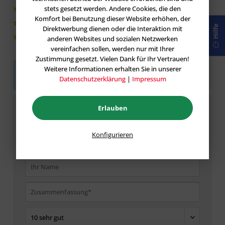
stets gesetzt werden. Andere Cookies, die den
0|0%
Komfort bei Benutzung dieser Website erhöhen, der
0|0%
Hilfe
Direktwerbung dienen oder die Interaktion mit
anderen Websites und sozialen Netzwerken
0|0%
vereinfachen sollen, werden nur mit Ihrer
Zustimmung gesetzt. Vielen Dank für Ihr Vertrauen!
Weitere Informationen erhalten Sie in unserer
Sei der Erste!
Helfen Sie der Community und geben
Datenschutzerklärung
|
Impressum
Sie die erste Bewertung ab.
Erlauben
Bewertung schreiben
Bewertungen werden nach Überprüfung
Konfigurieren
freigeschaltet.