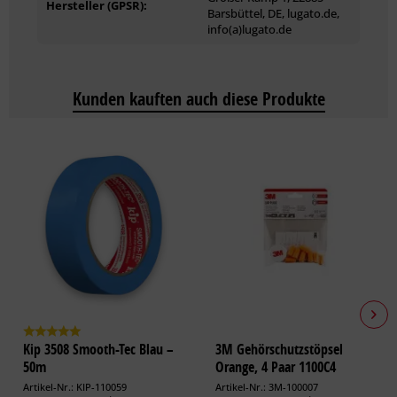
Universalverdünner reinigen.
Hersteller (GPSR):
Barsbüttel, DE, lugato.de,
info(a)lugato.de
Kunden kauften auch diese Produkte
Kip 3508 Smooth-Tec Blau –
3M Gehörschutzstöpsel
50m
Orange, 4 Paar 1100C4
Artikel-Nr.: KIP-110059
Artikel-Nr.: 3M-100007