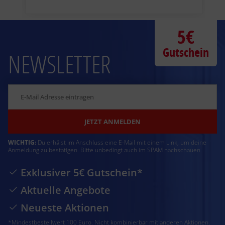
5€
Gutschein
NEWSLETTER
JETZT ANMELDEN
WICHTIG:
Du erhälst im Anschluss eine E-Mail mit einem Link, um deine
Anmeldung zu bestätigen. Bitte unbedingt auch im SPAM nachschauen
Exklusiver 5€ Gutschein*
Aktuelle Angebote
Neueste Aktionen
*Mindestbestellwert 100 Euro. Nicht kombinierbar mit anderen Aktionen.