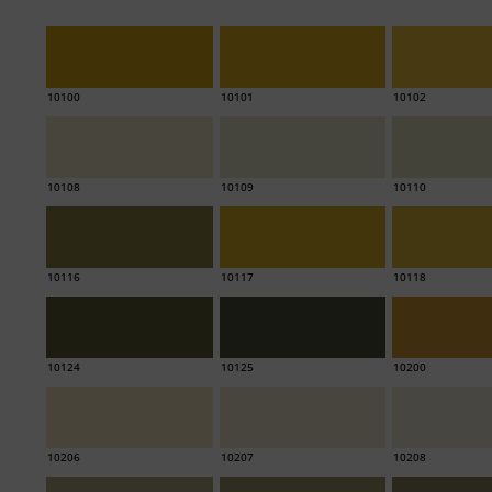
10100
10101
10102
10108
10109
10110
10116
10117
10118
10124
10125
10200
10206
10207
10208