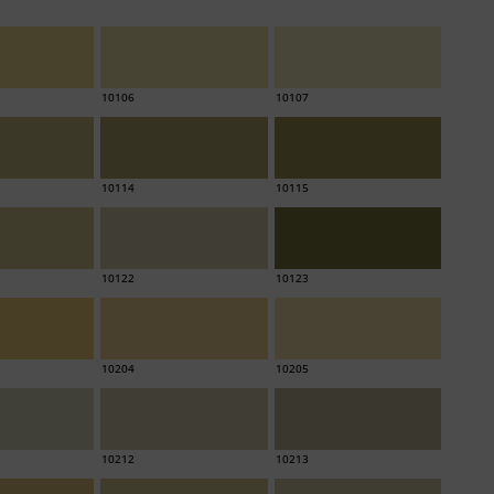
10106
10107
10114
10115
10122
10123
10204
10205
10212
10213