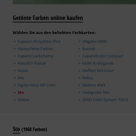
Getönte Farben online kaufen
Wählen Sie aus den beliebten Farbkarten:
Caparol 3D-System Plus
Alligator 6000
Alpina Feine Farben
Baumit
Caparol LackChamp
CaparolColor Compact
Histolith Klassik
KEIM Avantgarde
Maxit
Meffert Md-Color
RAL
Relius
Sigma Voice OF Color
Sikkens 4041
Sto
Swingcolor Mix
Weber
ZERO Color System 720-D
Sto
(1968 Farben)