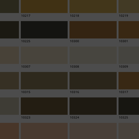
10217
10218
10219
10225
10300
10301
10307
10308
10309
10315
10316
10317
10323
10324
10325