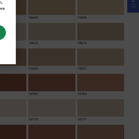
n,
ere
10604
10605
10612
10613
10620
10621
10702
10703
10710
10711