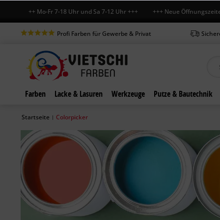
fnet
+++ Mo-Fr 7-18 Uhr und Sa 7-12 Uhr +++ +++ Neue Öffnungszeiten a
Profi Farben für Gewerbe & Privat
Sicher
Farben
Lacke & Lasuren
Werkzeuge
Putze & Bautechnik
Startseite
Colorpicker
|