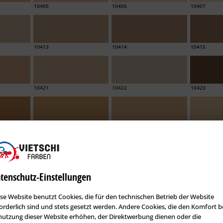
10405
10406
10407
10413
10414
10415
10421
10422
10423
10503
10504
10505
10511
10512
10513
tenschutz-Einstellungen
se Website benutzt Cookies, die für den technischen Betrieb der Website
orderlich sind und stets gesetzt werden. Andere Cookies, die den Komfort b
10519
10520
10521
utzung dieser Website erhöhen, der Direktwerbung dienen oder die