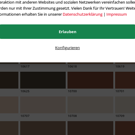
eraktion mit anderen Websites und sozialen Netzwerken vereinfachen solle
den nur mit Ihrer Zustimmung gesetzt. Vielen Dank für Ihr Vertrauen! Weit
ormationen erhalten Sie in unserer
Datenschutzerklärung
|
Impressum
10601
10602
10603
Erlauben
10609
10610
10611
Konfigurieren
10617
10618
10619
10625
10700
10701
10707
10708
10709