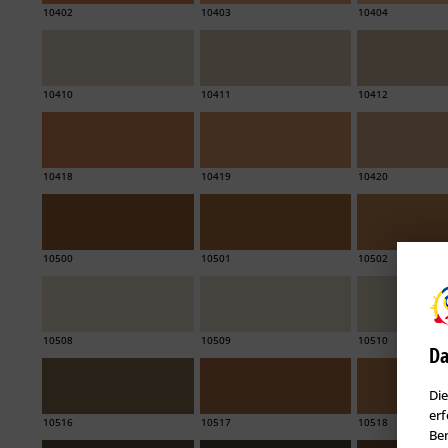
10402
10403
10404
10410
10411
10412
10418
10419
10420
10500
10501
10502
10508
10509
10510
Da
Die
erf
10516
10517
10518
Ben