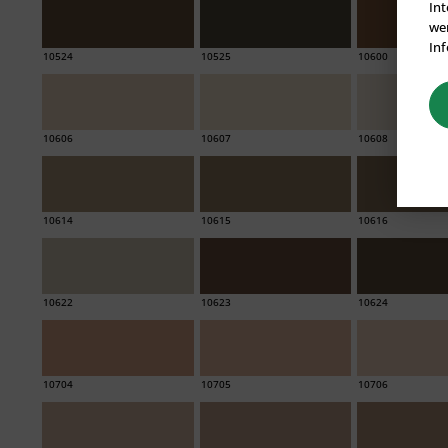
Int
wer
Inf
10524
10525
10600
10606
10607
10608
10614
10615
10616
10622
10623
10624
10704
10705
10706