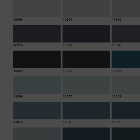
10908
10909
10910
10916
10917
10918
10924
10925
11000
11006
11007
11008
11014
11015
11016