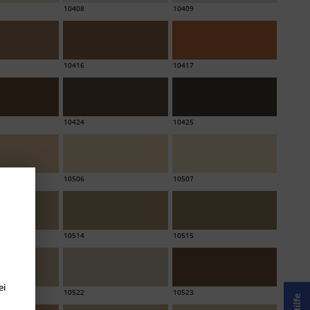
10408
10409
10416
10417
10424
10425
10506
10507
10514
10515
ei
10522
10523
Hilfe