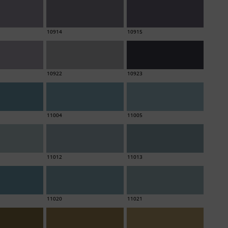
10914
10915
10922
10923
11004
11005
11012
11013
11020
11021