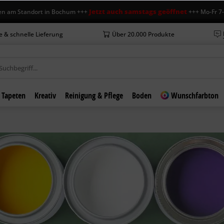
Jetzt auch samstags geöffnet
m Standort in Bochum +++
+++ Mo-Fr 7-18 
e & schnelle Lieferung
Über 20.000 Produkte
Tapeten
Kreativ
Reinigung & Pflege
Boden
Wunschfarbton