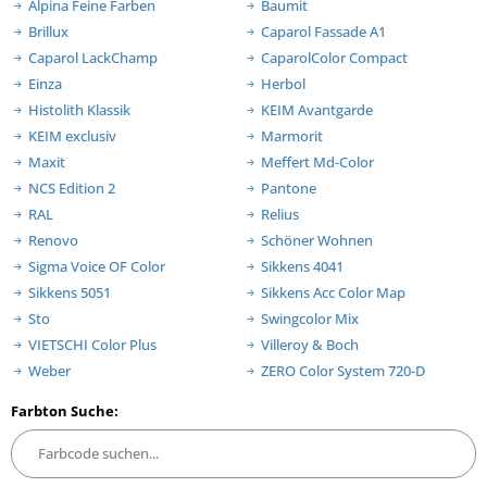
Alpina Feine Farben
Baumit
Brillux
Caparol Fassade A1
Caparol LackChamp
CaparolColor Compact
Einza
Herbol
Histolith Klassik
KEIM Avantgarde
KEIM exclusiv
Marmorit
Maxit
Meffert Md-Color
NCS Edition 2
Pantone
RAL
Relius
Renovo
Schöner Wohnen
Sigma Voice OF Color
Sikkens 4041
Sikkens 5051
Sikkens Acc Color Map
Sto
Swingcolor Mix
VIETSCHI Color Plus
Villeroy & Boch
Weber
ZERO Color System 720-D
Farbton Suche: