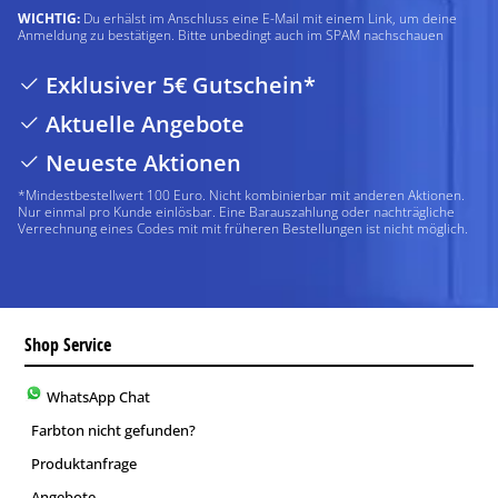
WICHTIG:
Du erhälst im Anschluss eine E-Mail mit einem Link, um deine
Anmeldung zu bestätigen. Bitte unbedingt auch im SPAM nachschauen
Exklusiver 5€ Gutschein*
Aktuelle Angebote
Neueste Aktionen
*Mindestbestellwert 100 Euro. Nicht kombinierbar mit anderen Aktionen.
Nur einmal pro Kunde einlösbar. Eine Barauszahlung oder nachträgliche
Verrechnung eines Codes mit mit früheren Bestellungen ist nicht möglich.
Shop Service
WhatsApp Chat
Farbton nicht gefunden?
Produktanfrage
Angebote