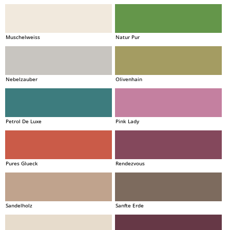
Muschelweiss
Natur Pur
Nebelzauber
Olivenhain
Petrol De Luxe
Pink Lady
Pures Glueck
Rendezvous
Sandelholz
Sanfte Erde