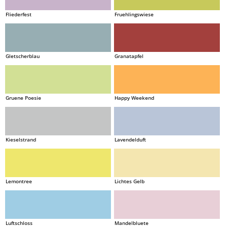
Fliederfest
Fruehlingswiese
Gletscherblau
Granatapfel
Gruene Poesie
Happy Weekend
Kieselstrand
Lavendelduft
Lemontree
Lichtes Gelb
Luftschloss
Mandelbluete