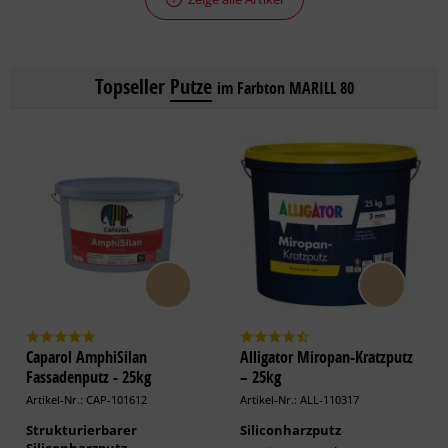
Topseller
Putze
im Farbton MARILL 80
Caparol AmphiSilan
Alligator Miropan-Kratzputz
Fassadenputz - 25kg
– 25kg
Artikel-Nr.: CAP-101612
Artikel-Nr.: ALL-110317
Strukturierbarer
Siliconharzputz