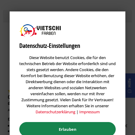
Topseller
Lasuren
im Farbton MARILL 80
Datenschutz-Einstellungen
Diese Website benutzt Cookies, die für den
technischen Betrieb der Website erforderlich sind und
stets gesetzt werden. Andere Cookies, die den
Komfort bei Benutzung dieser Website erhöhen, der
Hilfe
Direktwerbung dienen oder die Interaktion mit
anderen Websites und sozialen Netzwerken
vereinfachen sollen, werden nur mit Ihrer
Caparol DecoLasur Matt -
GORI 33 Sensitiv-Lasur
Zustimmung gesetzt. Vielen Dank für Ihr Vertrauen!
dekorative Lasur-Technik
Holzlasur
Weitere Informationen erhalten Sie in unserer
Artikel-Nr.: CAP-100532
Artikel-Nr.: GOR-100019
Datenschutzerklärung
|
Impressum
Dekorative Lasur Innen
Erhältlich in:
Matter Effekt
0,75 Liter:
26,63 €
Erlauben
Diffusionsfähig