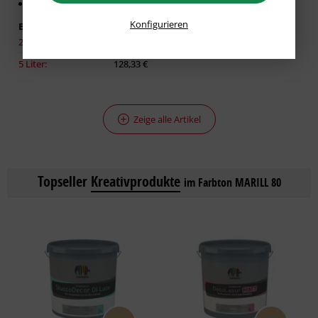
Für glatte Untergründe
Konfigurieren
Erhältlich in:
2,50 Liter:
86,93 €
5 Liter:
128,33 €
Zeige alle Artikel
Topseller
Kreativprodukte
im Farbton MARILL 80