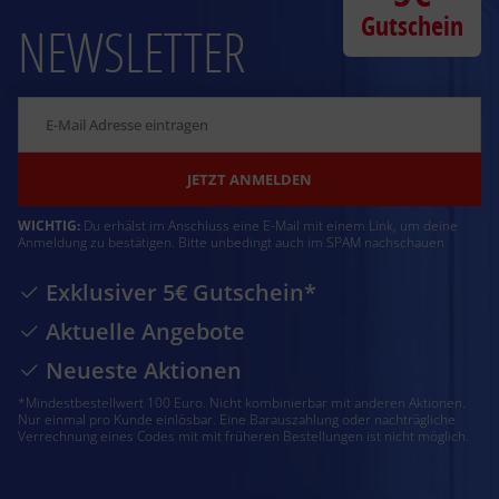
Gutschein
NEWSLETTER
JETZT ANMELDEN
WICHTIG:
Du erhälst im Anschluss eine E-Mail mit einem Link, um deine
Anmeldung zu bestätigen. Bitte unbedingt auch im SPAM nachschauen
Exklusiver 5€ Gutschein*
Aktuelle Angebote
Neueste Aktionen
*Mindestbestellwert 100 Euro. Nicht kombinierbar mit anderen Aktionen.
Nur einmal pro Kunde einlösbar. Eine Barauszahlung oder nachträgliche
Verrechnung eines Codes mit mit früheren Bestellungen ist nicht möglich.