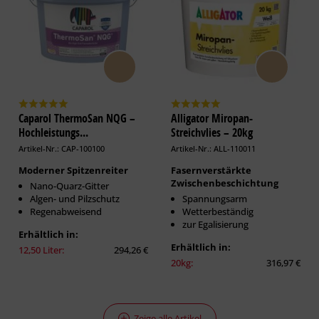
Caparol ThermoSan NQG –
Alligator Miropan-
Hochleistungs...
Streichvlies – 20kg
Artikel-Nr.: CAP-100100
Artikel-Nr.: ALL-110011
Moderner Spitzenreiter
Fasernverstärkte
Zwischenbeschichtung
Nano-Quarz-Gitter
Algen- und Pilzschutz
Spannungsarm
Regenabweisend
Wetterbeständig
zur Egalisierung
Erhältlich in:
Erhältlich in:
12,50 Liter:
294,26 €
20kg:
316,97 €
Zeige alle Artikel