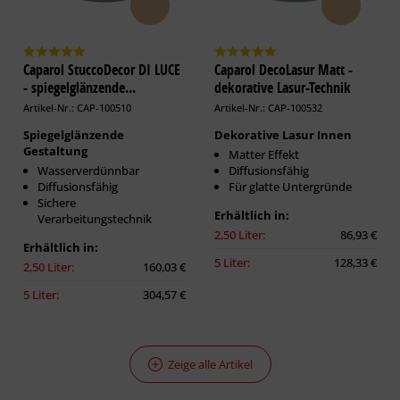
Caparol StuccoDecor DI LUCE
Caparol DecoLasur Matt -
- spiegelglänzende...
dekorative Lasur-Technik
Artikel-Nr.: CAP-100510
Artikel-Nr.: CAP-100532
Spiegelglänzende
Dekorative Lasur Innen
Gestaltung
Matter Effekt
Wasserverdünnbar
Diffusionsfähig
Diffusionsfähig
Für glatte Untergründe
Sichere
Erhältlich in:
Verarbeitungstechnik
2,50 Liter:
86,93 €
Erhältlich in:
5 Liter:
128,33 €
2,50 Liter:
160,03 €
5 Liter:
304,57 €
Zeige alle Artikel