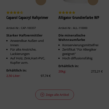
Caparol Capacryl Haftprimer
Alligator Grundierfarbe WP
Artikel-Nr.: CAP-100337
Artikel-Nr.: ALL-110000
Starker Haftvermittler
Die mineralische
Wohnraumfarbe
Anwendbar Außen und
Innen
Konservierungsmittelfrei
Für alte Anstriche,
Zertifikat "Für Allergiker
Lackierungen
geeignet"
Auf Holz, Zink,Hart-PVC,
Hoch diffusionsfähig
Kupfer uvm.
Erhältlich in:
Erhältlich in:
20kg:
272,21 €
2,50 Liter:
97,74 €
Zeige alle Artikel