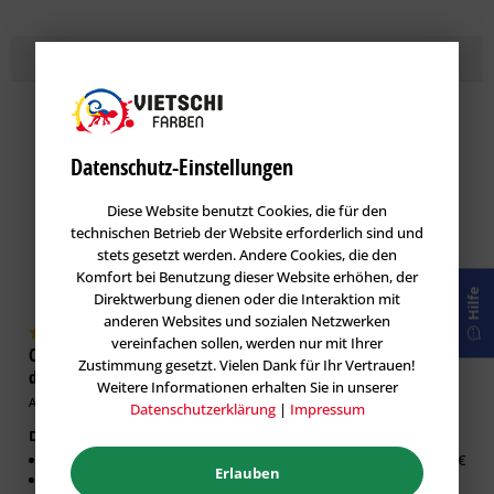
Topseller
Lasuren
im Farbton PAPAYA 30
Datenschutz-Einstellungen
Diese Website benutzt Cookies, die für den
technischen Betrieb der Website erforderlich sind und
stets gesetzt werden. Andere Cookies, die den
Komfort bei Benutzung dieser Website erhöhen, der
Hilfe
Direktwerbung dienen oder die Interaktion mit
anderen Websites und sozialen Netzwerken
vereinfachen sollen, werden nur mit Ihrer
Caparol DecoLasur Matt -
GORI 33 Sensitiv-Lasur
Zustimmung gesetzt. Vielen Dank für Ihr Vertrauen!
dekorative Lasur-Technik
Holzlasur
Weitere Informationen erhalten Sie in unserer
Artikel-Nr.: CAP-100532
Artikel-Nr.: GOR-100019
Datenschutzerklärung
|
Impressum
Dekorative Lasur Innen
Erhältlich in:
Matter Effekt
0,75 Liter:
26,63 €
Erlauben
Diffusionsfähig