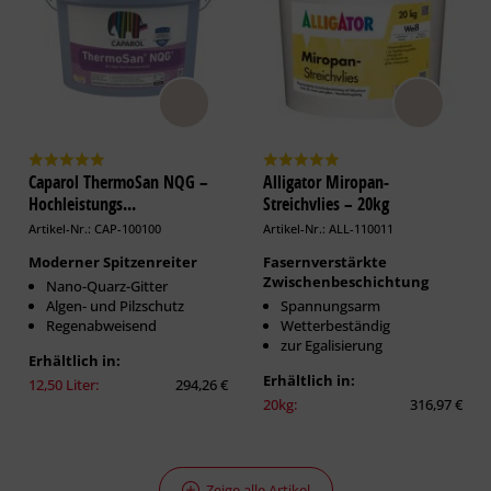
Caparol ThermoSan NQG –
Alligator Miropan-
Hochleistungs...
Streichvlies – 20kg
Artikel-Nr.: CAP-100100
Artikel-Nr.: ALL-110011
Moderner Spitzenreiter
Fasernverstärkte
Zwischenbeschichtung
Nano-Quarz-Gitter
Algen- und Pilzschutz
Spannungsarm
Regenabweisend
Wetterbeständig
zur Egalisierung
Erhältlich in:
Erhältlich in:
12,50 Liter:
294,26 €
20kg:
316,97 €
Zeige alle Artikel