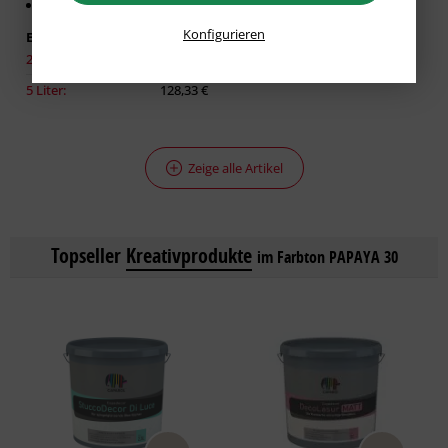
Für glatte Untergründe
Konfigurieren
Erhältlich in:
2,50 Liter:
86,93 €
5 Liter:
128,33 €
Zeige alle Artikel
Topseller
Kreativprodukte
im Farbton PAPAYA 30