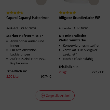
Caparol Capacryl Haftprimer
Alligator Grundierfarbe WP
Artikel-Nr.: CAP-100337
Artikel-Nr.: ALL-110000
Starker Haftvermittler
Die mineralische
Wohnraumfarbe
Anwendbar Außen und
Innen
Konservierungsmittelfrei
Für alte Anstriche,
Zertifikat "Für Allergiker
Lackierungen
geeignet"
Auf Holz, Zink,Hart-PVC,
Hoch diffusionsfähig
Kupfer uvm.
Erhältlich in:
Erhältlich in:
20kg:
272,21 €
2,50 Liter:
97,74 €
Zeige alle Artikel