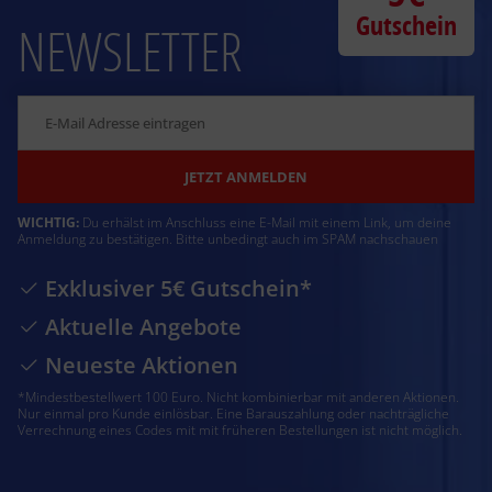
Gutschein
NEWSLETTER
JETZT ANMELDEN
WICHTIG:
Du erhälst im Anschluss eine E-Mail mit einem Link, um deine
Anmeldung zu bestätigen. Bitte unbedingt auch im SPAM nachschauen
Exklusiver 5€ Gutschein*
Aktuelle Angebote
Neueste Aktionen
*Mindestbestellwert 100 Euro. Nicht kombinierbar mit anderen Aktionen.
Nur einmal pro Kunde einlösbar. Eine Barauszahlung oder nachträgliche
Verrechnung eines Codes mit mit früheren Bestellungen ist nicht möglich.