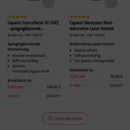
Caparol StuccoDecor DI LUCE
Caparol DecoLasur Matt -
- spiegelglänzende...
dekorative Lasur-Technik
Artikel-Nr.: CAP-100510
Artikel-Nr.: CAP-100532
Spiegelglänzende
Dekorative Lasur Innen
Gestaltung
Matter Effekt
Wasserverdünnbar
Diffusionsfähig
Diffusionsfähig
Für glatte Untergründe
Sichere
Erhältlich in:
Verarbeitungstechnik
2,50 Liter:
86,93 €
Erhältlich in:
5 Liter:
128,33 €
2,50 Liter:
160,03 €
5 Liter:
304,57 €
Zeige alle Artikel