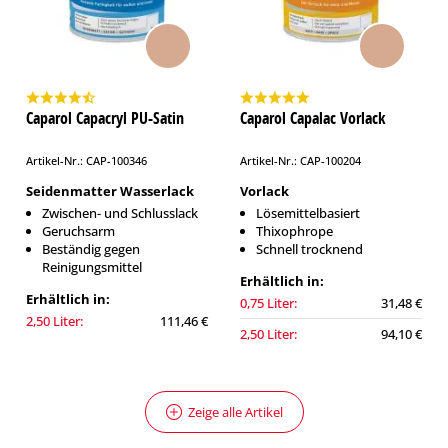
Caparol Capacryl PU-Satin
Caparol Capalac Vorlack
Artikel-Nr.: CAP-100346
Artikel-Nr.: CAP-100204
Seidenmatter Wasserlack
Vorlack
Zwischen- und Schlusslack
Lösemittelbasiert
Geruchsarm
Thixophrope
Beständig gegen
Schnell trocknend
Reinigungsmittel
Erhältlich in:
Erhältlich in:
0,75 Liter:
31,48 €
2,50 Liter:
111,46 €
2,50 Liter:
94,10 €
Zeige alle Artikel