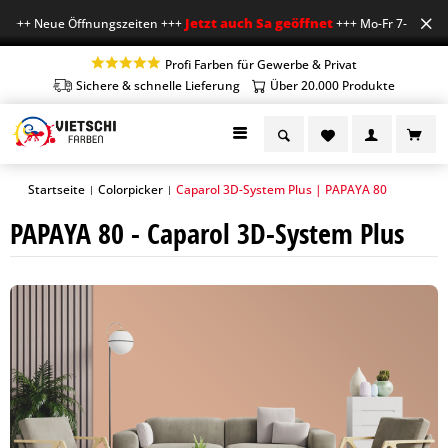
Jetzt auch Sa geöffnet
++ Neue Öffnungszeiten +++
+++ Mo-Fr 7-18 Uhr, S
Profi Farben für Gewerbe & Privat
Sichere & schnelle Lieferung
Über 20.000 Produkte
Startseite
Colorpicker
Caparol 3D-System Plus | PAPAYA 80
|
|
PAPAYA 80 - Caparol 3D-System Plus