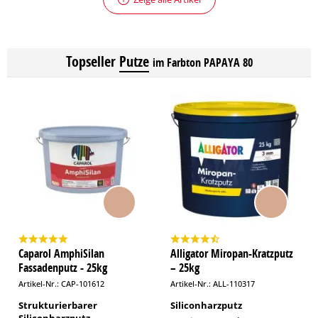
Topseller
Putze
im Farbton PAPAYA 80
Caparol AmphiSilan
Alligator Miropan-Kratzputz
Fassadenputz - 25kg
– 25kg
Artikel-Nr.: CAP-101612
Artikel-Nr.: ALL-110317
Strukturierbarer
Siliconharzputz