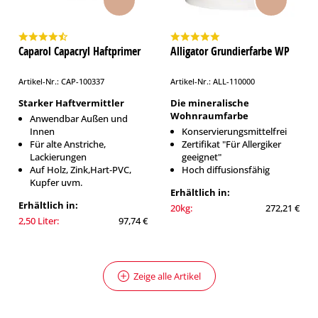
Caparol Capacryl Haftprimer
Alligator Grundierfarbe WP
Artikel-Nr.: CAP-100337
Artikel-Nr.: ALL-110000
Starker Haftvermittler
Die mineralische
Wohnraumfarbe
Anwendbar Außen und
Innen
Konservierungsmittelfrei
Für alte Anstriche,
Zertifikat "Für Allergiker
Lackierungen
geeignet"
Auf Holz, Zink,Hart-PVC,
Hoch diffusionsfähig
Kupfer uvm.
Erhältlich in:
Erhältlich in:
20kg:
272,21 €
2,50 Liter:
97,74 €
Zeige alle Artikel