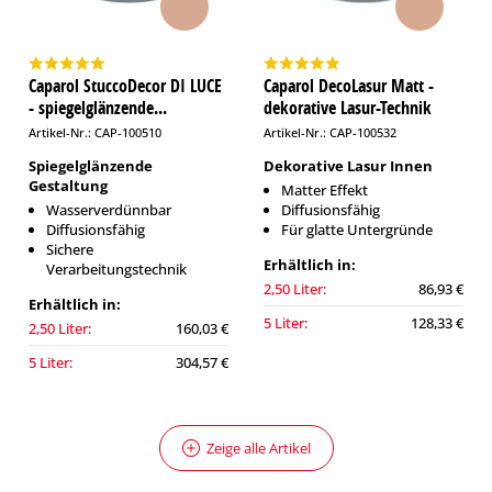
Caparol StuccoDecor DI LUCE
Caparol DecoLasur Matt -
- spiegelglänzende...
dekorative Lasur-Technik
Artikel-Nr.: CAP-100510
Artikel-Nr.: CAP-100532
Spiegelglänzende
Dekorative Lasur Innen
Gestaltung
Matter Effekt
Wasserverdünnbar
Diffusionsfähig
Diffusionsfähig
Für glatte Untergründe
Sichere
Erhältlich in:
Verarbeitungstechnik
2,50 Liter:
86,93 €
Erhältlich in:
5 Liter:
128,33 €
2,50 Liter:
160,03 €
5 Liter:
304,57 €
Zeige alle Artikel