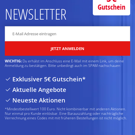
Gutschein
NEWSLETTER
JETZT ANMELDEN
WICHTIG:
Du erhälst im Anschluss eine E-Mail mit einem Link, um deine
Anmeldung zu bestätigen. Bitte unbedingt auch im SPAM nachschauen
Exklusiver 5€ Gutschein*
Aktuelle Angebote
Neueste Aktionen
*Mindestbestellwert 100 Euro. Nicht kombinierbar mit anderen Aktionen.
Nur einmal pro Kunde einlösbar. Eine Barauszahlung oder nachträgliche
Verrechnung eines Codes mit mit früheren Bestellungen ist nicht möglich.