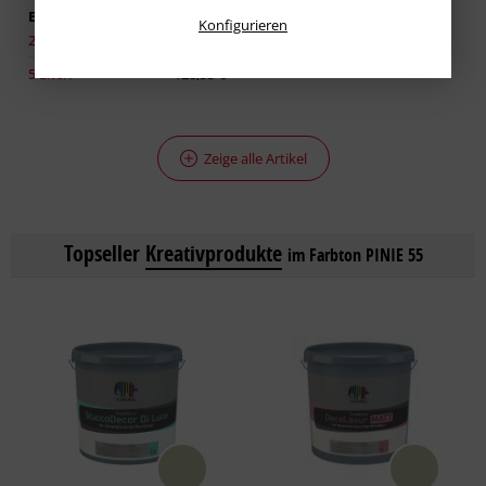
Erhältlich in:
Konfigurieren
2,50 Liter:
86,93 €
5 Liter:
128,33 €
Zeige alle Artikel
Topseller
Kreativprodukte
im Farbton PINIE 55