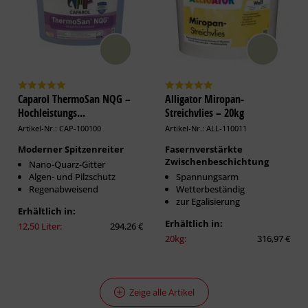
Caparol ThermoSan NQG –
Alligator Miropan-
Hochleistungs...
Streichvlies – 20kg
Artikel-Nr.: CAP-100100
Artikel-Nr.: ALL-110011
Moderner Spitzenreiter
Fasernverstärkte
Zwischenbeschichtung
Nano-Quarz-Gitter
Algen- und Pilzschutz
Spannungsarm
Regenabweisend
Wetterbeständig
zur Egalisierung
Erhältlich in:
Erhältlich in:
12,50 Liter:
294,26 €
20kg:
316,97 €
Zeige alle Artikel