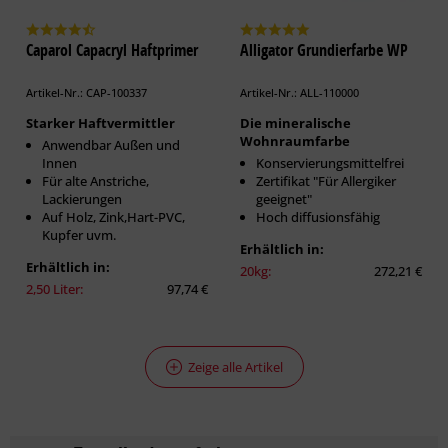
Caparol Capacryl Haftprimer
Alligator Grundierfarbe WP
Artikel-Nr.: CAP-100337
Artikel-Nr.: ALL-110000
Starker Haftvermittler
Die mineralische
Wohnraumfarbe
Anwendbar Außen und
Innen
Konservierungsmittelfrei
Für alte Anstriche,
Zertifikat "Für Allergiker
Lackierungen
geeignet"
Auf Holz, Zink,Hart-PVC,
Hoch diffusionsfähig
Kupfer uvm.
Erhältlich in:
Erhältlich in:
20kg:
272,21 €
2,50 Liter:
97,74 €
Zeige alle Artikel