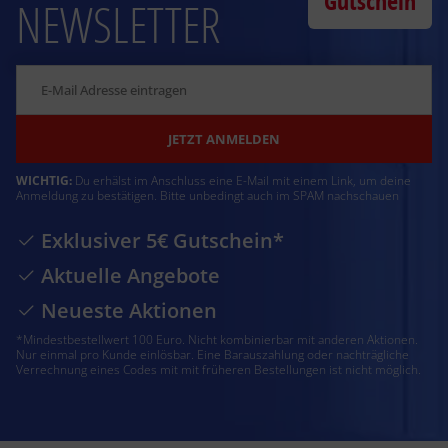
Gutschein
NEWSLETTER
JETZT ANMELDEN
WICHTIG:
Du erhälst im Anschluss eine E-Mail mit einem Link, um deine
Anmeldung zu bestätigen. Bitte unbedingt auch im SPAM nachschauen
Exklusiver 5€ Gutschein*
Aktuelle Angebote
Neueste Aktionen
*Mindestbestellwert 100 Euro. Nicht kombinierbar mit anderen Aktionen.
Nur einmal pro Kunde einlösbar. Eine Barauszahlung oder nachträgliche
Verrechnung eines Codes mit mit früheren Bestellungen ist nicht möglich.