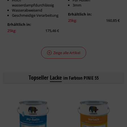
Hoch
Für Außen
wasserdampfdurchlässig
3mm
Wasserabweisend
Erhältlich in:
Geschmeidige Verarbeitung
25kg:
160,85 €
Erhältlich in:
25kg:
175,46 €
Zeige alle Artikel
Topseller
Lacke
im Farbton PINIE 55