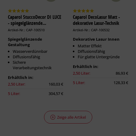
Caparol StuccoDecor DI LUCE
Caparol DecoLasur Matt -
- spiegelglänzende...
dekorative Lasur-Technik
Artikel-Nr.: CAP-100510
Artikel-Nr.: CAP-100532
Spiegelglänzende
Dekorative Lasur Innen
Gestaltung
Matter Effekt
Wasserverdünnbar
Diffusionsfähig
Diffusionsfähig
Für glatte Untergründe
Sichere
Erhältlich in:
Verarbeitungstechnik
2,50 Liter:
86,93 €
Erhältlich in:
5 Liter:
128,33 €
2,50 Liter:
160,03 €
5 Liter:
304,57 €
Zeige alle Artikel