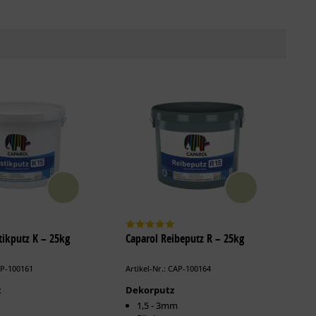
tikputz K – 25kg
Caparol Reibeputz R – 25kg
AP-100161
Artikel-Nr.: CAP-100164
z
Dekorputz
1,5 - 3mm