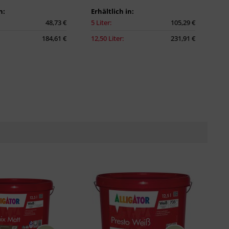
n:
Erhältlich in:
48,73 €
5 Liter:
105,29 €
184,61 €
12,50 Liter:
231,91 €