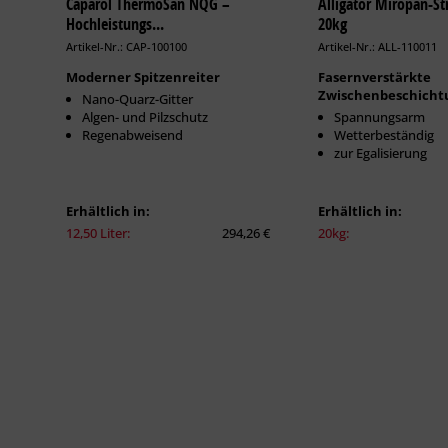
Caparol ThermoSan NQG –
Alligator Miropan-Str
Hochleistungs...
20kg
Artikel-Nr.: CAP-100100
Artikel-Nr.: ALL-110011
Moderner Spitzenreiter
Fasernverstärkte
Zwischenbeschicht
Nano-Quarz-Gitter
Algen- und Pilzschutz
Spannungsarm
Regenabweisend
Wetterbeständig
zur Egalisierung
Erhältlich in:
Erhältlich in:
12,50 Liter:
294,26 €
20kg: