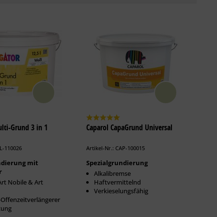
lti-Grund 3 in 1
Caparol CapaGrund Universal
LL-110026
Artikel-Nr.: CAP-100015
ndierung mit
Spezialgrundierung
r
Alkalibremse
Art Nobile & Art
Haftvermittelnd
Verkieselungsfähig
Offenzeitverlängerer
tung