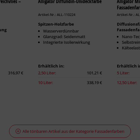
eichvlies –
Alligator Diffundin-Unideckfarbe
Alligator M
Fassadenfa
Artikel-Nr.: ALL-110224
Artikel-Nr.: A
Spitzen-Holzfarbe
Diffusionsf
ung
Fassadenfa
Wasserverdünnbar
Glanzgrad: Seidenmatt
Nano-Tec
Integrierte Isolierwirkung
Selbstrei
Kälteelast
Erhältlich in:
Erhältlich i
316,97 €
2,50 Liter:
101,21 €
5 Liter:
10 Liter:
338,19 €
12,50 Liter:
Alle tönbaren Artikel aus der Kategorie Fassadenfarben