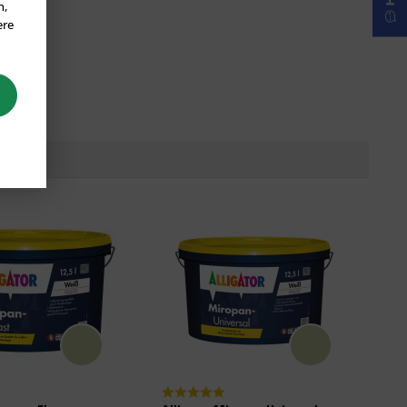
n,
ere