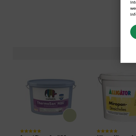
Int
wer
Inf