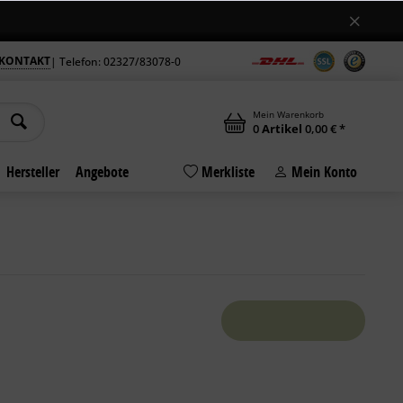
Jetzt auch samstags geöffnet
ungszeiten am Standort in Bochum +++
++
KONTAKT
| Telefon: 02327/83078-0
Mein Warenkorb
0
Artikel
0,00 € *
Hersteller
Angebote
Merkliste
Mein Konto