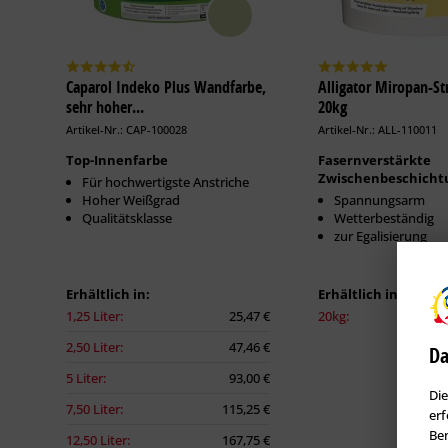
Caparol Indeko Plus Wandfarbe,
Alligator Miropan-Str
sehr hoher...
20kg
Artikel-Nr.: CAP-100028
Artikel-Nr.: ALL-110011
Top-Innenfarbe
Fasernverstärkte
Zwischenbeschicht
Für hochwertigste Anstriche
Hoher Weißgrad
Spannungsarm
Qualitätsklasse
Wetterbeständig
zur Egalisierung
Erhältlich in:
Erhältlich in:
1,25 Liter:
25,47 €
20kg:
2,50 Liter:
47,46 €
Da
5 Liter:
93,00 €
Die
7,50 Liter:
115,25 €
erf
Ben
12,50 Liter:
167,75 €