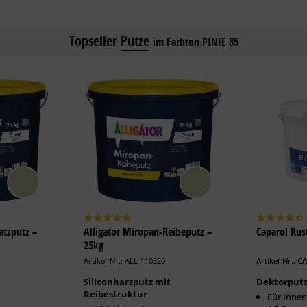
Topseller
Putze
im Farbton PINIE 85
atzputz –
Alligator Miropan-Reibeputz –
Caparol Rus
25kg
Artikel-Nr.: ALL-110320
Artikel-Nr.: C
Siliconharzputz mit
Dektorput
Reibestruktur
Für Innen