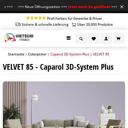
Jetzt auch Sa geöffnet
Uhr +++ +++ Neue Öffnungszeiten +++
+++ Mo-Fr 7-1
Profi Farben für Gewerbe & Privat
Sichere & schnelle Lieferung
Über 20.000 Produkte
Startseite
Colorpicker
Caparol 3D-System Plus | VELVET 85
|
|
VELVET 85 - Caparol 3D-System Plus