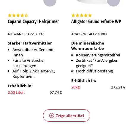
Caparol Capacryl Haftprimer
Alligator Grundierfarbe WP
Artikel-Nr.: CAP-100337
Artikel-Nr.: ALL-110000
Starker Haftvermittler
Die mineralische
Wohnraumfarbe
Anwendbar Außen und
Innen
Konservierungsmittelfrei
Für alte Anstriche,
Zertifikat "Für Allergiker
Lackierungen
geeignet"
Auf Holz, Zink,Hart-PVC,
Hoch diffusionsfähig
Kupfer uvm.
Erhältlich in:
Erhältlich in:
20kg:
272,21 €
2,50 Liter:
97,74 €
Zeige alle Artikel