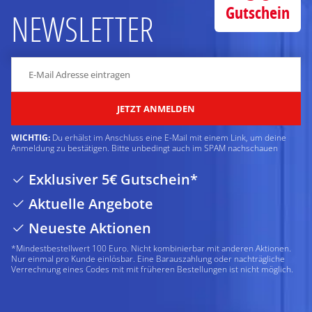
Gutschein
NEWSLETTER
JETZT ANMELDEN
WICHTIG:
Du erhälst im Anschluss eine E-Mail mit einem Link, um deine
Anmeldung zu bestätigen. Bitte unbedingt auch im SPAM nachschauen
Exklusiver 5€ Gutschein*
Aktuelle Angebote
Neueste Aktionen
*Mindestbestellwert 100 Euro. Nicht kombinierbar mit anderen Aktionen.
Nur einmal pro Kunde einlösbar. Eine Barauszahlung oder nachträgliche
Verrechnung eines Codes mit mit früheren Bestellungen ist nicht möglich.