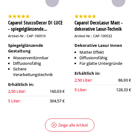
Caparol StuccoDecor DI LUCE
Caparol DecoLasur Matt -
- spiegelglänzende...
dekorative Lasur-Technik
Artikel-Nr.: CAP-100510
Artikel-Nr.: CAP-100532
Spiegelglänzende
Dekorative Lasur Innen
Gestaltung
Matter Effekt
Wasserverdünnbar
Diffusionsfähig
Diffusionsfähig
Für glatte Untergründe
Sichere
Erhältlich in:
Verarbeitungstechnik
2,50 Liter:
86,93 €
Erhältlich in:
5 Liter:
128,33 €
2,50 Liter:
160,03 €
5 Liter:
304,57 €
Zeige alle Artikel