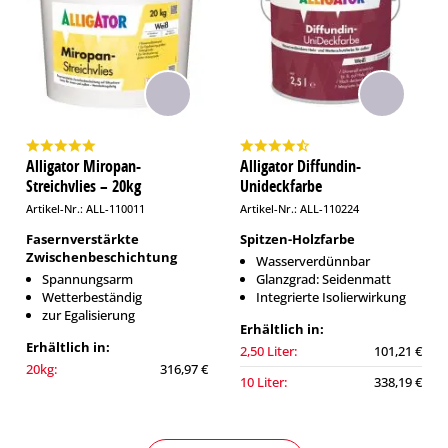
Alligator Miropan-
Alligator Diffundin-
Streichvlies – 20kg
Unideckfarbe
Artikel-Nr.: ALL-110011
Artikel-Nr.: ALL-110224
Fasernverstärkte
Spitzen-Holzfarbe
Zwischenbeschichtung
Wasserverdünnbar
Spannungsarm
Glanzgrad: Seidenmatt
Wetterbeständig
Integrierte Isolierwirkung
zur Egalisierung
Erhältlich in:
Erhältlich in:
2,50 Liter:
101,21 €
20kg:
316,97 €
10 Liter:
338,19 €