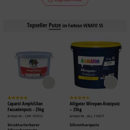
Topseller
Putze
im Farbton VENATO 55
Caparol AmphiSilan
Alligator Miropan-Kratzputz
Fassadenputz - 25kg
– 25kg
Artikel-Nr.: CAP-101612
Artikel-Nr.: ALL-110317
Strukturierbarer
Siliconharzputz