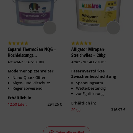
Caparol ThermoSan NQG –
Alligator Miropan-
Hochleistungs...
Streichvlies – 20kg
Artikel-Nr.: CAP-100100
Artikel-Nr.: ALL-110011
Moderner Spitzenreiter
Fasernverstärkte
Zwischenbeschichtung
Nano-Quarz-Gitter
Algen- und Pilzschutz
Spannungsarm
Regenabweisend
Wetterbeständig
zur Egalisierung
Erhältlich in:
Erhältlich in:
12,50 Liter:
294,26 €
20kg:
316,97 €
Zeige alle Artikel