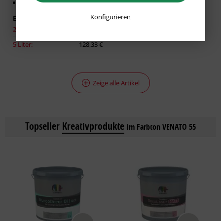
Für glatte Untergründe
Konfigurieren
Erhältlich in:
2,50 Liter:
86,93 €
5 Liter:
128,33 €
Zeige alle Artikel
Topseller
Kreativprodukte
im Farbton VENATO 55