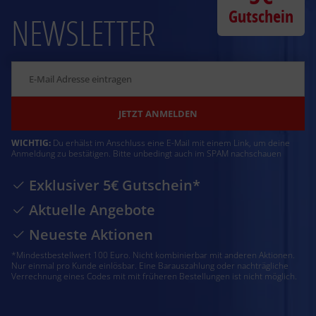
Gutschein
NEWSLETTER
JETZT ANMELDEN
WICHTIG:
Du erhälst im Anschluss eine E-Mail mit einem Link, um deine
Anmeldung zu bestätigen. Bitte unbedingt auch im SPAM nachschauen
Exklusiver 5€ Gutschein*
Aktuelle Angebote
Neueste Aktionen
*Mindestbestellwert 100 Euro. Nicht kombinierbar mit anderen Aktionen.
Nur einmal pro Kunde einlösbar. Eine Barauszahlung oder nachträgliche
Verrechnung eines Codes mit mit früheren Bestellungen ist nicht möglich.