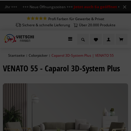
Jetzt auch Sa geöffnet
2 Uhr +++ +++ Neue Öffnungszeiten +++
+++ Mo-Fr 7
Profi Farben für Gewerbe & Privat
Sichere & schnelle Lieferung
Über 20.000 Produkte
Startseite
Colorpicker
Caparol 3D-System Plus | VENATO 55
|
|
VENATO 55 - Caparol 3D-System Plus