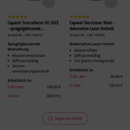
Caparol StuccoDecor DI LUCE
Caparol DecoLasur Matt -
- spiegelglänzende...
dekorative Lasur-Technik
Artikel-Nr.: CAP-100510
Artikel-Nr.: CAP-100532
Spiegelglänzende
Dekorative Lasur Innen
Gestaltung
Matter Effekt
Wasserverdünnbar
Diffusionsfähig
Diffusionsfähig
Für glatte Untergründe
Sichere
Erhältlich in:
Verarbeitungstechnik
2,50 Liter:
86,93 €
Erhältlich in:
5 Liter:
128,33 €
2,50 Liter:
160,03 €
5 Liter:
304,57 €
Zeige alle Artikel