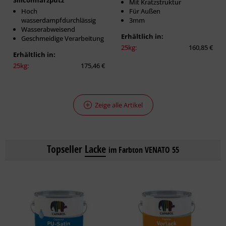
Siliconharzputz
Mit Kratzstruktur
Hoch
Für Außen
wasserdampfdurchlässig
3mm
Wasserabweisend
Erhältlich in:
Geschmeidige Verarbeitung
25kg:
160,85 €
Erhältlich in:
25kg:
175,46 €
Zeige alle Artikel
Topseller
Lacke
im Farbton VENATO 55