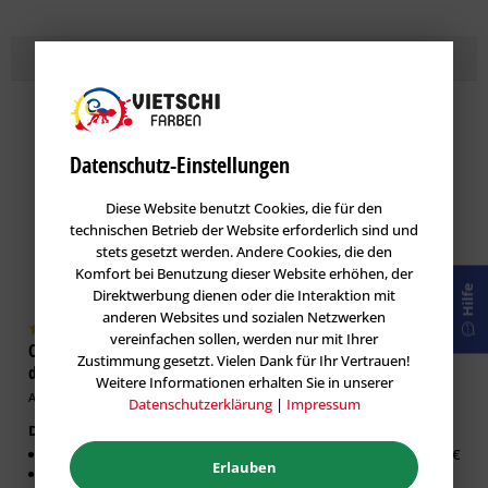
Topseller
Lasuren
im Farbton VENATO 55
Datenschutz-Einstellungen
Diese Website benutzt Cookies, die für den
technischen Betrieb der Website erforderlich sind und
stets gesetzt werden. Andere Cookies, die den
Komfort bei Benutzung dieser Website erhöhen, der
Hilfe
Direktwerbung dienen oder die Interaktion mit
anderen Websites und sozialen Netzwerken
vereinfachen sollen, werden nur mit Ihrer
Caparol DecoLasur Matt -
GORI 33 Sensitiv-Lasur
Zustimmung gesetzt. Vielen Dank für Ihr Vertrauen!
dekorative Lasur-Technik
Holzlasur
Weitere Informationen erhalten Sie in unserer
Artikel-Nr.: CAP-100532
Artikel-Nr.: GOR-100019
Datenschutzerklärung
|
Impressum
Dekorative Lasur Innen
Erhältlich in:
Matter Effekt
0,75 Liter:
26,63 €
Erlauben
Diffusionsfähig