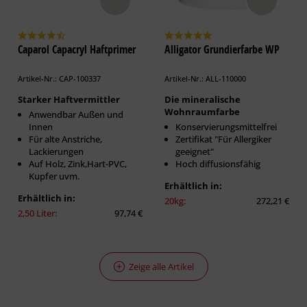
Caparol Capacryl Haftprimer
Alligator Grundierfarbe WP
Artikel-Nr.: CAP-100337
Artikel-Nr.: ALL-110000
Starker Haftvermittler
Die mineralische
Wohnraumfarbe
Anwendbar Außen und
Innen
Konservierungsmittelfrei
Für alte Anstriche,
Zertifikat "Für Allergiker
Lackierungen
geeignet"
Auf Holz, Zink,Hart-PVC,
Hoch diffusionsfähig
Kupfer uvm.
Erhältlich in:
Erhältlich in:
20kg:
272,21 €
2,50 Liter:
97,74 €
Zeige alle Artikel