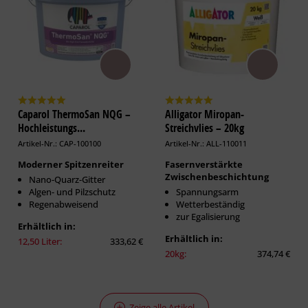
Caparol ThermoSan NQG –
Alligator Miropan-
Hochleistungs...
Streichvlies – 20kg
Artikel-Nr.: CAP-100100
Artikel-Nr.: ALL-110011
Moderner Spitzenreiter
Fasernverstärkte
Zwischenbeschichtung
Nano-Quarz-Gitter
Algen- und Pilzschutz
Spannungsarm
Regenabweisend
Wetterbeständig
zur Egalisierung
Erhältlich in:
Erhältlich in:
12,50 Liter:
333,62 €
20kg:
374,74 €
Zeige alle Artikel