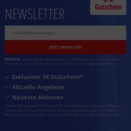
Gutschein
NEWSLETTER
JETZT ANMELDEN
WICHTIG:
Du erhälst im Anschluss eine E-Mail mit einem Link, um deine
Anmeldung zu bestätigen. Bitte unbedingt auch im SPAM nachschauen
Exklusiver 5€ Gutschein*
Aktuelle Angebote
Neueste Aktionen
*Mindestbestellwert 100 Euro. Nicht kombinierbar mit anderen Aktionen.
Nur einmal pro Kunde einlösbar. Eine Barauszahlung oder nachträgliche
Verrechnung eines Codes mit mit früheren Bestellungen ist nicht möglich.