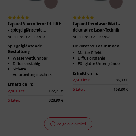
Caparol StuccoDecor DI LUCE
Caparol DecoLasur Matt -
- spiegelglänzende...
dekorative Lasur-Technik
Artikel-Nr.: CAP-100510
Artikel-Nr.: CAP-100532
Spiegelglänzende
Dekorative Lasur Innen
Gestaltung
Matter Effekt
Wasserverdünnbar
Diffusionsfähig
Diffusionsfähig
Für glatte Untergründe
Sichere
Erhältlich in:
Verarbeitungstechnik
2,50 Liter:
86,93 €
Erhältlich in:
5 Liter:
153,80 €
2,50 Liter:
172,71 €
5 Liter:
328,99 €
Zeige alle Artikel