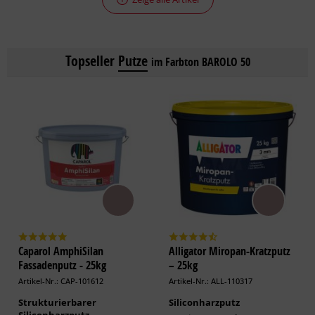
Topseller
Putze
im Farbton BAROLO 50
Caparol AmphiSilan
Alligator Miropan-Kratzputz
Fassadenputz - 25kg
– 25kg
Artikel-Nr.: CAP-101612
Artikel-Nr.: ALL-110317
Strukturierbarer
Siliconharzputz