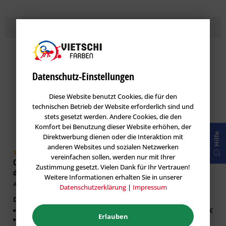
Topseller
Lasuren
im Farbton BAROLO 50
Datenschutz-Einstellungen
Diese Website benutzt Cookies, die für den
technischen Betrieb der Website erforderlich sind und
stets gesetzt werden. Andere Cookies, die den
Komfort bei Benutzung dieser Website erhöhen, der
Hilfe
Direktwerbung dienen oder die Interaktion mit
anderen Websites und sozialen Netzwerken
vereinfachen sollen, werden nur mit Ihrer
Caparol DecoLasur Matt -
GORI 33 Sensitiv-Lasur
Zustimmung gesetzt. Vielen Dank für Ihr Vertrauen!
dekorative Lasur-Technik
Holzlasur
Weitere Informationen erhalten Sie in unserer
Artikel-Nr.: CAP-100532
Artikel-Nr.: GOR-100019
Datenschutzerklärung
|
Impressum
Dekorative Lasur Innen
Erhältlich in:
Matter Effekt
0,75 Liter:
26,63 €
Erlauben
Diffusionsfähig