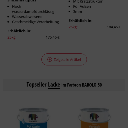
Siliconharzputz
Mit Kratzstruktur
Hoch
Für Außen
wasserdampfdurchlässig
3mm
Wasserabweisend
Erhältlich in:
Geschmeidige Verarbeitung
25kg:
184,45 €
Erhältlich in:
25kg:
175,46 €
Zeige alle Artikel
Topseller
Lacke
im Farbton BAROLO 50