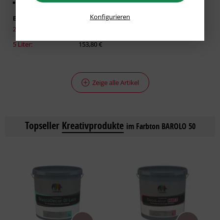
Für glatte Untergründe
Konfigurieren
Erhältlich in:
2,50 Liter:
86,93 €
5 Liter:
153,80 €
Zeige alle Artikel
Topseller
Kreativprodukte
im Farbton BAROLO 50