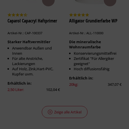
Caparol Capacryl Haftprimer
Alligator Grundierfarbe WP
Artikel-Nr.: CAP-100337
Artikel-Nr.: ALL-110000
Starker Haftvermittler
Die mineralische
Wohnraumfarbe
Anwendbar Außen und
Innen
Konservierungsmittelfrei
Für alte Anstriche,
Zertifikat "Für Allergiker
Lackierungen
geeignet"
Auf Holz, Zink,Hart-PVC,
Hoch diffusionsfähig
Kupfer uvm.
Erhältlich in:
Erhältlich in:
20kg:
347,07 €
2,50 Liter:
102,04 €
Zeige alle Artikel