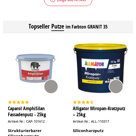
Topseller
Putze
im Farbton GRANIT 35
Caparol AmphiSilan
Alligator Miropan-Kratzputz
Fassadenputz - 25kg
– 25kg
Artikel-Nr.: CAP-101612
Artikel-Nr.: ALL-110317
Strukturierbarer
Siliconharzputz