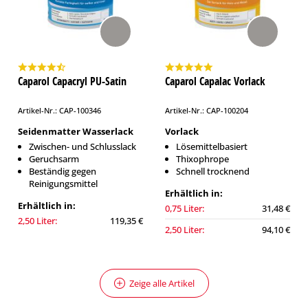
Caparol Capacryl PU-Satin
Caparol Capalac Vorlack
Artikel-Nr.: CAP-100346
Artikel-Nr.: CAP-100204
Seidenmatter Wasserlack
Vorlack
Zwischen- und Schlusslack
Lösemittelbasiert
Geruchsarm
Thixophrope
Beständig gegen
Schnell trocknend
Reinigungsmittel
Erhältlich in:
Erhältlich in:
0,75 Liter:
31,48 €
2,50 Liter:
119,35 €
2,50 Liter:
94,10 €
Zeige alle Artikel