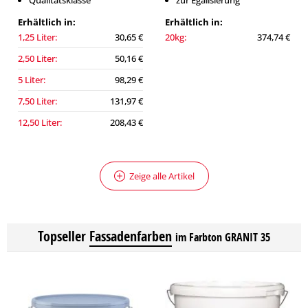
Qualitätsklasse
zur Egalisierung
Erhältlich in:
Erhältlich in:
1,25 Liter:
30,65 €
20kg:
374,74 €
2,50 Liter:
50,16 €
5 Liter:
98,29 €
7,50 Liter:
131,97 €
12,50 Liter:
208,43 €
Zeige alle Artikel
Topseller
Fassadenfarben
im Farbton GRANIT 35