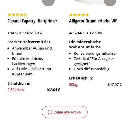
Caparol Capacryl Haftprimer
Alligator Grundierfarbe WP
Artikel-Nr.: CAP-100337
Artikel-Nr.: ALL-110000
Starker Haftvermittler
Die mineralische
Wohnraumfarbe
Anwendbar Außen und
Innen
Konservierungsmittelfrei
Für alte Anstriche,
Zertifikat "Für Allergiker
Lackierungen
geeignet"
Auf Holz, Zink,Hart-PVC,
Hoch diffusionsfähig
Kupfer uvm.
Erhältlich in:
Erhältlich in:
20kg:
347,07 €
2,50 Liter:
102,04 €
Zeige alle Artikel