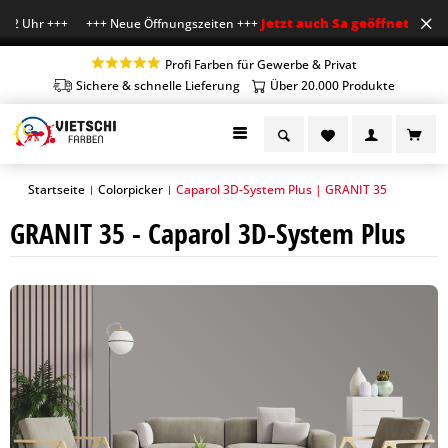
Jetzt auch Sa geöffnet
12 Uhr +++ +++ Neue Öffnungszeiten +++
+++ Mo-Fr 
Profi Farben für Gewerbe & Privat
Sichere & schnelle Lieferung
Über 20.000 Produkte
Startseite
Colorpicker
Caparol 3D-System Plus | GRANIT 35
|
|
GRANIT 35 - Caparol 3D-System Plus