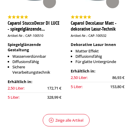
Caparol StuccoDecor DI LUCE
Caparol DecoLasur Matt -
- spiegelglänzende...
dekorative Lasur-Technik
Artikel-Nr.: CAP-100510
Artikel-Nr.: CAP-100532
Spiegelglänzende
Dekorative Lasur Innen
Gestaltung
Matter Effekt
Wasserverdünnbar
Diffusionsfähig
Diffusionsfähig
Für glatte Untergründe
Sichere
Erhältlich in:
Verarbeitungstechnik
2,50 Liter:
86,93 €
Erhältlich in:
5 Liter:
153,80 €
2,50 Liter:
172,71 €
5 Liter:
328,99 €
Zeige alle Artikel