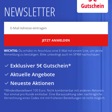
Gutschein
NEWSLETTER
JETZT ANMELDEN
WICHTIG:
Du erhälst im Anschluss eine E-Mail mit einem Link, um deine
Anmeldung zu bestätigen. Bitte unbedingt auch im SPAM nachschauen
Exklusiver 5€ Gutschein*
Aktuelle Angebote
Neueste Aktionen
*Mindestbestellwert 100 Euro. Nicht kombinierbar mit anderen Aktionen.
Nur einmal pro Kunde einlösbar. Eine Barauszahlung oder nachträgliche
Verrechnung eines Codes mit mit früheren Bestellungen ist nicht möglich.