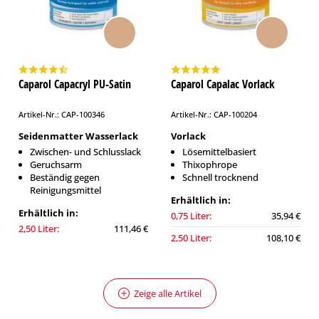
Caparol Capacryl PU-Satin
Caparol Capalac Vorlack
Artikel-Nr.: CAP-100346
Artikel-Nr.: CAP-100204
Seidenmatter Wasserlack
Vorlack
Zwischen- und Schlusslack
Lösemittelbasiert
Geruchsarm
Thixophrope
Beständig gegen
Schnell trocknend
Reinigungsmittel
Erhältlich in:
Erhältlich in:
0,75 Liter:
35,94 €
2,50 Liter:
111,46 €
2,50 Liter:
108,10 €
Zeige alle Artikel