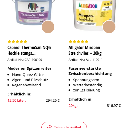
Caparol ThermoSan NQG –
Alligator Miropan-
Hochleistungs...
Streichvlies – 20kg
Artikel-Nr.: CAP-100100
Artikel-Nr.: ALL-110011
Moderner Spitzenreiter
Fasernverstärkte
Zwischenbeschichtung
Nano-Quarz-Gitter
Algen- und Pilzschutz
Spannungsarm
Regenabweisend
Wetterbeständig
zur Egalisierung
Erhältlich in:
Erhältlich in:
12,50 Liter:
294,26 €
20kg:
316,97 €
Zeige alle Artikel