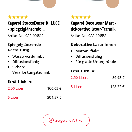
Caparol StuccoDecor DI LUCE
Caparol DecoLasur Matt -
- spiegelglänzende...
dekorative Lasur-Technik
Artikel-Nr.: CAP-100510
Artikel-Nr.: CAP-100532
Spiegelglänzende
Dekorative Lasur Innen
Gestaltung
Matter Effekt
Wasserverdünnbar
Diffusionsfähig
Diffusionsfähig
Für glatte Untergründe
Sichere
Erhältlich in:
Verarbeitungstechnik
2,50 Liter:
86,93 €
Erhältlich in:
5 Liter:
128,33 €
2,50 Liter:
160,03 €
5 Liter:
304,57 €
Zeige alle Artikel