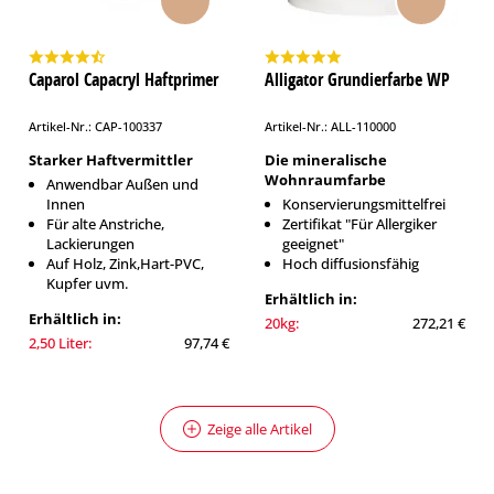
Caparol Capacryl Haftprimer
Alligator Grundierfarbe WP
Artikel-Nr.: CAP-100337
Artikel-Nr.: ALL-110000
Starker Haftvermittler
Die mineralische
Wohnraumfarbe
Anwendbar Außen und
Innen
Konservierungsmittelfrei
Für alte Anstriche,
Zertifikat "Für Allergiker
Lackierungen
geeignet"
Auf Holz, Zink,Hart-PVC,
Hoch diffusionsfähig
Kupfer uvm.
Erhältlich in:
Erhältlich in:
20kg:
272,21 €
2,50 Liter:
97,74 €
Zeige alle Artikel