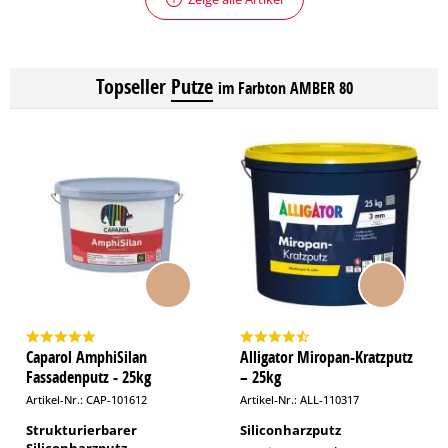
Topseller
Putze
im Farbton AMBER 80
Caparol AmphiSilan
Alligator Miropan-Kratzputz
Fassadenputz - 25kg
– 25kg
Artikel-Nr.: CAP-101612
Artikel-Nr.: ALL-110317
Strukturierbarer
Siliconharzputz