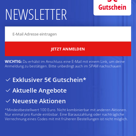
Gutschein
NEWSLETTER
JETZT ANMELDEN
WICHTIG:
Du erhälst im Anschluss eine E-Mail mit einem Link, um deine
Anmeldung zu bestätigen. Bitte unbedingt auch im SPAM nachschauen
Exklusiver 5€ Gutschein*
Aktuelle Angebote
Neueste Aktionen
*Mindestbestellwert 100 Euro. Nicht kombinierbar mit anderen Aktionen.
Nur einmal pro Kunde einlösbar. Eine Barauszahlung oder nachträgliche
Verrechnung eines Codes mit mit früheren Bestellungen ist nicht möglich.