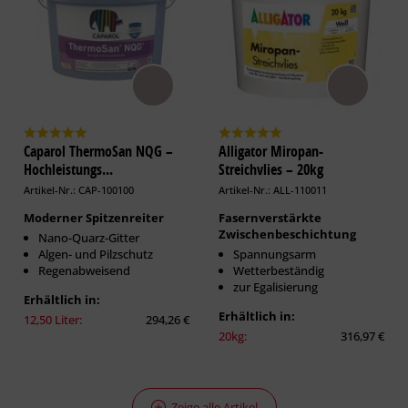
Caparol ThermoSan NQG –
Alligator Miropan-
Hochleistungs...
Streichvlies – 20kg
Artikel-Nr.: CAP-100100
Artikel-Nr.: ALL-110011
Moderner Spitzenreiter
Fasernverstärkte
Zwischenbeschichtung
Nano-Quarz-Gitter
Algen- und Pilzschutz
Spannungsarm
Regenabweisend
Wetterbeständig
zur Egalisierung
Erhältlich in:
Erhältlich in:
12,50 Liter:
294,26 €
20kg:
316,97 €
Zeige alle Artikel