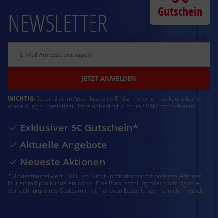
Gutschein
NEWSLETTER
JETZT ANMELDEN
WICHTIG:
Du erhälst im Anschluss eine E-Mail mit einem Link, um deine
Anmeldung zu bestätigen. Bitte unbedingt auch im SPAM nachschauen
Exklusiver 5€ Gutschein*
Aktuelle Angebote
Neueste Aktionen
*Mindestbestellwert 100 Euro. Nicht kombinierbar mit anderen Aktionen.
Nur einmal pro Kunde einlösbar. Eine Barauszahlung oder nachträgliche
Verrechnung eines Codes mit mit früheren Bestellungen ist nicht möglich.