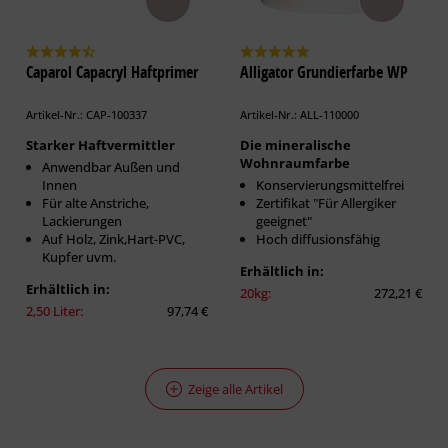
Caparol Capacryl Haftprimer
Alligator Grundierfarbe WP
Artikel-Nr.: CAP-100337
Artikel-Nr.: ALL-110000
Starker Haftvermittler
Die mineralische
Wohnraumfarbe
Anwendbar Außen und
Innen
Konservierungsmittelfrei
Für alte Anstriche,
Zertifikat "Für Allergiker
Lackierungen
geeignet"
Auf Holz, Zink,Hart-PVC,
Hoch diffusionsfähig
Kupfer uvm.
Erhältlich in:
Erhältlich in:
20kg:
272,21 €
2,50 Liter:
97,74 €
Zeige alle Artikel