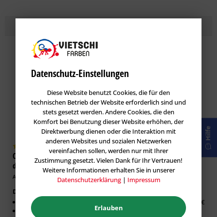
Topseller
Lasuren
im Farbton BAROLO 25
Datenschutz-Einstellungen
Diese Website benutzt Cookies, die für den
technischen Betrieb der Website erforderlich sind und
stets gesetzt werden. Andere Cookies, die den
Komfort bei Benutzung dieser Website erhöhen, der
Hilfe
Direktwerbung dienen oder die Interaktion mit
anderen Websites und sozialen Netzwerken
vereinfachen sollen, werden nur mit Ihrer
Caparol DecoLasur Matt -
GORI 33 Sensitiv-Lasur
Zustimmung gesetzt. Vielen Dank für Ihr Vertrauen!
dekorative Lasur-Technik
Holzlasur
Weitere Informationen erhalten Sie in unserer
Artikel-Nr.: CAP-100532
Artikel-Nr.: GOR-100019
Datenschutzerklärung
|
Impressum
Dekorative Lasur Innen
Erhältlich in:
Matter Effekt
0,75 Liter:
26,63 €
Erlauben
Diffusionsfähig