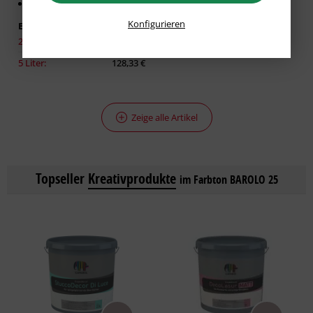
Für glatte Untergründe
Konfigurieren
Erhältlich in:
2,50 Liter:
86,93 €
5 Liter:
128,33 €
Zeige alle Artikel
Topseller
Kreativprodukte
im Farbton BAROLO 25