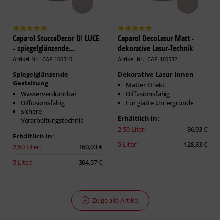
Caparol StuccoDecor DI LUCE
Caparol DecoLasur Matt -
- spiegelglänzende...
dekorative Lasur-Technik
Artikel-Nr.: CAP-100510
Artikel-Nr.: CAP-100532
Spiegelglänzende
Dekorative Lasur Innen
Gestaltung
Matter Effekt
Wasserverdünnbar
Diffusionsfähig
Diffusionsfähig
Für glatte Untergründe
Sichere
Erhältlich in:
Verarbeitungstechnik
2,50 Liter:
86,93 €
Erhältlich in:
5 Liter:
128,33 €
2,50 Liter:
160,03 €
5 Liter:
304,57 €
Zeige alle Artikel