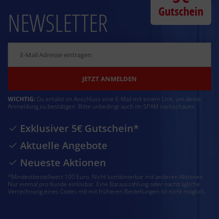
Gutschein
NEWSLETTER
JETZT ANMELDEN
WICHTIG:
Du erhälst im Anschluss eine E-Mail mit einem Link, um deine
Anmeldung zu bestätigen. Bitte unbedingt auch im SPAM nachschauen
Exklusiver 5€ Gutschein*
Aktuelle Angebote
Neueste Aktionen
*Mindestbestellwert 100 Euro. Nicht kombinierbar mit anderen Aktionen.
Nur einmal pro Kunde einlösbar. Eine Barauszahlung oder nachträgliche
Verrechnung eines Codes mit mit früheren Bestellungen ist nicht möglich.