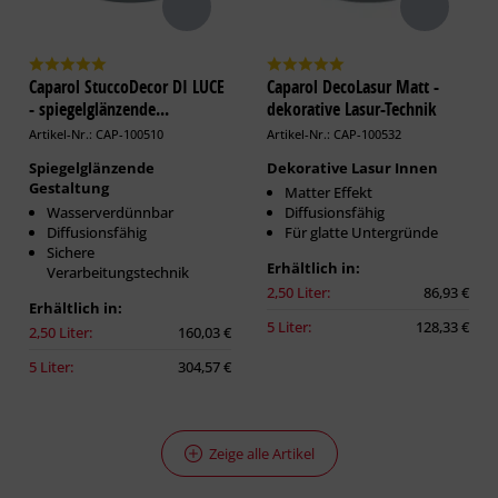
Caparol StuccoDecor DI LUCE
Caparol DecoLasur Matt -
- spiegelglänzende...
dekorative Lasur-Technik
Artikel-Nr.: CAP-100510
Artikel-Nr.: CAP-100532
Spiegelglänzende
Dekorative Lasur Innen
Gestaltung
Matter Effekt
Wasserverdünnbar
Diffusionsfähig
Diffusionsfähig
Für glatte Untergründe
Sichere
Erhältlich in:
Verarbeitungstechnik
2,50 Liter:
86,93 €
Erhältlich in:
5 Liter:
128,33 €
2,50 Liter:
160,03 €
5 Liter:
304,57 €
Zeige alle Artikel