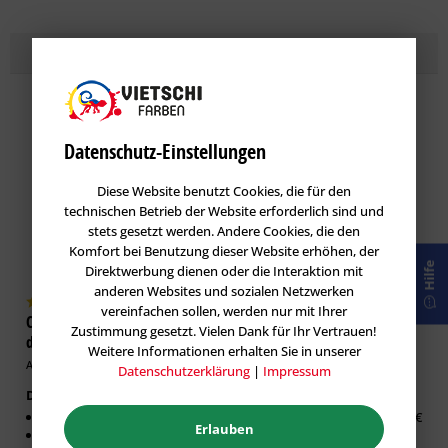
Topseller
Lasuren
im Farbton SAPHIR 55
Datenschutz-Einstellungen
Diese Website benutzt Cookies, die für den
technischen Betrieb der Website erforderlich sind und
stets gesetzt werden. Andere Cookies, die den
Komfort bei Benutzung dieser Website erhöhen, der
Hilfe
Direktwerbung dienen oder die Interaktion mit
anderen Websites und sozialen Netzwerken
vereinfachen sollen, werden nur mit Ihrer
Caparol DecoLasur Matt -
GORI 33 Sensitiv-Lasur
Zustimmung gesetzt. Vielen Dank für Ihr Vertrauen!
dekorative Lasur-Technik
Holzlasur
Weitere Informationen erhalten Sie in unserer
Artikel-Nr.: CAP-100532
Artikel-Nr.: GOR-100019
Datenschutzerklärung
|
Impressum
Dekorative Lasur Innen
Erhältlich in:
Matter Effekt
0,75 Liter:
26,63 €
Erlauben
Diffusionsfähig