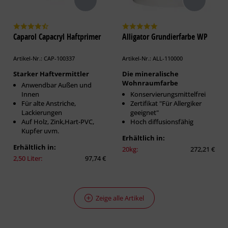
Caparol Capacryl Haftprimer
Alligator Grundierfarbe WP
Artikel-Nr.: CAP-100337
Artikel-Nr.: ALL-110000
Starker Haftvermittler
Die mineralische
Wohnraumfarbe
Anwendbar Außen und
Innen
Konservierungsmittelfrei
Für alte Anstriche,
Zertifikat "Für Allergiker
Lackierungen
geeignet"
Auf Holz, Zink,Hart-PVC,
Hoch diffusionsfähig
Kupfer uvm.
Erhältlich in:
Erhältlich in:
20kg:
272,21 €
2,50 Liter:
97,74 €
Zeige alle Artikel