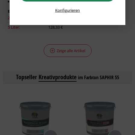
Für glatte Untergründe
Konfigurieren
Erhältlich in:
2,50 Liter:
86,93 €
5 Liter:
128,33 €
Zeige alle Artikel
Topseller
Kreativprodukte
im Farbton SAPHIR 55