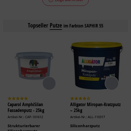
Topseller
Putze
im Farbton SAPHIR 55
Caparol AmphiSilan
Alligator Miropan-Kratzputz
Fassadenputz - 25kg
– 25kg
Artikel-Nr.: CAP-101612
Artikel-Nr.: ALL-110317
Strukturierbarer
Siliconharzputz