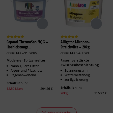
Caparol ThermoSan NQG –
Alligator Miropan-
Hochleistungs...
Streichvlies – 20kg
Artikel-Nr.: CAP-100100
Artikel-Nr.: ALL-110011
Moderner Spitzenreiter
Fasernverstärkte
Zwischenbeschichtung
Nano-Quarz-Gitter
Algen- und Pilzschutz
Spannungsarm
Regenabweisend
Wetterbeständig
zur Egalisierung
Erhältlich in:
Erhältlich in:
12,50 Liter:
294,26 €
20kg:
316,97 €
Zeige alle Artikel