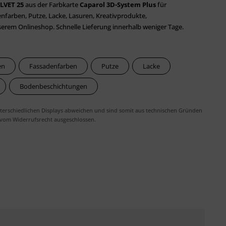
LVET 25
aus der Farbkarte
Caparol 3D-System Plus
für
farben, Putze, Lacke, Lasuren, Kreativprodukte,
em Onlineshop. Schnelle Lieferung innerhalb weniger Tage.
en
Fassadenfarben
Putze
Lacke
Bodenbeschichtungen
erschiedlichen Displays abweichen und sind somit aus technischen Gründen
 vom Widerrufsrecht ausgeschlossen.