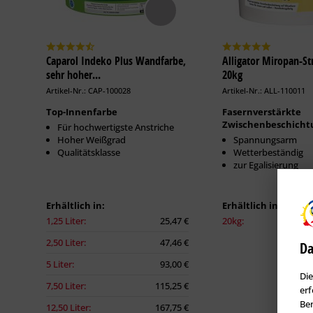
Caparol Indeko Plus Wandfarbe,
Alligator Miropan-Str
sehr hoher...
20kg
Artikel-Nr.: CAP-100028
Artikel-Nr.: ALL-110011
Top-Innenfarbe
Fasernverstärkte
Zwischenbeschicht
Für hochwertigste Anstriche
Hoher Weißgrad
Spannungsarm
Qualitätsklasse
Wetterbeständig
zur Egalisierung
Erhältlich in:
Erhältlich in:
1,25 Liter:
25,47 €
20kg:
2,50 Liter:
47,46 €
Da
5 Liter:
93,00 €
Die
7,50 Liter:
115,25 €
erf
Ben
12,50 Liter:
167,75 €