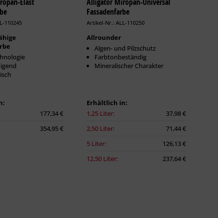
iropan-Elast
Alligator Miropan-Universal
rbe
Fassadenfarbe
LL-110245
Artikel-Nr.: ALL-110250
ähige
Allrounder
rbe
Algen- und Pilzschutz
hnologie
Farbtonbeständig
nigend
Mineralischer Charakter
isch
n:
Erhältlich in:
177,34 €
1,25 Liter:
37,98 €
354,95 €
2,50 Liter:
71,44 €
5 Liter:
126,13 €
12,50 Liter:
237,64 €