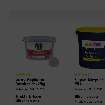
Caparol AmphiSilan
Alligator Miropan-Kr
Fassadenputz - 25kg
25kg
Artikel-Nr.: CAP-101612
Artikel-Nr.: ALL-110317
Strukturierbarer
Siliconharzputz
Siliconharzputz
Mit Kratzstruktur