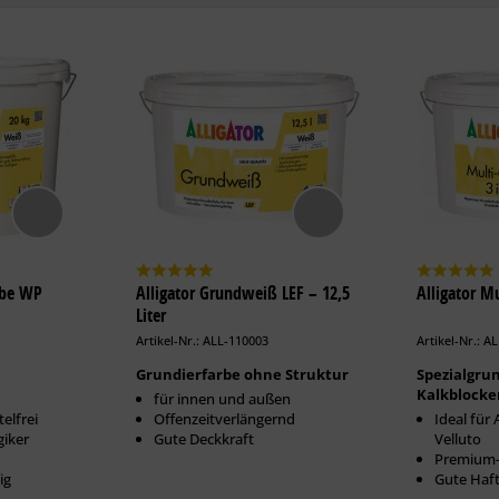
rbe WP
Alligator Grundweiß LEF – 12,5
Alligator Mu
Liter
Artikel-Nr.: ALL-110003
Artikel-Nr.: A
Grundierfarbe ohne Struktur
Spezialgru
Kalkblocke
für innen und außen
elfrei
Offenzeitverlängernd
Ideal für 
giker
Gute Deckkraft
Velluto
Premium-
ig
Gute Haf