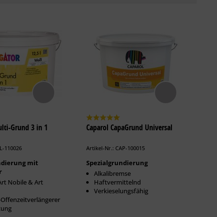
lti-Grund 3 in 1
Caparol CapaGrund Universal
LL-110026
Artikel-Nr.: CAP-100015
ndierung mit
Spezialgrundierung
r
Alkalibremse
Art Nobile & Art
Haftvermittelnd
Verkieselungsfähig
Offenzeitverlängerer
tung