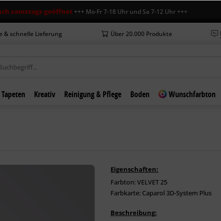
tags geöffnet
+++ Mo-Fr 7-18 Uhr und Sa 7-12 Uhr +++ +++ Neue Öffnun
e & schnelle Lieferung
Über 20.000 Produkte
Tapeten
Kreativ
Reinigung & Pflege
Boden
Wunschfarbton
Eigenschaften:
Farbton: VELVET 25
Farbkarte: Caparol 3D-System Plus
Beschreibung: