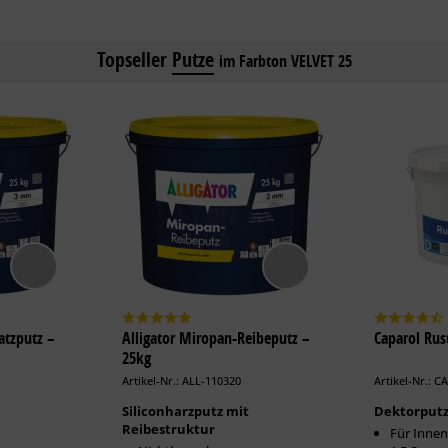
Topseller
Putze
im Farbton VELVET 25
atzputz –
Alligator Miropan-Reibeputz –
Caparol Rus
25kg
Artikel-Nr.: ALL-110320
Artikel-Nr.: C
Siliconharzputz mit
Dektorput
Reibestruktur
Für Innen