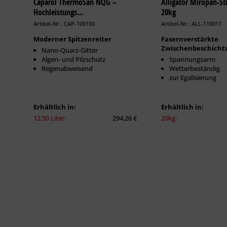
Caparol ThermoSan NQG –
Alligator Miropan-Str
Hochleistungs...
20kg
Artikel-Nr.: CAP-100100
Artikel-Nr.: ALL-110011
Moderner Spitzenreiter
Fasernverstärkte
Zwischenbeschicht
Nano-Quarz-Gitter
Algen- und Pilzschutz
Spannungsarm
Regenabweisend
Wetterbeständig
zur Egalisierung
Erhältlich in:
Erhältlich in:
12,50 Liter:
294,26 €
20kg: