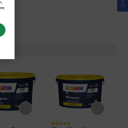
n,
ere