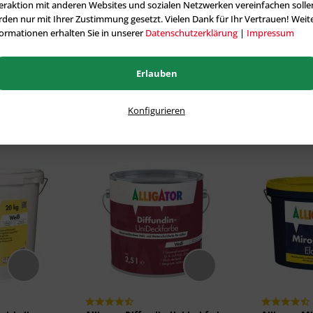
eraktion mit anderen Websites und sozialen Netzwerken vereinfachen solle
den nur mit Ihrer Zustimmung gesetzt. Vielen Dank für Ihr Vertrauen! Weit
ormationen erhalten Sie in unserer
Datenschutzerklärung
|
Impressum
Alle tönbaren Artikel aus der Kategorie Innenfarben
Erlauben
Konfigurieren
Topseller
Fassadenfarben
im Farbton VELVET 25