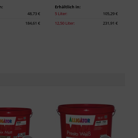
n:
Erhältlich in:
48,73 €
5 Liter:
105,29 €
184,61 €
12,50 Liter:
231,91 €