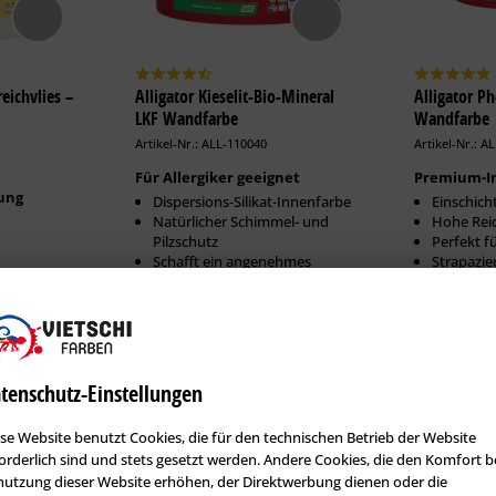
eichvlies –
Alligator Kieselit-Bio-Mineral
Alligator P
LKF Wandfarbe
Wandfarbe
Artikel-Nr.: ALL-110040
Artikel-Nr.: A
Für Allergiker geeignet
Premium-I
ung
Dispersions-Silikat-Innenfarbe
Einschich
Natürlicher Schimmel- und
Hohe Rei
Pilzschutz
Perfekt f
Schafft ein angenehmes
Strapazie
Raumklima
Erhältlich in:
Erhältlich i
316,97 €
1,25 Liter:
23,65 €
2,50 Liter:
2,50 Liter:
38,86 €
5 Liter:
tenschutz-Einstellungen
5 Liter:
71,94 €
12,50 Liter:
se Website benutzt Cookies, die für den technischen Betrieb der Website
12,50 Liter:
142,11 €
orderlich sind und stets gesetzt werden. Andere Cookies, die den Komfort b
utzung dieser Website erhöhen, der Direktwerbung dienen oder die