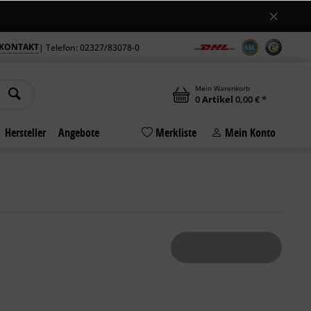
Jetzt auch samstags geöffnet
gszeiten am Standort in Bochum +++
+++ M
KONTAKT
| Telefon: 02327/83078-0
Mein Warenkorb
0
Artikel
0,00 € *
Hersteller
Angebote
Merkliste
Mein Konto