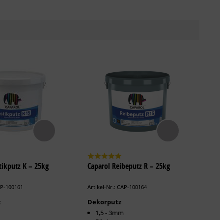
tikputz K – 25kg
Caparol Reibeputz R – 25kg
AP-100161
Artikel-Nr.: CAP-100164
z
Dekorputz
1,5 - 3mm