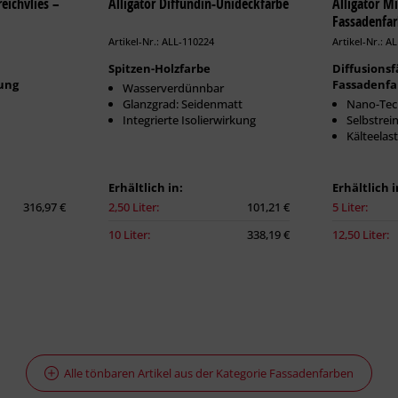
eichvlies –
Alligator Diffundin-Unideckfarbe
Alligator M
Fassadenfa
Artikel-Nr.: ALL-110224
Artikel-Nr.: A
Spitzen-Holzfarbe
Diffusionsf
ung
Fassadenfa
Wasserverdünnbar
Glanzgrad: Seidenmatt
Nano-Tec
Integrierte Isolierwirkung
Selbstrei
Kälteelast
Erhältlich in:
Erhältlich i
316,97 €
2,50 Liter:
101,21 €
5 Liter:
10 Liter:
338,19 €
12,50 Liter:
Alle tönbaren Artikel aus der Kategorie Fassadenfarben