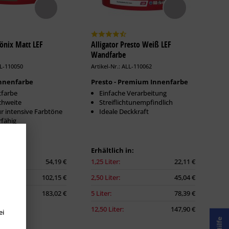
hönix Matt LEF
Alligator Presto Weiß LEF
Wandfarbe
LL-110050
Artikel-Nr.: ALL-110062
nnenfarbe
Presto - Premium Innenfarbe
tfarbe
Einfache Verarbeitung
chweite
Streiflichtunempfindlich
ür intensive Farbtöne
Ideale Deckkraft
rfähig
n:
Erhältlich in:
54,19 €
1,25 Liter:
22,11 €
102,15 €
2,50 Liter:
45,04 €
183,02 €
5 Liter:
78,39 €
12,50 Liter:
147,90 €
ei
Hilfe