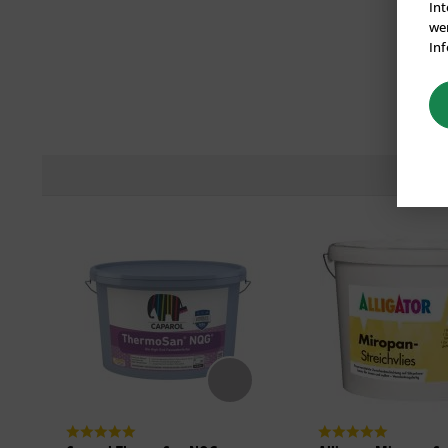
Int
wer
Inf