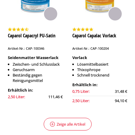
Caparol Capacryl PU-Satin
Caparol Capalac Vorlack
Artikel-Nr.: CAP-100346
Artikel-Nr.: CAP-100204
Seidenmatter Wasserlack
Vorlack
Zwischen- und Schlusslack
Lösemittelbasiert
Geruchsarm
Thixophrope
Beständig gegen
Schnell trocknend
Reinigungsmittel
Erhältlich in:
Erhältlich in:
0,75 Liter:
31,48 €
2,50 Liter:
111,46 €
2,50 Liter:
94,10 €
Zeige alle Artikel