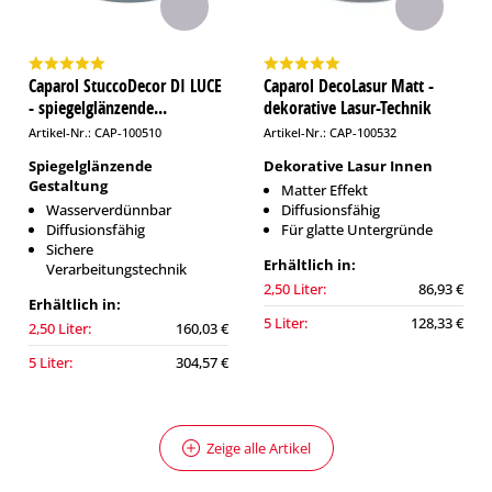
Caparol StuccoDecor DI LUCE
Caparol DecoLasur Matt -
- spiegelglänzende...
dekorative Lasur-Technik
Artikel-Nr.: CAP-100510
Artikel-Nr.: CAP-100532
Spiegelglänzende
Dekorative Lasur Innen
Gestaltung
Matter Effekt
Wasserverdünnbar
Diffusionsfähig
Diffusionsfähig
Für glatte Untergründe
Sichere
Erhältlich in:
Verarbeitungstechnik
2,50 Liter:
86,93 €
Erhältlich in:
5 Liter:
128,33 €
2,50 Liter:
160,03 €
5 Liter:
304,57 €
Zeige alle Artikel