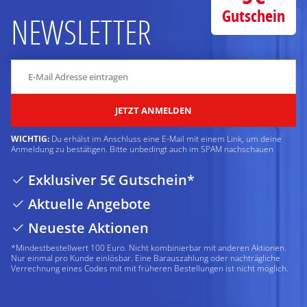
Gutschein
NEWSLETTER
JETZT ANMELDEN
WICHTIG:
Du erhälst im Anschluss eine E-Mail mit einem Link, um deine
Anmeldung zu bestätigen. Bitte unbedingt auch im SPAM nachschauen
Exklusiver 5€ Gutschein*
Aktuelle Angebote
Neueste Aktionen
*Mindestbestellwert 100 Euro. Nicht kombinierbar mit anderen Aktionen.
Nur einmal pro Kunde einlösbar. Eine Barauszahlung oder nachträgliche
Verrechnung eines Codes mit mit früheren Bestellungen ist nicht möglich.