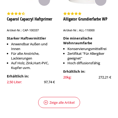
Caparol Capacryl Haftprimer
Alligator Grundierfarbe WP
Artikel-Nr.: CAP-100337
Artikel-Nr.: ALL-110000
Starker Haftvermittler
Die mineralische
Wohnraumfarbe
Anwendbar Außen und
Innen
Konservierungsmittelfrei
Für alte Anstriche,
Zertifikat "Für Allergiker
Lackierungen
geeignet"
Auf Holz, Zink,Hart-PVC,
Hoch diffusionsfähig
Kupfer uvm.
Erhältlich in:
Erhältlich in:
20kg:
272,21 €
2,50 Liter:
97,74 €
Zeige alle Artikel