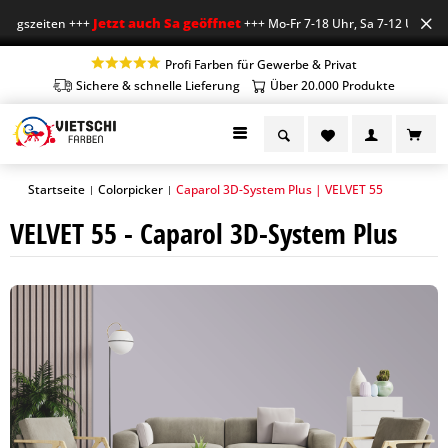
Jetzt auch Sa geöffnet
gszeiten +++
+++ Mo-Fr 7-18 Uhr, Sa 7-12 Uhr +++
Profi Farben für Gewerbe & Privat
Sichere & schnelle Lieferung
Über 20.000 Produkte
Startseite
Colorpicker
Caparol 3D-System Plus | VELVET 55
|
|
VELVET 55 - Caparol 3D-System Plus