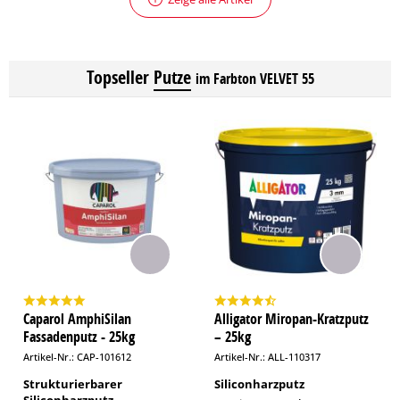
Topseller
Putze
im Farbton VELVET 55
Caparol AmphiSilan
Alligator Miropan-Kratzputz
Fassadenputz - 25kg
– 25kg
Artikel-Nr.: CAP-101612
Artikel-Nr.: ALL-110317
Strukturierbarer
Siliconharzputz