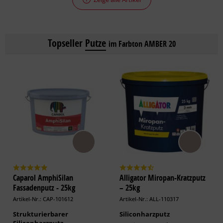
Topseller
Putze
im Farbton AMBER 20
Caparol AmphiSilan
Alligator Miropan-Kratzputz
Fassadenputz - 25kg
– 25kg
Artikel-Nr.: CAP-101612
Artikel-Nr.: ALL-110317
Strukturierbarer
Siliconharzputz