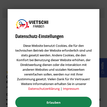
Topseller
Lasuren
im Farbton AMBER 20
Datenschutz-Einstellungen
Diese Website benutzt Cookies, die für den
technischen Betrieb der Website erforderlich sind und
stets gesetzt werden. Andere Cookies, die den
Komfort bei Benutzung dieser Website erhöhen, der
Hilfe
Direktwerbung dienen oder die Interaktion mit
anderen Websites und sozialen Netzwerken
vereinfachen sollen, werden nur mit Ihrer
Caparol DecoLasur Matt -
GORI 33 Sensitiv-Lasur
Zustimmung gesetzt. Vielen Dank für Ihr Vertrauen!
dekorative Lasur-Technik
Holzlasur
Weitere Informationen erhalten Sie in unserer
Artikel-Nr.: CAP-100532
Artikel-Nr.: GOR-100019
Datenschutzerklärung
|
Impressum
Dekorative Lasur Innen
Erhältlich in:
Matter Effekt
0,75 Liter:
26,63 €
Erlauben
Diffusionsfähig