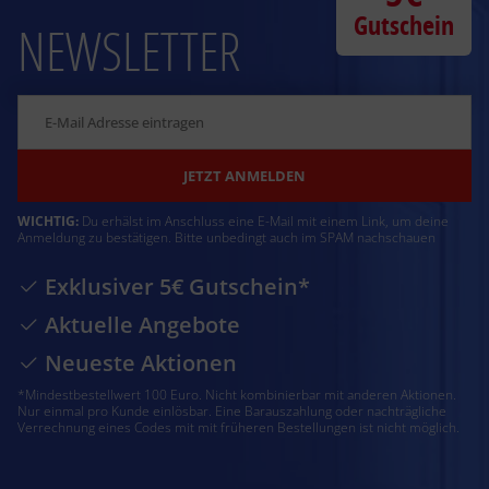
Gutschein
NEWSLETTER
JETZT ANMELDEN
WICHTIG:
Du erhälst im Anschluss eine E-Mail mit einem Link, um deine
Anmeldung zu bestätigen. Bitte unbedingt auch im SPAM nachschauen
Exklusiver 5€ Gutschein*
Aktuelle Angebote
Neueste Aktionen
*Mindestbestellwert 100 Euro. Nicht kombinierbar mit anderen Aktionen.
Nur einmal pro Kunde einlösbar. Eine Barauszahlung oder nachträgliche
Verrechnung eines Codes mit mit früheren Bestellungen ist nicht möglich.