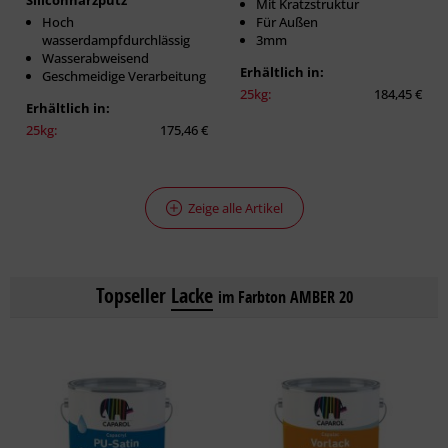
Siliconharzputz
Mit Kratzstruktur
Hoch
Für Außen
wasserdampfdurchlässig
3mm
Wasserabweisend
Erhältlich in:
Geschmeidige Verarbeitung
25kg:
184,45 €
Erhältlich in:
25kg:
175,46 €
Zeige alle Artikel
Topseller
Lacke
im Farbton AMBER 20