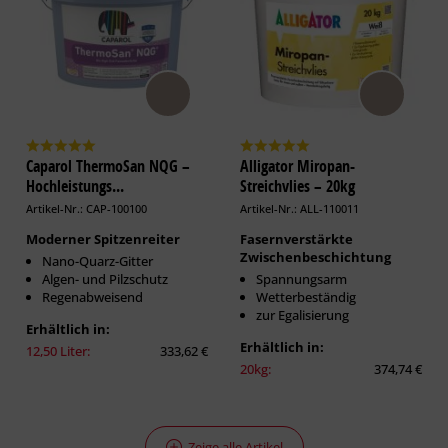
Caparol ThermoSan NQG –
Alligator Miropan-
Hochleistungs...
Streichvlies – 20kg
Artikel-Nr.: CAP-100100
Artikel-Nr.: ALL-110011
Moderner Spitzenreiter
Fasernverstärkte
Zwischenbeschichtung
Nano-Quarz-Gitter
Algen- und Pilzschutz
Spannungsarm
Regenabweisend
Wetterbeständig
zur Egalisierung
Erhältlich in:
Erhältlich in:
12,50 Liter:
333,62 €
20kg:
374,74 €
Zeige alle Artikel