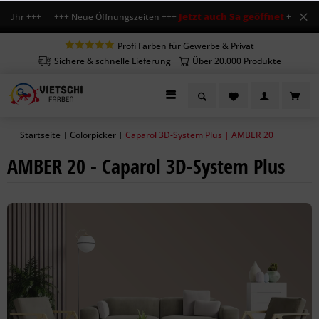
Jetzt auch Sa geöffnet
2 Uhr +++ +++ Neue Öffnungszeiten +++
+++ Mo-Fr 7
Profi Farben für Gewerbe & Privat
Sichere & schnelle Lieferung
Über 20.000 Produkte
Startseite
Colorpicker
Caparol 3D-System Plus | AMBER 20
|
|
AMBER 20 - Caparol 3D-System Plus