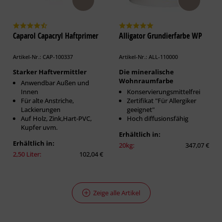
Caparol Capacryl Haftprimer
Alligator Grundierfarbe WP
Artikel-Nr.: CAP-100337
Artikel-Nr.: ALL-110000
Starker Haftvermittler
Die mineralische
Wohnraumfarbe
Anwendbar Außen und
Innen
Konservierungsmittelfrei
Für alte Anstriche,
Zertifikat "Für Allergiker
Lackierungen
geeignet"
Auf Holz, Zink,Hart-PVC,
Hoch diffusionsfähig
Kupfer uvm.
Erhältlich in:
Erhältlich in:
20kg:
347,07 €
2,50 Liter:
102,04 €
Zeige alle Artikel