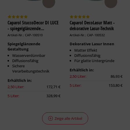
Caparol StuccoDecor DI LUCE
Caparol DecoLasur Matt -
- spiegelglänzende...
dekorative Lasur-Technik
Artikel-Nr.: CAP-100510
Artikel-Nr.: CAP-100532
Spiegelglänzende
Dekorative Lasur Innen
Gestaltung
Matter Effekt
Wasserverdünnbar
Diffusionsfähig
Diffusionsfähig
Für glatte Untergründe
Sichere
Erhältlich in:
Verarbeitungstechnik
2,50 Liter:
86,93 €
Erhältlich in:
5 Liter:
153,80 €
2,50 Liter:
172,71 €
5 Liter:
328,99 €
Zeige alle Artikel