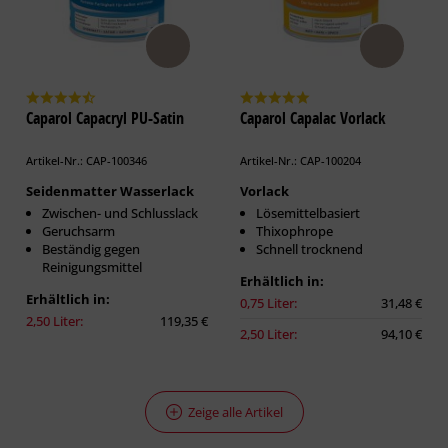
Caparol Capacryl PU-Satin
Caparol Capalac Vorlack
Artikel-Nr.: CAP-100346
Artikel-Nr.: CAP-100204
Seidenmatter Wasserlack
Vorlack
Zwischen- und Schlusslack
Lösemittelbasiert
Geruchsarm
Thixophrope
Beständig gegen
Schnell trocknend
Reinigungsmittel
Erhältlich in:
Erhältlich in:
0,75 Liter:
31,48 €
2,50 Liter:
119,35 €
2,50 Liter:
94,10 €
Zeige alle Artikel