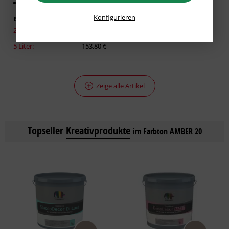
Für glatte Untergründe
Konfigurieren
Erhältlich in:
2,50 Liter:
86,93 €
5 Liter:
153,80 €
Zeige alle Artikel
Topseller
Kreativprodukte
im Farbton AMBER 20