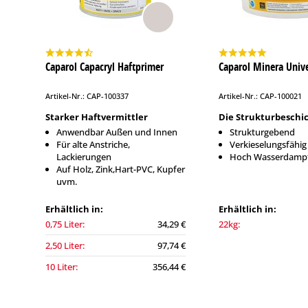
Caparol Capacryl Haftprimer
Caparol Minera Unive
Artikel-Nr.: CAP-100337
Artikel-Nr.: CAP-100021
Starker Haftvermittler
Die Strukturbeschi
Anwendbar Außen und Innen
Strukturgebend
Für alte Anstriche,
Verkieselungsfähig
Lackierungen
Hoch Wasserdampf
Auf Holz, Zink,Hart-PVC, Kupfer
uvm.
Erhältlich in:
Erhältlich in:
0,75 Liter:
34,29 €
22kg:
2,50 Liter:
97,74 €
10 Liter:
356,44 €