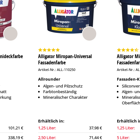
Unideckfarbe
Alligator Miropan-Universal
Alligator M
Fassadenfarbe
Fassadenfa
Artikel-Nr.: ALL-110250
Artikel-Nr.: A
Allrounder
Fassaden-K
Algen- und Pilzschutz
Siliconver
matt
Farbtonbeständig
Algen- un
wirkung
Mineralischer Charakter
Mineralis
Oberfläc
Erhältlich in:
Erhältlich i
101,21 €
1,25 Liter:
37,98 €
1,25 Liter:
338,19 €
2,50 Liter:
71,44 €
5 Liter: