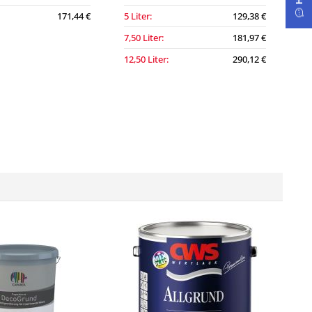
171,44 €
5 Liter:
129,38 €
7,50 Liter:
181,97 €
12,50 Liter:
290,12 €