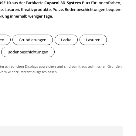
SE 10
aus der Farbkarte
Caparol 3D-System Plus
für Innenfarben,
ke, Lasuren, Kreativprodukte, Putze, Bodenbeschichtungen bequem
erung innerhalb weniger Tage.
ben
Grundierungen
Lacke
Lasuren
Bodenbeschichtungen
erschiedlichen Displays abweichen und sind somit aus technischen Gründen
 vom Widerrufsrecht ausgeschlossen.