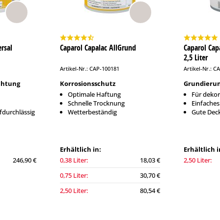
rsal
Caparol Capalac AllGrund
Caparol Ca
2,5 Liter
Artikel-Nr.: CAP-100181
Artikel-Nr.: C
chtung
Korrosionsschutz
Grundieru
Optimale Haftung
Für dekor
Schnelle Trocknung
Einfaches
durchlässig
Wetterbeständig
Gute Deck
Erhältlich in:
Erhältlich i
246,90 €
0,38 Liter:
18,03 €
2,50 Liter:
0,75 Liter:
30,70 €
2,50 Liter:
80,54 €