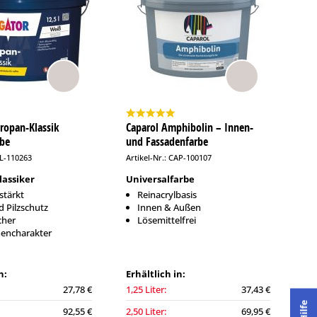
iropan-Klassik
Caparol Amphibolin – Innen-
rbe
und Fassadenfarbe
LL-110263
Artikel-Nr.: CAP-100107
lassiker
Universalfarbe
stärkt
Reinacrylbasis
d Pilzschutz
Innen & Außen
cher
Lösemittelfrei
hencharakter
n:
Erhältlich in:
27,78 €
1,25 Liter:
37,43 €
Hilfe
92,55 €
2,50 Liter:
69,95 €