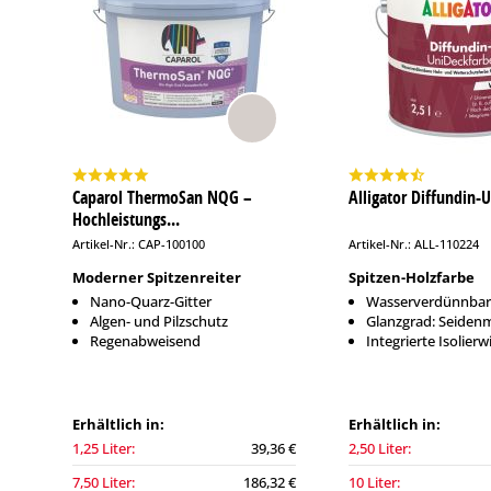
Caparol ThermoSan NQG –
Alligator Diffundin-
Hochleistungs...
Artikel-Nr.: CAP-100100
Artikel-Nr.: ALL-110224
Moderner Spitzenreiter
Spitzen-Holzfarbe
Nano-Quarz-Gitter
Wasserverdünnbar
Algen- und Pilzschutz
Glanzgrad: Seiden
Regenabweisend
Integrierte Isolier
Erhältlich in:
Erhältlich in:
1,25 Liter:
39,36 €
2,50 Liter:
7,50 Liter:
186,32 €
10 Liter: