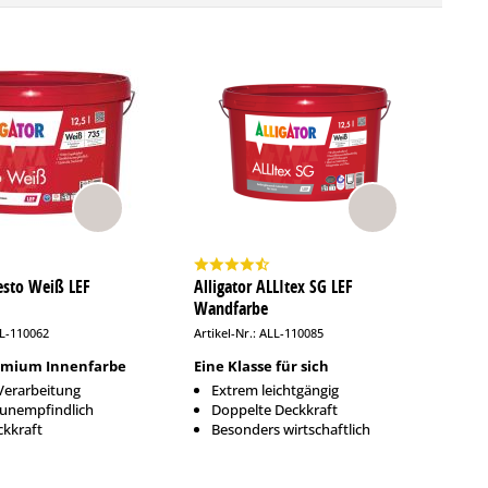
resto Weiß LEF
Alligator ALLItex SG LEF
Wandfarbe
LL-110062
Artikel-Nr.: ALL-110085
remium Innenfarbe
Eine Klasse für sich
Verarbeitung
Extrem leichtgängig
htunempfindlich
Doppelte Deckkraft
ckkraft
Besonders wirtschaftlich