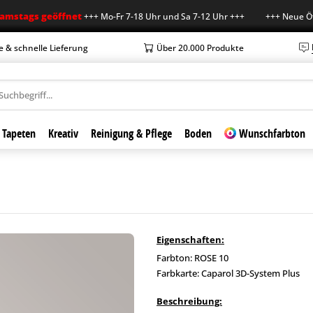
gs geöffnet
+++ Mo-Fr 7-18 Uhr und Sa 7-12 Uhr +++ +++ Neue Öffnungsz
e & schnelle Lieferung
Über 20.000 Produkte
Tapeten
Kreativ
Reinigung & Pflege
Boden
Wunschfarbton
Eigenschaften:
Farbton: ROSE 10
Farbkarte: Caparol 3D-System Plus
Beschreibung: