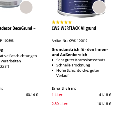
padecor DecoGrund –
CWS WERTLACK Allgrund
AP-100593
Artikel-Nr.: CWS-100019
ng
Grundanstrich für den Innen-
und Außenbereich
ative Beschichtungen
Sehr guter Korrosionsschutz
 Verarbeiten
Schnelle Trocknung
kraft
Hohe Schichtdicke, guter
Verlauf
n:
Erhältlich in:
60,14 €
1 Liter:
41,18 €
2,50 Liter:
101,18 €