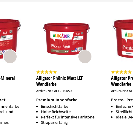
o-Mineral
Alligator Phönix Matt LEF
Alligator P
Wandfarbe
Wandfarbe
Artikel-Nr.: ALL-110050
Artikel-Nr.: A
net
Premium-Innenfarbe
Presto - P
-Innenfarbe
Einschichtfarbe
Einfache 
mel- und
Hohe Reichweite
Streiflic
Perfekt für intensive Farbtöne
Ideale De
ehmes
Strapazierfähig