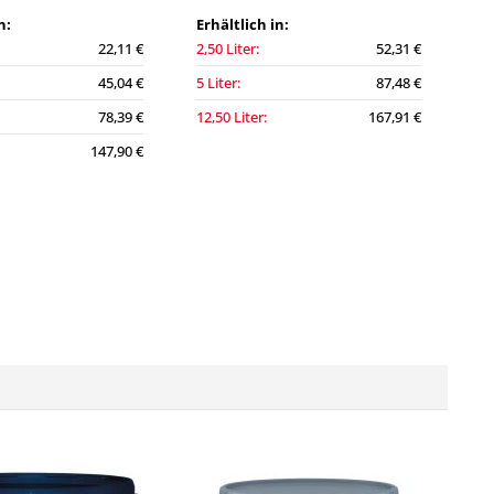
n:
Erhältlich in:
22,11 €
2,50 Liter:
52,31 €
45,04 €
5 Liter:
87,48 €
78,39 €
12,50 Liter:
167,91 €
147,90 €