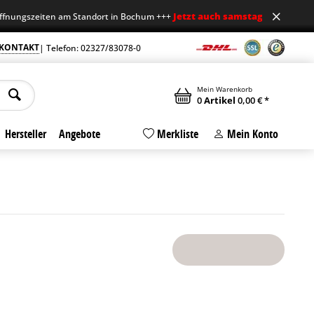
Jetzt auch samstags geöffnet
eiten am Standort in Bochum +++
+++ Mo-F
KONTAKT
| Telefon: 02327/83078-0
Mein Warenkorb
0
Artikel
0,00 € *
Hersteller
Angebote
Merkliste
Mein Konto