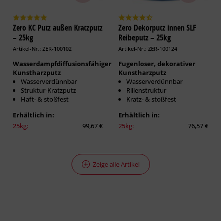
Zero KC Putz außen Kratzputz
Zero Dekorputz innen SLF
– 25kg
Reibeputz – 25kg
Artikel-Nr.: ZER-100102
Artikel-Nr.: ZER-100124
Wasserdampfdiffusionsfähiger
Fugenloser, dekorativer
Kunstharzputz
Kunstharzputz
Wasserverdünnbar
Wasserverdünnbar
Struktur-Kratzputz
Rillenstruktur
Haft- & stoßfest
Kratz- & stoßfest
Erhältlich in:
Erhältlich in:
25kg:
99,67 €
25kg:
76,57 €
Zeige alle Artikel