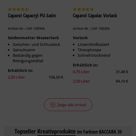
Caparol Capacryl PU-Satin
Caparol Capalac Vorlack
Artikel-Nr.: CAP-100346
Artikel-Nr.: CAP-100204
Seidenmatter Wasserlack
Vorlack
Zwischen- und Schlusslack
Lösemittelbasiert
Geruchsarm
Thixophrope
Beständig gegen
Schnell trocknend
Reinigungsmittel
Erhältlich in:
Erhältlich in:
0,75 Liter:
31,48 €
2,50 Liter:
106,50 €
2,50 Liter:
94,10 €
Zeige alle Artikel
Topseller
Kreativprodukte
im Farbton BACCARA 30