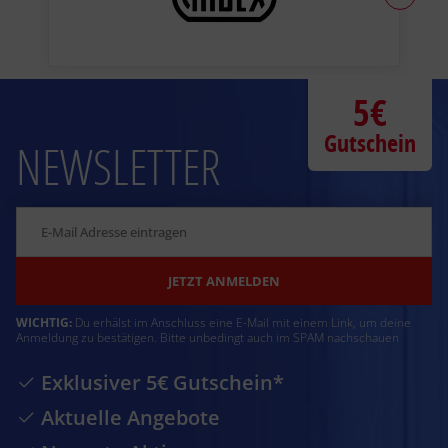
5€
Gutschein
NEWSLETTER
JETZT ANMELDEN
WICHTIG:
Du erhälst im Anschluss eine E-Mail mit einem Link, um deine
Anmeldung zu bestätigen. Bitte unbedingt auch im SPAM nachschauen
Exklusiver 5€ Gutschein*
Aktuelle Angebote