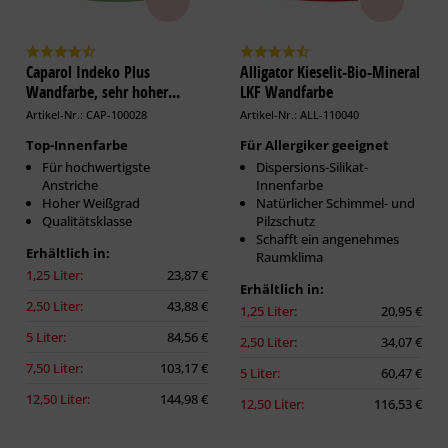
Caparol Indeko Plus
Alligator Kieselit-Bio-Mineral
Wandfarbe, sehr hoher...
LKF Wandfarbe
Artikel-Nr.: CAP-100028
Artikel-Nr.: ALL-110040
Top-Innenfarbe
Für Allergiker geeignet
Für hochwertigste
Dispersions-Silikat-
Anstriche
Innenfarbe
Hoher Weißgrad
Natürlicher Schimmel- und
Qualitätsklasse
Pilzschutz
Schafft ein angenehmes
Erhältlich in:
Raumklima
1,25 Liter:
23,87 €
Erhältlich in:
2,50 Liter:
43,88 €
1,25 Liter:
20,95 €
5 Liter:
84,56 €
2,50 Liter:
34,07 €
7,50 Liter:
103,17 €
5 Liter:
60,47 €
12,50 Liter:
144,98 €
12,50 Liter:
116,53 €