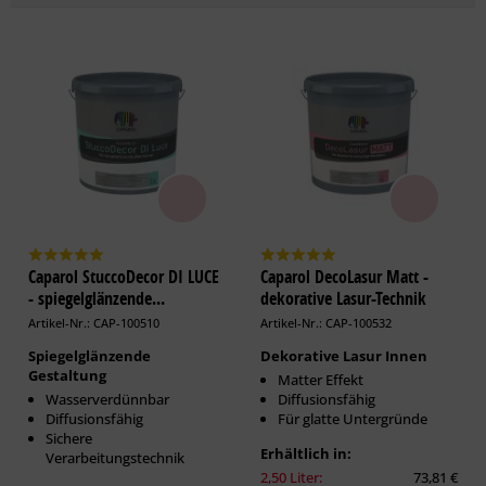
Caparol StuccoDecor DI LUCE
Caparol DecoLasur Matt -
- spiegelglänzende...
dekorative Lasur-Technik
Artikel-Nr.: CAP-100510
Artikel-Nr.: CAP-100532
Spiegelglänzende
Dekorative Lasur Innen
Gestaltung
Matter Effekt
Wasserverdünnbar
Diffusionsfähig
Diffusionsfähig
Für glatte Untergründe
Sichere
Erhältlich in:
Verarbeitungstechnik
2,50 Liter:
73,81 €