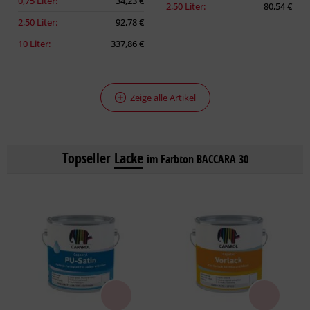
0,75 Liter:
34,23 €
2,50 Liter:
80,54 €
2,50 Liter:
92,78 €
10 Liter:
337,86 €
Zeige alle Artikel
Topseller
Lacke
im Farbton BACCARA 30