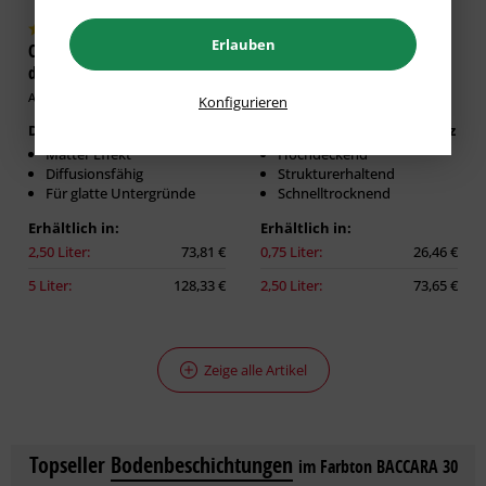
Erlauben
Caparol DecoLasur Matt -
GORI 99 Holzfassaden-Farbe
dekorative Lasur-Technik
Artikel-Nr.: CAP-100532
Artikel-Nr.: GOR-100131
Konfigurieren
Dekorative Lasur Innen
Zuverlässiger Wetterschutz
Matter Effekt
Hochdeckend
Diffusionsfähig
Strukturerhaltend
Für glatte Untergründe
Schnelltrocknend
Erhältlich in:
Erhältlich in:
2,50 Liter:
73,81 €
0,75 Liter:
26,46 €
5 Liter:
128,33 €
2,50 Liter:
73,65 €
Zeige alle Artikel
Topseller
Bodenbeschichtungen
im Farbton BACCARA 30