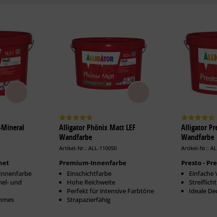
o-Mineral
Alligator Phönix Matt LEF
Alligator P
Wandfarbe
Wandfarbe
Artikel-Nr.: ALL-110050
Artikel-Nr.: A
net
Premium-Innenfarbe
Presto - P
-Innenfarbe
Einschichtfarbe
Einfache 
mel- und
Hohe Reichweite
Streiflic
Perfekt für intensive Farbtöne
Ideale De
ehmes
Strapazierfähig