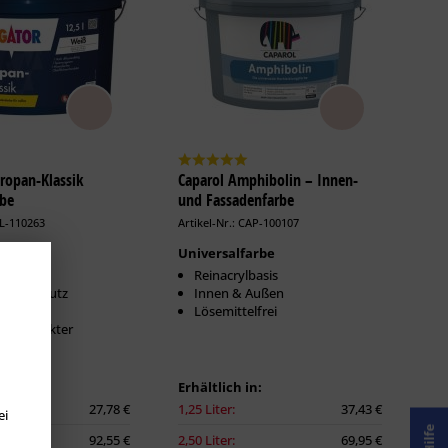
iropan-Klassik
Caparol Amphibolin – Innen-
rbe
und Fassadenfarbe
LL-110263
Artikel-Nr.: CAP-100107
lassiker
Universalfarbe
stärkt
Reinacrylbasis
d Pilzschutz
Innen & Außen
cher
Lösemittelfrei
hencharakter
n:
Erhältlich in:
27,78 €
1,25 Liter:
37,43 €
ei
Hilfe
92,55 €
2,50 Liter:
69,95 €