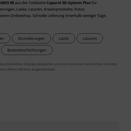
AMEO 85
aus der Farbkarte
Caparol 3D-System Plus
für
rungen, Lacke, Lasuren, Kreativprodukte, Putze,
em Onlineshop. Schnelle Lieferung innerhalb weniger Tage.
ben
Grundierungen
Lacke
Lasuren
Bodenbeschichtungen
erschiedlichen Displays abweichen und sind somit aus technischen Gründen
 vom Widerrufsrecht ausgeschlossen.