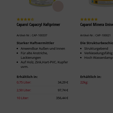
Caparol Capacryl Haftprimer
Caparol Minera Unive
Artikel-Nr.: CAP-100337
Artikel-Nr.: CAP-100021
Starker Haftvermittler
Die Strukturbeschi
Anwendbar Außen und Innen
Strukturgebend
Für alte Anstriche,
Verkieselungsfähig
Lackierungen
Hoch Wasserdampf
Auf Holz, Zink,Hart-PVC, Kupfer
uvm.
Erhältlich in:
Erhältlich in:
0,75 Liter:
34,29 €
22kg:
2,50 Liter:
97,74 €
10 Liter:
356,44 €