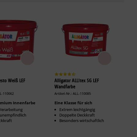
resto Weiß LEF
Alligator ALLItex SG LEF
Wandfarbe
LL-110062
Artikel-Nr.: ALL-110085
remium Innenfarbe
Eine Klasse für sich
Verarbeitung
Extrem leichtgängig
htunempfindlich
Doppelte Deckkraft
ckkraft
Besonders wirtschaftlich