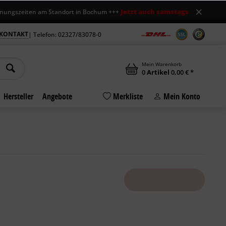
Jetzt auch samstags geöffnet
iten am Standort in Bochum +++
+++ Mo-Fr
KONTAKT
| Telefon: 02327/83078-0
Mein Warenkorb
0
Artikel
0,00 € *
Hersteller
Angebote
Merkliste
Mein Konto