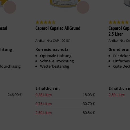
rsal
Caparol Capalac AllGrund
Caparol Ca
2,5 Liter
Artikel-Nr.: CAP-100181
Artikel-Nr.: C
chtung
Korrosionsschutz
Grundieru
Optimale Haftung
Für dekor
Schnelle Trocknung
Einfaches
durchlässig
Wetterbeständig
Gute Deck
Erhältlich in:
Erhältlich i
246,90 €
0,38 Liter:
18,03 €
2,50 Liter:
0,75 Liter:
30,70 €
2,50 Liter:
80,54 €