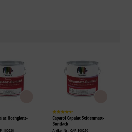
alac Hochglanz-
Caparol Capalac Seidenmatt-
Buntlack
AP-100220
Artikel-Nr.: CAP-100250