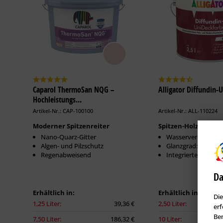
Caparol ThermoSan NQG –
Alligator Diffundin-
Hochleistungs...
Artikel-Nr.: CAP-100100
Artikel-Nr.: ALL-110224
Moderner Spitzenreiter
Spitzen-Holzfarbe
Nano-Quarz-Gitter
Wasserverdünnbar
Algen- und Pilzschutz
Glanzgrad: Seiden
Regenabweisend
Integrierte Isolier
Da
Erhältlich in:
Erhältlich in:
Die
1,25 Liter:
39,36 €
2,50 Liter:
erf
Ben
7,50 Liter:
186,32 €
10 Liter: