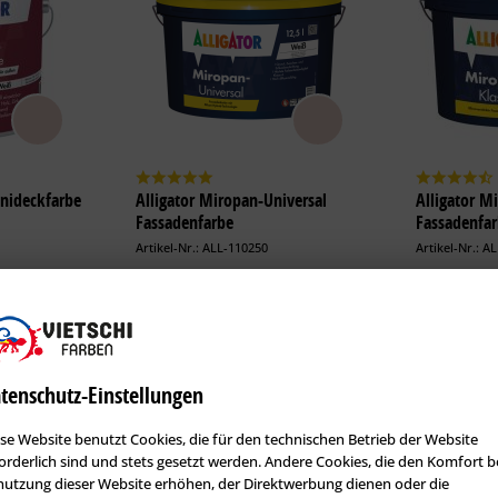
Unideckfarbe
Alligator Miropan-Universal
Alligator M
Fassadenfarbe
Fassadenfa
Artikel-Nr.: ALL-110250
Artikel-Nr.: A
Allrounder
Fassaden-K
Algen- und Pilzschutz
Siliconver
matt
Farbtonbeständig
Algen- un
wirkung
Mineralischer Charakter
Mineralis
Oberfläc
tenschutz-Einstellungen
Erhältlich in:
Erhältlich i
se Website benutzt Cookies, die für den technischen Betrieb der Website
101,21 €
1,25 Liter:
37,98 €
1,25 Liter:
orderlich sind und stets gesetzt werden. Andere Cookies, die den Komfort b
utzung dieser Website erhöhen, der Direktwerbung dienen oder die
338,19 €
2,50 Liter:
71,44 €
5 Liter: