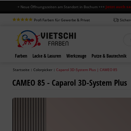
Jetzt auch samstag
+++ Neue Öffnungszeiten am Standort in Bochum +++
Profi Farben für Gewerbe & Privat
Sicher
Farben
Lacke & Lasuren
Werkzeuge
Putze & Bautechnik
Startseite
Colorpicker
Caparol 3D-System Plus | CAMEO 85
|
|
CAMEO 85 - Caparol 3D-System Plus