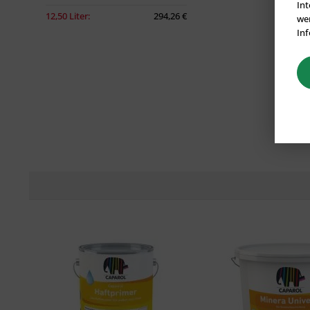
Int
12,50 Liter:
294,26 €
wer
Inf