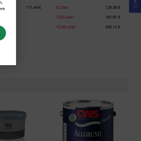
n,
171,44 €
5 Liter:
129,38 €
ere
7,50 Liter:
181,97 €
12,50 Liter:
290,12 €