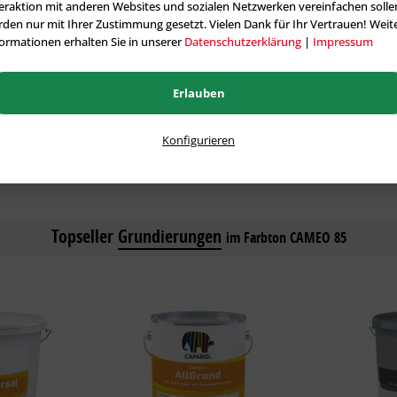
eraktion mit anderen Websites und sozialen Netzwerken vereinfachen solle
5 Liter:
126,13 €
12,50 Liter:
den nur mit Ihrer Zustimmung gesetzt. Vielen Dank für Ihr Vertrauen! Weit
ormationen erhalten Sie in unserer
Datenschutzerklärung
|
Impressum
12,50 Liter:
237,64 €
Erlauben
Konfigurieren
Alle tönbaren Artikel aus der Kategorie Fassadenfarben
Topseller
Grundierungen
im Farbton CAMEO 85