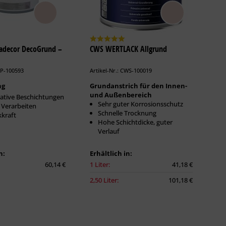
padecor DecoGrund –
CWS WERTLACK Allgrund
AP-100593
Artikel-Nr.: CWS-100019
ng
Grundanstrich für den Innen-
und Außenbereich
ative Beschichtungen
Sehr guter Korrosionsschutz
 Verarbeiten
Schnelle Trocknung
kraft
Hohe Schichtdicke, guter
Verlauf
n:
Erhältlich in:
60,14 €
1 Liter:
41,18 €
2,50 Liter:
101,18 €