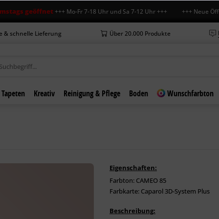
s geöffnet
+++ Mo-Fr 7-18 Uhr und Sa 7-12 Uhr +++ +++ Neue Öffnungsze
e & schnelle Lieferung
Über 20.000 Produkte
Tapeten
Kreativ
Reinigung & Pflege
Boden
Wunschfarbton
Eigenschaften:
Farbton: CAMEO 85
Farbkarte: Caparol 3D-System Plus
Beschreibung: