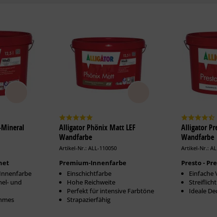
o-Mineral
Alligator Phönix Matt LEF
Alligator P
Wandfarbe
Wandfarbe
Artikel-Nr.: ALL-110050
Artikel-Nr.: A
net
Premium-Innenfarbe
Presto - P
-Innenfarbe
Einschichtfarbe
Einfache 
mel- und
Hohe Reichweite
Streiflic
Perfekt für intensive Farbtöne
Ideale De
ehmes
Strapazierfähig