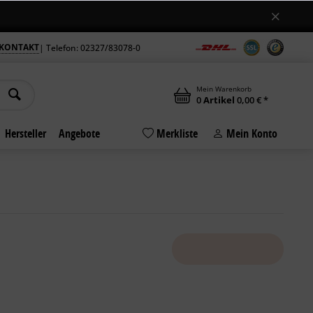
Jetzt auch samstags geöffnet
nungszeiten am Standort in Bochum +++
++
KONTAKT
| Telefon: 02327/83078-0
Mein Warenkorb
0
Artikel
0,00 € *
Hersteller
Angebote
Merkliste
Mein Konto