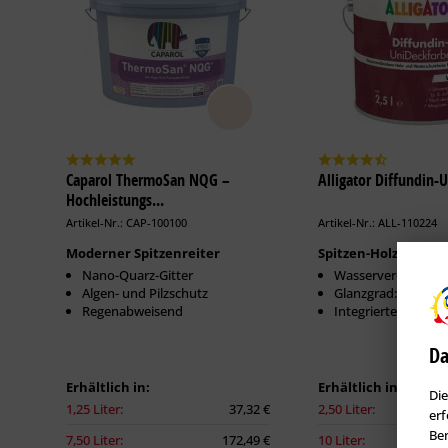
Caparol ThermoSan NQG –
Alligator Diffundin-
Hochleistungs...
Artikel-Nr.: CAP-100100
Artikel-Nr.: ALL-110224
Moderner Spitzenreiter
Spitzen-Holzfarbe
Nano-Quarz-Gitter
Wasserverdünnbar
Algen- und Pilzschutz
Glanzgrad: Seiden
Regenabweisend
Integrierte Isolier
Da
Erhältlich in:
Erhältlich in:
Die
1,25 Liter:
37,32 €
2,50 Liter:
erf
Ben
7,50 Liter:
172,49 €
10 Liter: