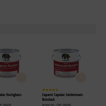
alac Hochglanz-
Caparol Capalac Seidenmatt-
Buntlack
AP-100220
Artikel-Nr.: CAP-100250