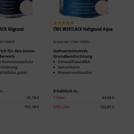
CK Allgrund
CWS WERTLACK Haftgrund Aqua
CWS-100019
Artikel-Nr.: CWS-100031
ich für den Innen-
Haftvermittelnde
bereich
Grundbeschichtung
r Korrosionsschutz
Umweltfreundlich
Trocknung
Geruchsarm
chtdicke, guter
Wasserverdünnbar
n:
Erhältlich in:
41,18 €
1 Liter:
44,54 €
101,18 €
2,50 Liter:
102,81 €