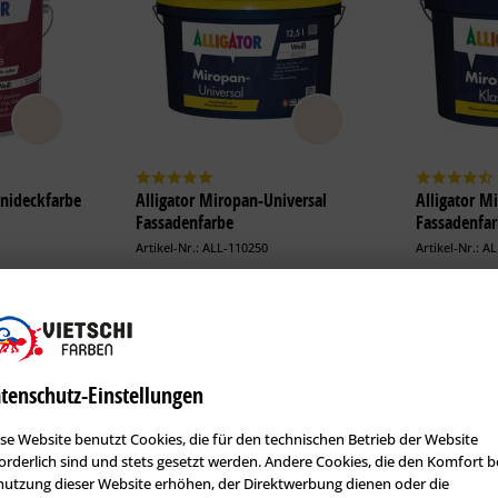
Unideckfarbe
Alligator Miropan-Universal
Alligator M
Fassadenfarbe
Fassadenfa
Artikel-Nr.: ALL-110250
Artikel-Nr.: A
Allrounder
Fassaden-K
Algen- und Pilzschutz
Siliconver
matt
Farbtonbeständig
Algen- un
wirkung
Mineralischer Charakter
Mineralis
Oberfläc
tenschutz-Einstellungen
Erhältlich in:
Erhältlich i
se Website benutzt Cookies, die für den technischen Betrieb der Website
98,12 €
1,25 Liter:
35,89 €
1,25 Liter:
orderlich sind und stets gesetzt werden. Andere Cookies, die den Komfort b
utzung dieser Website erhöhen, der Direktwerbung dienen oder die
324,08 €
2,50 Liter:
67,31 €
5 Liter: