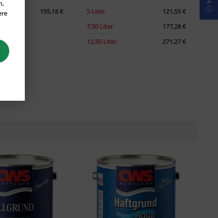
n,
155,18 €
5 Liter:
121,55 €
ere
7,50 Liter:
177,28 €
12,50 Liter:
271,27 €