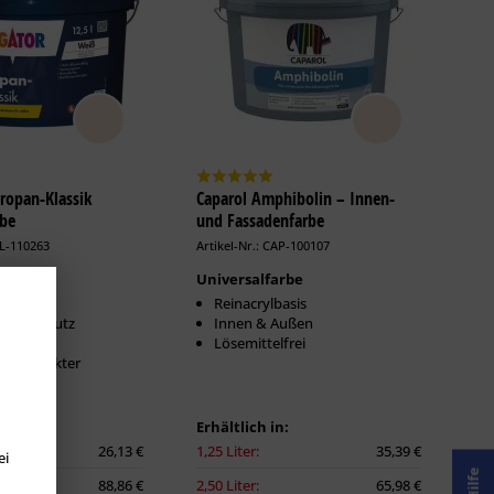
iropan-Klassik
Caparol Amphibolin – Innen-
rbe
und Fassadenfarbe
LL-110263
Artikel-Nr.: CAP-100107
lassiker
Universalfarbe
stärkt
Reinacrylbasis
d Pilzschutz
Innen & Außen
cher
Lösemittelfrei
hencharakter
n:
Erhältlich in:
26,13 €
1,25 Liter:
35,39 €
ei
Hilfe
88,86 €
2,50 Liter:
65,98 €