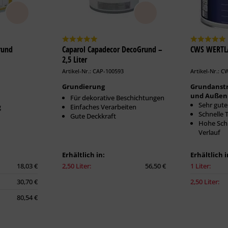
rund
Caparol Capadecor DecoGrund –
CWS WERTLA
2,5 Liter
Artikel-Nr.: CAP-100593
Artikel-Nr.: 
Grundierung
Grundanstr
und Außen
Für dekorative Beschichtungen
Sehr gute
g
Einfaches Verarbeiten
Schnelle 
Gute Deckkraft
Hohe Schi
Verlauf
Erhältlich in:
Erhältlich i
18,03 €
2,50 Liter:
56,50 €
1 Liter:
30,70 €
2,50 Liter:
80,54 €