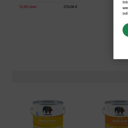
Int
12,50 Liter:
270,06 €
wer
Inf