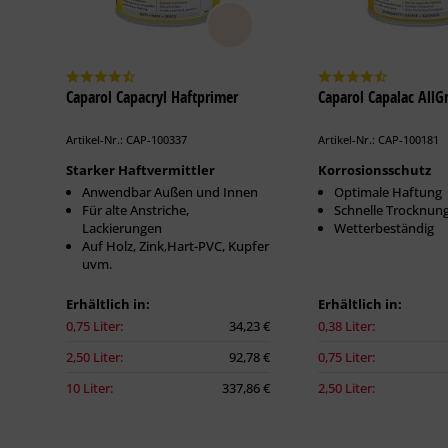
Caparol Capacryl Haftprimer
Caparol Capalac AllG
Artikel-Nr.: CAP-100337
Artikel-Nr.: CAP-100181
Starker Haftvermittler
Korrosionsschutz
Anwendbar Außen und Innen
Optimale Haftung
Für alte Anstriche,
Schnelle Trocknun
Lackierungen
Wetterbeständig
Auf Holz, Zink,Hart-PVC, Kupfer
uvm.
Erhältlich in:
Erhältlich in:
0,75 Liter:
34,23 €
0,38 Liter:
2,50 Liter:
92,78 €
0,75 Liter:
10 Liter:
337,86 €
2,50 Liter: