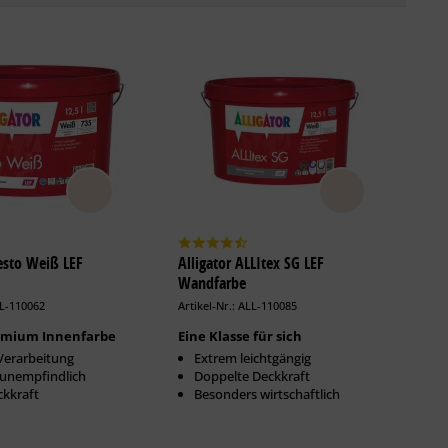
resto Weiß LEF
Alligator ALLItex SG LEF
Wandfarbe
LL-110062
Artikel-Nr.: ALL-110085
remium Innenfarbe
Eine Klasse für sich
Verarbeitung
Extrem leichtgängig
htunempfindlich
Doppelte Deckkraft
ckkraft
Besonders wirtschaftlich