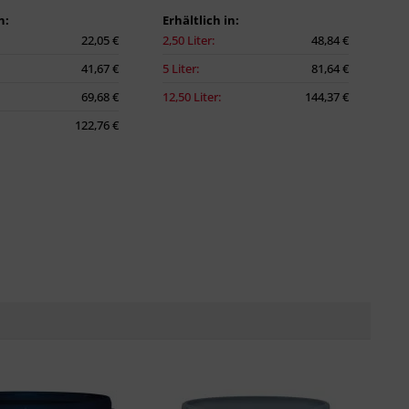
n:
Erhältlich in:
22,05 €
2,50 Liter:
48,84 €
41,67 €
5 Liter:
81,64 €
69,68 €
12,50 Liter:
144,37 €
122,76 €