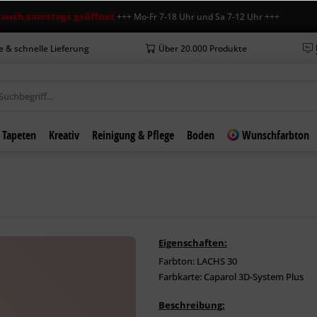
amstags geöffnet
+++ Mo-Fr 7-18 Uhr und Sa 7-12 Uhr +++ +++ Neue Öff
e & schnelle Lieferung
Über 20.000 Produkte
Tapeten
Kreativ
Reinigung & Pflege
Boden
Wunschfarbton
Eigenschaften:
Farbton: LACHS 30
Farbkarte: Caparol 3D-System Plus
Beschreibung: