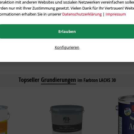
eraktion mit anderen Websites und sozialen Netzwerken vereinfachen solle
5 Liter:
123,92 €
12,50 Liter:
den nur mit Ihrer Zustimmung gesetzt. Vielen Dank für Ihr Vertrauen! Weit
ormationen erhalten Sie in unserer
Datenschutzerklärung
|
Impressum
12,50 Liter:
224,36 €
Erlauben
Konfigurieren
Alle tönbaren Artikel aus der Kategorie Fassadenfarben
Topseller
Grundierungen
im Farbton LACHS 30