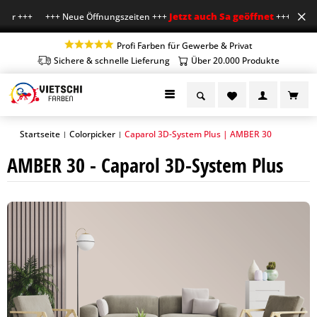
Jetzt auch Sa geöffnet
Uhr +++ +++ Neue Öffnungszeiten +++
+++ Mo-Fr 7-1
Profi Farben für Gewerbe & Privat
Sichere & schnelle Lieferung
Über 20.000 Produkte
Startseite
Colorpicker
Caparol 3D-System Plus | AMBER 30
|
|
AMBER 30 - Caparol 3D-System Plus