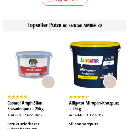
Topseller
Putze
im Farbton AMBER 30
Caparol AmphiSilan
Alligator Miropan-Kratzputz
Fassadenputz - 25kg
– 25kg
Artikel-Nr.: CAP-101612
Artikel-Nr.: ALL-110317
Strukturierbarer
Siliconharzputz