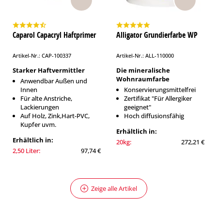
Caparol Capacryl Haftprimer
Alligator Grundierfarbe WP
Artikel-Nr.: CAP-100337
Artikel-Nr.: ALL-110000
Starker Haftvermittler
Die mineralische
Wohnraumfarbe
Anwendbar Außen und
Innen
Konservierungsmittelfrei
Für alte Anstriche,
Zertifikat "Für Allergiker
Lackierungen
geeignet"
Auf Holz, Zink,Hart-PVC,
Hoch diffusionsfähig
Kupfer uvm.
Erhältlich in:
Erhältlich in:
20kg:
272,21 €
2,50 Liter:
97,74 €
Zeige alle Artikel