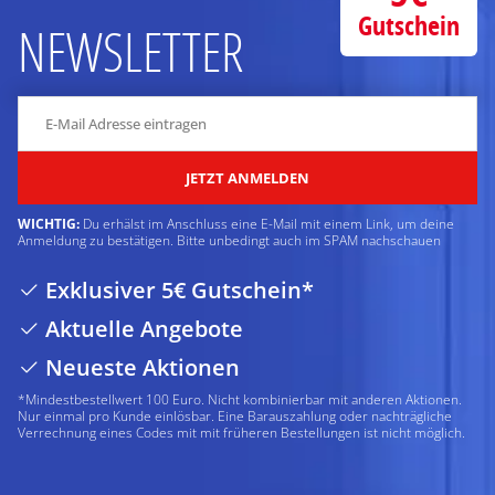
Gutschein
NEWSLETTER
JETZT ANMELDEN
WICHTIG:
Du erhälst im Anschluss eine E-Mail mit einem Link, um deine
Anmeldung zu bestätigen. Bitte unbedingt auch im SPAM nachschauen
Exklusiver 5€ Gutschein*
Aktuelle Angebote
Neueste Aktionen
*Mindestbestellwert 100 Euro. Nicht kombinierbar mit anderen Aktionen.
Nur einmal pro Kunde einlösbar. Eine Barauszahlung oder nachträgliche
Verrechnung eines Codes mit mit früheren Bestellungen ist nicht möglich.