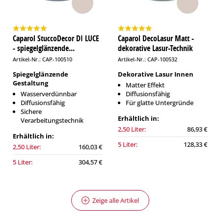
Caparol StuccoDecor DI LUCE
Caparol DecoLasur Matt -
- spiegelglänzende...
dekorative Lasur-Technik
Artikel-Nr.: CAP-100510
Artikel-Nr.: CAP-100532
Spiegelglänzende
Dekorative Lasur Innen
Gestaltung
Matter Effekt
Wasserverdünnbar
Diffusionsfähig
Diffusionsfähig
Für glatte Untergründe
Sichere
Erhältlich in:
Verarbeitungstechnik
2,50 Liter:
86,93 €
Erhältlich in:
5 Liter:
128,33 €
2,50 Liter:
160,03 €
5 Liter:
304,57 €
Zeige alle Artikel