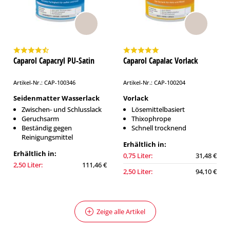
Caparol Capacryl PU-Satin
Caparol Capalac Vorlack
Artikel-Nr.: CAP-100346
Artikel-Nr.: CAP-100204
Seidenmatter Wasserlack
Vorlack
Zwischen- und Schlusslack
Lösemittelbasiert
Geruchsarm
Thixophrope
Beständig gegen
Schnell trocknend
Reinigungsmittel
Erhältlich in:
Erhältlich in:
0,75 Liter:
31,48 €
2,50 Liter:
111,46 €
2,50 Liter:
94,10 €
Zeige alle Artikel