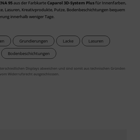
ENA 95
aus der Farbkarte
Caparol 3D-System Plus
für Innenfarben,
ke, Lasuren, Kreativprodukte, Putze, Bodenbeschichtungen bequem
erung innerhalb weniger Tage.
ben
Grundierungen
Lacke
Lasuren
Bodenbeschichtungen
erschiedlichen Displays abweichen und sind somit aus technischen Gründen
 vom Widerrufsrecht ausgeschlossen.