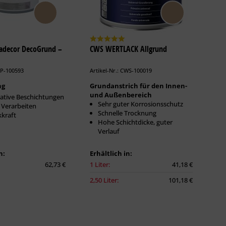
padecor DecoGrund –
CWS WERTLACK Allgrund
AP-100593
Artikel-Nr.: CWS-100019
ng
Grundanstrich für den Innen-
und Außenbereich
ative Beschichtungen
Sehr guter Korrosionsschutz
 Verarbeiten
Schnelle Trocknung
kraft
Hohe Schichtdicke, guter
Verlauf
n:
Erhältlich in:
62,73 €
1 Liter:
41,18 €
2,50 Liter:
101,18 €