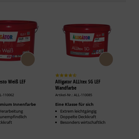
resto Weiß LEF
Alligator ALLItex SG LEF
Wandfarbe
LL-110062
Artikel-Nr.: ALL-110085
remium Innenfarbe
Eine Klasse für sich
Verarbeitung
Extrem leichtgängig
htunempfindlich
Doppelte Deckkraft
ckkraft
Besonders wirtschaftlich