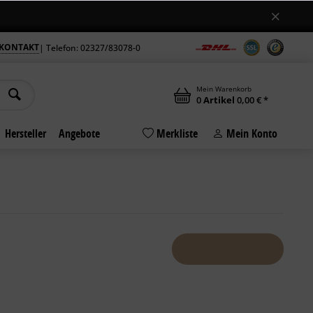
Jetzt auch samstags geöffnet
ngszeiten am Standort in Bochum +++
+++ 
KONTAKT
| Telefon: 02327/83078-0
Mein Warenkorb
0
Artikel
0,00 € *
Hersteller
Angebote
Merkliste
Mein Konto