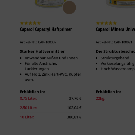
Caparol Capacryl Haftprimer
Caparol Minera Unive
Artikel-Nr.: CAP-100337
Artikel-Nr.: CAP-100021
Starker Haftvermittler
Die Strukturbeschi
Anwendbar Außen und Innen
Strukturgebend
Für alte Anstriche,
Verkieselungsfähig
Lackierungen
Hoch Wasserdampf
Auf Holz, Zink,Hart-PVC, Kupfer
uvm.
Erhältlich in:
Erhältlich in:
0,75 Liter:
37,76 €
22kg:
2,50 Liter:
102,04 €
10 Liter:
386,81 €