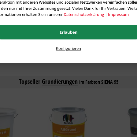
eraktion mit anderen Websites und sozialen Netzwerken vereinfachen solle
5 Liter:
163,28 €
12,50 Liter:
den nur mit Ihrer Zustimmung gesetzt. Vielen Dank für Ihr Vertrauen! Weit
ormationen erhalten Sie in unserer
Datenschutzerklärung
|
Impressum
12,50 Liter:
290,62 €
Erlauben
Konfigurieren
Alle tönbaren Artikel aus der Kategorie Fassadenfarben
Topseller
Grundierungen
im Farbton SIENA 95