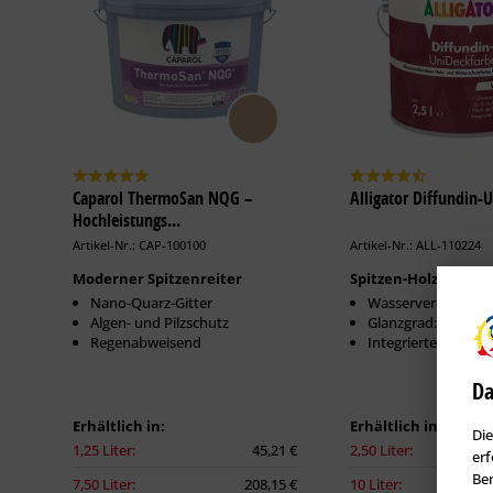
Caparol ThermoSan NQG –
Alligator Diffundin-
Hochleistungs...
Artikel-Nr.: CAP-100100
Artikel-Nr.: ALL-110224
Moderner Spitzenreiter
Spitzen-Holzfarbe
Nano-Quarz-Gitter
Wasserverdünnbar
Algen- und Pilzschutz
Glanzgrad: Seiden
Regenabweisend
Integrierte Isolier
Da
Erhältlich in:
Erhältlich in:
Die
1,25 Liter:
45,21 €
2,50 Liter:
erf
Ben
7,50 Liter:
208,15 €
10 Liter: