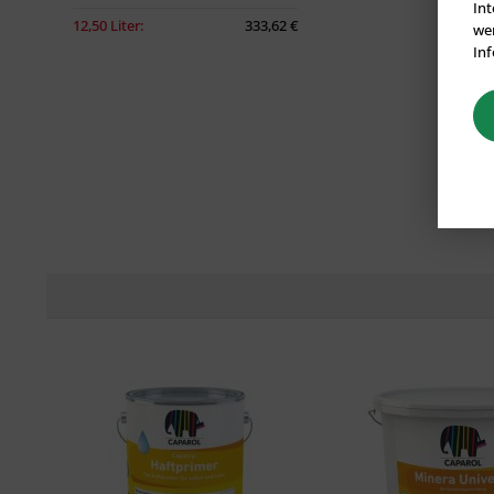
Int
12,50 Liter:
333,62 €
wer
Inf