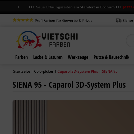
Jetzt auch sam
+++ Neue Öffnungszeiten am Standort in Bochum +++
Profi Farben für Gewerbe & Privat
Sicher
Farben
Lacke & Lasuren
Werkzeuge
Putze & Bautechnik
Startseite
Colorpicker
Caparol 3D-System Plus | SIENA 95
|
|
SIENA 95 - Caparol 3D-System Plus