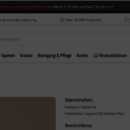
stags geöffnet
+++ Mo-Fr 7-18 Uhr und Sa 7-12 Uhr +++ +++ Neue Öffnu
e & schnelle Lieferung
Über 20.000 Produkte
Tapeten
Kreativ
Reinigung & Pflege
Boden
Wunschfarbton
Eigenschaften:
Farbton: SIENA 95
Farbkarte: Caparol 3D-System Plus
Beschreibung: