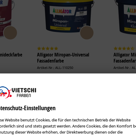
Unideckfarbe
Alligator Miropan-Universal
Alligator M
Fassadenfarbe
Fassadenfa
Artikel-Nr.: ALL-110250
Artikel-Nr.: A
Allrounder
Fassaden-K
Algen- und Pilzschutz
Siliconver
matt
Farbtonbeständig
Algen- un
wirkung
Mineralischer Charakter
Mineralis
Oberfläc
tenschutz-Einstellungen
Erhältlich in:
Erhältlich i
se Website benutzt Cookies, die für den technischen Betrieb der Website
110,42 €
1,25 Liter:
42,67 €
1,25 Liter:
orderlich sind und stets gesetzt werden. Andere Cookies, die den Komfort b
utzung dieser Website erhöhen, der Direktwerbung dienen oder die
365,75 €
2,50 Liter:
83,29 €
5 Liter: