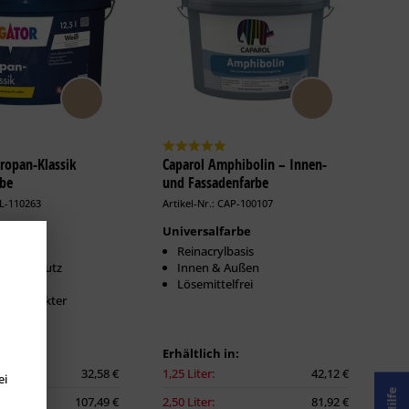
iropan-Klassik
Caparol Amphibolin – Innen-
rbe
und Fassadenfarbe
LL-110263
Artikel-Nr.: CAP-100107
lassiker
Universalfarbe
stärkt
Reinacrylbasis
d Pilzschutz
Innen & Außen
cher
Lösemittelfrei
hencharakter
n:
Erhältlich in:
32,58 €
1,25 Liter:
42,12 €
ei
Hilfe
107,49 €
2,50 Liter:
81,92 €