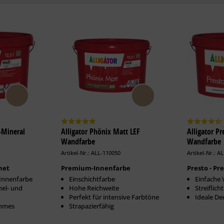
o-Mineral
Alligator Phönix Matt LEF
Alligator P
Wandfarbe
Wandfarbe
Artikel-Nr.: ALL-110050
Artikel-Nr.: A
net
Premium-Innenfarbe
Presto - P
-Innenfarbe
Einschichtfarbe
Einfache 
mel- und
Hohe Reichweite
Streiflic
Perfekt für intensive Farbtöne
Ideale De
ehmes
Strapazierfähig