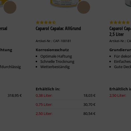
rsal
Caparol Capalac AllGrund
Caparol Ca
2,5 Liter
Artikel-Nr.: CAP-100181
Artikel-Nr.: C
chtung
Korrosionsschutz
Grundieru
Optimale Haftung
Für dekor
Schnelle Trocknung
Einfaches
durchlässig
Wetterbeständig
Gute Deck
Erhältlich in:
Erhältlich i
318,95 €
0,38 Liter:
18,03 €
2,50 Liter:
0,75 Liter:
30,70 €
2,50 Liter:
80,54 €