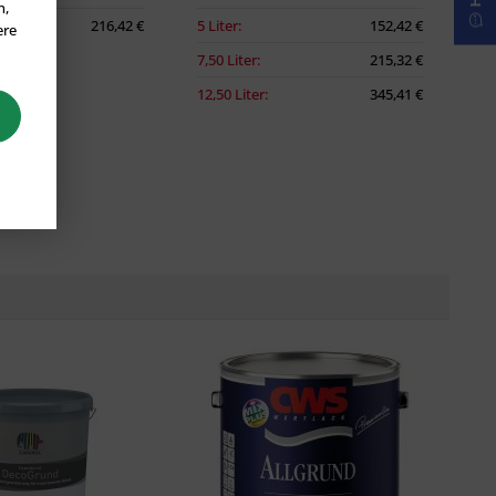
n,
216,42 €
5 Liter:
152,42 €
ere
7,50 Liter:
215,32 €
12,50 Liter:
345,41 €