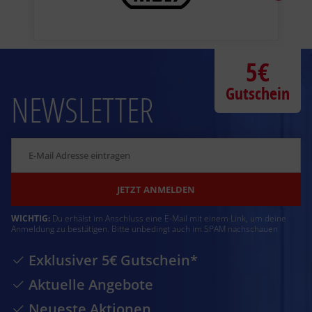
5€
Gutschein
NEWSLETTER
JETZT ANMELDEN
WICHTIG:
Du erhälst im Anschluss eine E-Mail mit einem Link, um deine
Anmeldung zu bestätigen. Bitte unbedingt auch im SPAM nachschauen
Exklusiver 5€ Gutschein*
Aktuelle Angebote
Neueste Aktionen