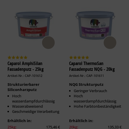
Caparol AmphiSilan
Caparol ThermoSan
Fassadenputz - 25kg
Fassadenputz NQG - 20kg
Artikel-Nr.: CAP-101612
Artikel-Nr.: CAP-101611
Strukturierbarer
NQG Strukturputz
Siliconharzputz
Geringer Verbrauch
Hoch
Hoch
wasserdampfdurchlässig
wasserdampfdurchlässig
Wasserabweisend
Hohe Farbtonbeständigkeit
Geschmeidige Verarbeitung
Erhältlich in:
Erhältlich in:
25kg:
175,46 €
20kg:
135,33 €