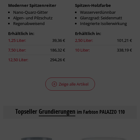
Moderner Spitzenreiter
Spitzen-Holzfarbe
Nano-Quarz-Gitter
Wasserverdünnbar
Algen- und Pilzschutz
Glanzgrad: Seidenmatt
Regenabweisend
Integrierte Isolierwirkung
Erhältlich in:
Erhältlich in:
1,25 Liter:
39,36 €
2,50 Liter:
101,21 €
7,50 Liter:
186,32 €
10 Liter:
338,19 €
12,50 Liter:
294,26 €
Zeige alle Artikel
Topseller
Grundierungen
im Farbton PALAZZO 110