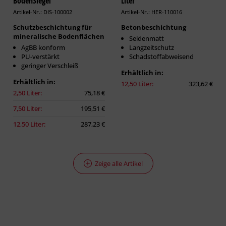
BodenSiegel
Liter
Artikel-Nr.: DIS-100002
Artikel-Nr.: HER-110016
Schutzbeschichtung für
Betonbeschichtung
mineralische Bodenflächen
Seidenmatt
AgBB konform
Langzeitschutz
PU-verstärkt
Schadstoffabweisend
geringer Verschleiß
Erhältlich in:
Erhältlich in:
12,50 Liter:
323,62 €
2,50 Liter:
75,18 €
7,50 Liter:
195,51 €
12,50 Liter:
287,23 €
Zeige alle Artikel