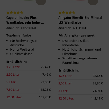
Caparol Indeko Plus
Alligator Kieselit-Bio-Mineral
Wandfarbe, sehr hoher...
LKF Wandfarbe
Artikel-Nr.: CAP-100028
Artikel-Nr.: ALL-110040
Top-Innenfarbe
Für Allergiker geeignet
Für hochwertigste
Dispersions-Silikat-
Anstriche
Innenfarbe
Hoher Weißgrad
Natürlicher Schimmel- und
Qualitätsklasse
Pilzschutz
Schafft ein angenehmes
Erhältlich in:
Raumklima
1,25 Liter:
25,47 €
Erhältlich in:
2,50 Liter:
47,46 €
1,25 Liter:
23,65 €
5 Liter:
93,00 €
2,50 Liter:
38,86 €
7,50 Liter:
115,25 €
5 Liter:
71,94 €
12,50 Liter:
167,75 €
12,50 Liter:
142,11 €