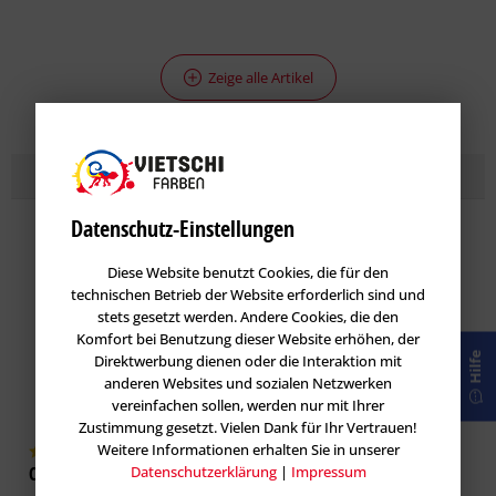
Zeige alle Artikel
Topseller
Kreativprodukte
im Farbton PALAZZO 110
Datenschutz-Einstellungen
Diese Website benutzt Cookies, die für den
technischen Betrieb der Website erforderlich sind und
stets gesetzt werden. Andere Cookies, die den
Komfort bei Benutzung dieser Website erhöhen, der
Hilfe
Direktwerbung dienen oder die Interaktion mit
anderen Websites und sozialen Netzwerken
vereinfachen sollen, werden nur mit Ihrer
Zustimmung gesetzt. Vielen Dank für Ihr Vertrauen!
Weitere Informationen erhalten Sie in unserer
Caparol StuccoDecor DI LUCE
Datenschutzerklärung
Caparol DecoLasur Matt -
|
Impressum