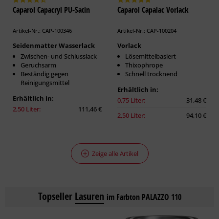
Caparol Capacryl PU-Satin
Caparol Capalac Vorlack
Artikel-Nr.: CAP-100346
Artikel-Nr.: CAP-100204
Seidenmatter Wasserlack
Vorlack
Zwischen- und Schlusslack
Lösemittelbasiert
Geruchsarm
Thixophrope
Beständig gegen
Schnell trocknend
Reinigungsmittel
Erhältlich in:
Erhältlich in:
0,75 Liter:
31,48 €
2,50 Liter:
111,46 €
2,50 Liter:
94,10 €
Zeige alle Artikel
Topseller
Lasuren
im Farbton PALAZZO 110