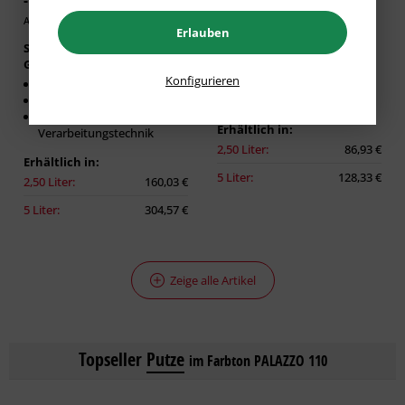
- spiegelglänzende...
dekorative Lasur-Technik
Artikel-Nr.: CAP-100510
Artikel-Nr.: CAP-100532
Erlauben
Spiegelglänzende
Dekorative Lasur Innen
Gestaltung
Matter Effekt
Konfigurieren
Wasserverdünnbar
Diffusionsfähig
Diffusionsfähig
Für glatte Untergründe
Sichere
Erhältlich in:
Verarbeitungstechnik
2,50 Liter:
86,93 €
Erhältlich in:
5 Liter:
128,33 €
2,50 Liter:
160,03 €
5 Liter:
304,57 €
Zeige alle Artikel
Topseller
Putze
im Farbton PALAZZO 110