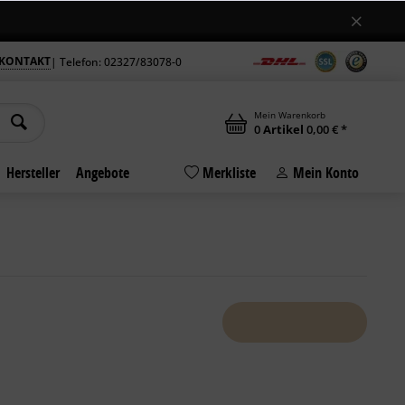
Jetzt auch samstags geöffnet
gszeiten am Standort in Bochum +++
+++ M
KONTAKT
| Telefon: 02327/83078-0
Mein Warenkorb
0
Artikel
0,00 € *
Hersteller
Angebote
Merkliste
Mein Konto