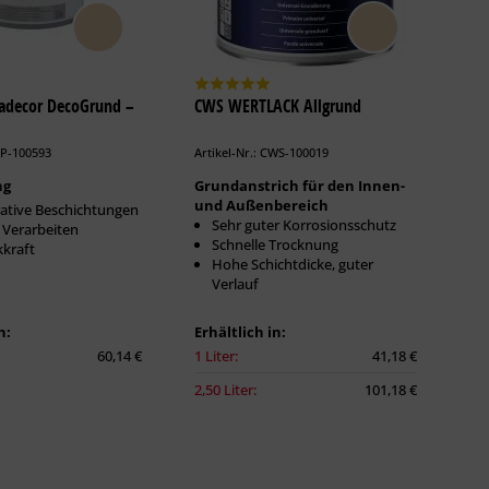
padecor DecoGrund –
CWS WERTLACK Allgrund
AP-100593
Artikel-Nr.: CWS-100019
ng
Grundanstrich für den Innen-
und Außenbereich
ative Beschichtungen
Sehr guter Korrosionsschutz
 Verarbeiten
Schnelle Trocknung
kraft
Hohe Schichtdicke, guter
Verlauf
n:
Erhältlich in:
60,14 €
1 Liter:
41,18 €
2,50 Liter:
101,18 €