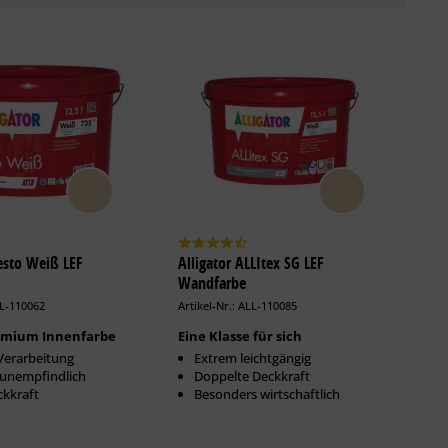
resto Weiß LEF
Alligator ALLItex SG LEF
Wandfarbe
LL-110062
Artikel-Nr.: ALL-110085
remium Innenfarbe
Eine Klasse für sich
Verarbeitung
Extrem leichtgängig
htunempfindlich
Doppelte Deckkraft
ckkraft
Besonders wirtschaftlich