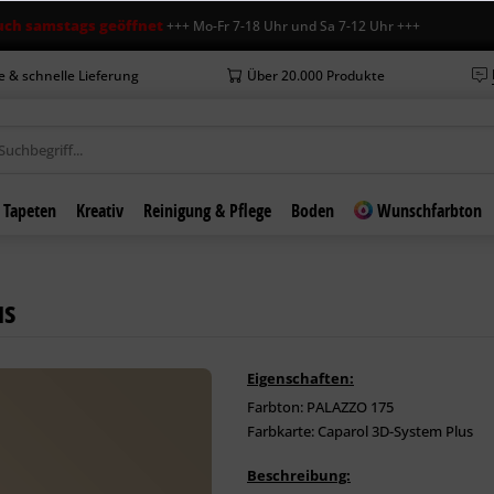
tags geöffnet
+++ Mo-Fr 7-18 Uhr und Sa 7-12 Uhr +++ +++ Neue Öffnun
e & schnelle Lieferung
Über 20.000 Produkte
Tapeten
Kreativ
Reinigung & Pflege
Boden
Wunschfarbton
us
Eigenschaften:
Farbton: PALAZZO 175
Farbkarte: Caparol 3D-System Plus
Beschreibung: