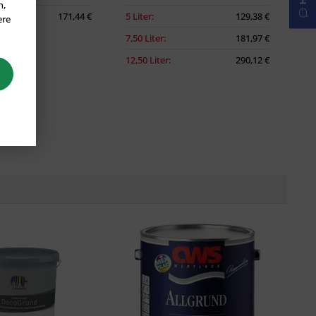
n,
171,44 €
5 Liter:
129,38 €
ere
7,50 Liter:
181,97 €
12,50 Liter:
290,12 €