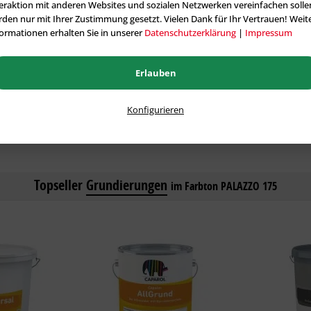
eraktion mit anderen Websites und sozialen Netzwerken vereinfachen solle
5 Liter:
126,13 €
12,50 Liter:
den nur mit Ihrer Zustimmung gesetzt. Vielen Dank für Ihr Vertrauen! Weit
ormationen erhalten Sie in unserer
Datenschutzerklärung
|
Impressum
12,50 Liter:
237,64 €
Erlauben
Konfigurieren
Alle tönbaren Artikel aus der Kategorie Fassadenfarben
Topseller
Grundierungen
im Farbton PALAZZO 175