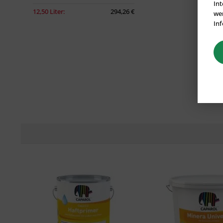
Int
12,50 Liter:
294,26 €
wer
Inf