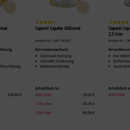
rsal
Caparol Capalac AllGrund
Caparol Ca
2,5 Liter
Artikel-Nr.: CAP-100181
Artikel-Nr.: C
chtung
Korrosionsschutz
Grundieru
Optimale Haftung
Für dekor
Schnelle Trocknung
Einfaches
durchlässig
Wetterbeständig
Gute Deck
Erhältlich in:
Erhältlich i
246,90 €
0,38 Liter:
18,03 €
2,50 Liter:
0,75 Liter:
30,70 €
2,50 Liter:
80,54 €