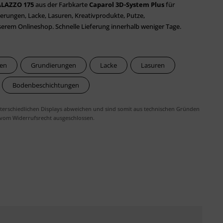
ALAZZO 175
aus der Farbkarte
Caparol 3D-System Plus
für
rungen, Lacke, Lasuren, Kreativprodukte, Putze,
em Onlineshop. Schnelle Lieferung innerhalb weniger Tage.
ben
Grundierungen
Lacke
Lasuren
Bodenbeschichtungen
erschiedlichen Displays abweichen und sind somit aus technischen Gründen
 vom Widerrufsrecht ausgeschlossen.