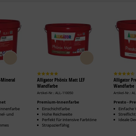
o-Mineral
Alligator Phönix Matt LEF
Alligator P
Wandfarbe
Wandfarbe
Artikel-Nr.: ALL-110050
Artikel-Nr.: A
net
Premium-Innenfarbe
Presto - P
-Innenfarbe
Einschichtfarbe
Einfache 
mel- und
Hohe Reichweite
Streiflic
Perfekt für intensive Farbtöne
Ideale De
ehmes
Strapazierfähig