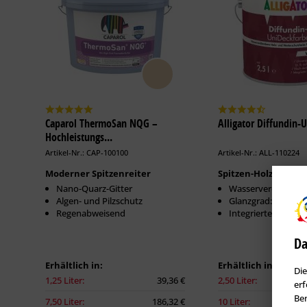
Caparol ThermoSan NQG –
Alligator Diffundin-
Hochleistungs...
Artikel-Nr.: CAP-100100
Artikel-Nr.: ALL-110224
Moderner Spitzenreiter
Spitzen-Holzfarbe
Nano-Quarz-Gitter
Wasserverdünnbar
Algen- und Pilzschutz
Glanzgrad: Seiden
Regenabweisend
Integrierte Isolier
Da
Erhältlich in:
Erhältlich in:
Die
1,25 Liter:
39,36 €
2,50 Liter:
erf
Ben
7,50 Liter:
186,32 €
10 Liter: