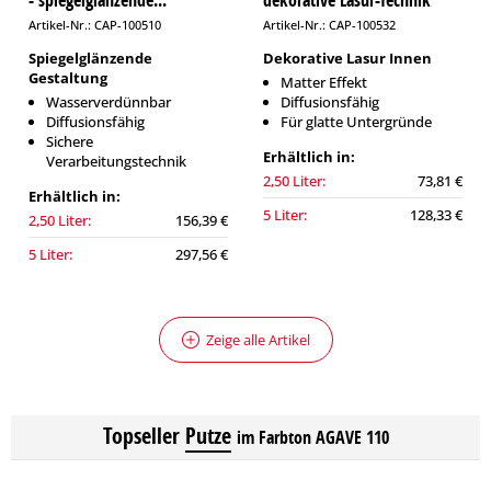
- spiegelglänzende...
dekorative Lasur-Technik
Artikel-Nr.: CAP-100510
Artikel-Nr.: CAP-100532
Spiegelglänzende
Dekorative Lasur Innen
Gestaltung
Matter Effekt
Wasserverdünnbar
Diffusionsfähig
Diffusionsfähig
Für glatte Untergründe
Sichere
Erhältlich in:
Verarbeitungstechnik
2,50 Liter:
73,81 €
Erhältlich in:
5 Liter:
128,33 €
2,50 Liter:
156,39 €
5 Liter:
297,56 €
Zeige alle Artikel
Topseller
Putze
im Farbton AGAVE 110