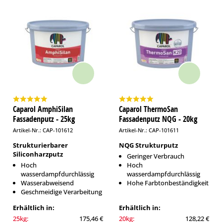
Caparol AmphiSilan
Caparol ThermoSan
Fassadenputz - 25kg
Fassadenputz NQG - 20kg
Artikel-Nr.: CAP-101612
Artikel-Nr.: CAP-101611
Strukturierbarer
NQG Strukturputz
Siliconharzputz
Geringer Verbrauch
Hoch
Hoch
wasserdampfdurchlässig
wasserdampfdurchlässig
Wasserabweisend
Hohe Farbtonbeständigkeit
Geschmeidige Verarbeitung
Erhältlich in:
Erhältlich in:
25kg:
175,46 €
20kg:
128,22 €