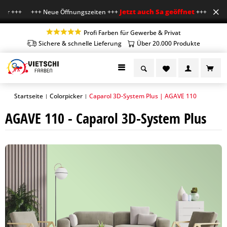
Jetzt auch Sa geöffnet
hr +++ +++ Neue Öffnungszeiten +++
+++ Mo-Fr 7-1
Profi Farben für Gewerbe & Privat
Sichere & schnelle Lieferung
Über 20.000 Produkte
Startseite
Colorpicker
Caparol 3D-System Plus | AGAVE 110
|
|
AGAVE 110 - Caparol 3D-System Plus