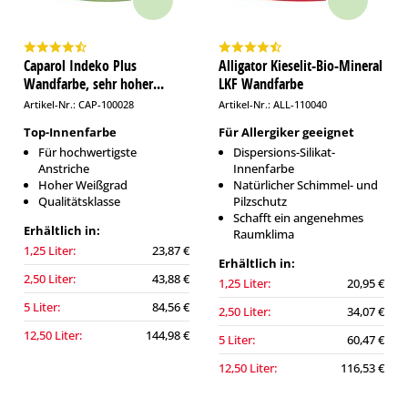
Caparol Indeko Plus
Alligator Kieselit-Bio-Mineral
Wandfarbe, sehr hoher...
LKF Wandfarbe
Artikel-Nr.: CAP-100028
Artikel-Nr.: ALL-110040
Top-Innenfarbe
Für Allergiker geeignet
Für hochwertigste
Dispersions-Silikat-
Anstriche
Innenfarbe
Hoher Weißgrad
Natürlicher Schimmel- und
Qualitätsklasse
Pilzschutz
Schafft ein angenehmes
Erhältlich in:
Raumklima
1,25 Liter:
23,87 €
Erhältlich in:
2,50 Liter:
43,88 €
1,25 Liter:
20,95 €
5 Liter:
84,56 €
2,50 Liter:
34,07 €
12,50 Liter:
144,98 €
5 Liter:
60,47 €
12,50 Liter:
116,53 €