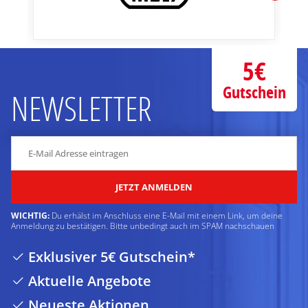
5€
Gutschein
NEWSLETTER
JETZT ANMELDEN
WICHTIG:
Du erhälst im Anschluss eine E-Mail mit einem Link, um deine
Anmeldung zu bestätigen. Bitte unbedingt auch im SPAM nachschauen
Exklusiver 5€ Gutschein*
Aktuelle Angebote
Neueste Aktionen