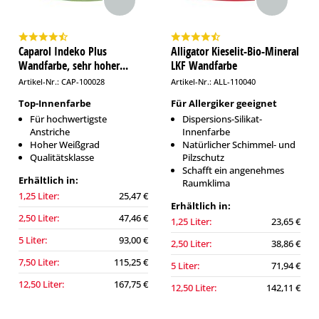
Caparol Indeko Plus
Alligator Kieselit-Bio-Mineral
Wandfarbe, sehr hoher...
LKF Wandfarbe
Artikel-Nr.: CAP-100028
Artikel-Nr.: ALL-110040
Top-Innenfarbe
Für Allergiker geeignet
Für hochwertigste
Dispersions-Silikat-
Anstriche
Innenfarbe
Hoher Weißgrad
Natürlicher Schimmel- und
Qualitätsklasse
Pilzschutz
Schafft ein angenehmes
Erhältlich in:
Raumklima
1,25 Liter:
25,47 €
Erhältlich in:
2,50 Liter:
47,46 €
1,25 Liter:
23,65 €
5 Liter:
93,00 €
2,50 Liter:
38,86 €
7,50 Liter:
115,25 €
5 Liter:
71,94 €
12,50 Liter:
167,75 €
12,50 Liter:
142,11 €