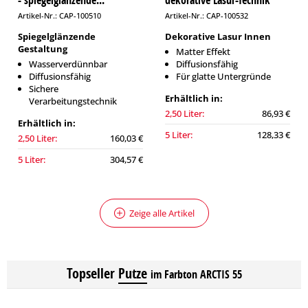
- spiegelglänzende...
dekorative Lasur-Technik
Artikel-Nr.: CAP-100510
Artikel-Nr.: CAP-100532
Spiegelglänzende
Dekorative Lasur Innen
Gestaltung
Matter Effekt
Wasserverdünnbar
Diffusionsfähig
Diffusionsfähig
Für glatte Untergründe
Sichere
Erhältlich in:
Verarbeitungstechnik
2,50 Liter:
86,93 €
Erhältlich in:
5 Liter:
128,33 €
2,50 Liter:
160,03 €
5 Liter:
304,57 €
Zeige alle Artikel
Topseller
Putze
im Farbton ARCTIS 55