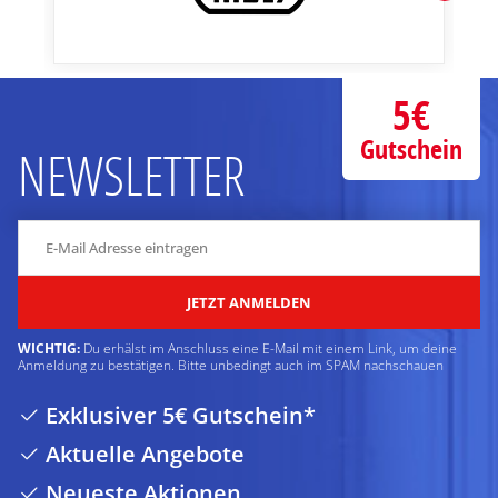
5€
Gutschein
NEWSLETTER
JETZT ANMELDEN
WICHTIG:
Du erhälst im Anschluss eine E-Mail mit einem Link, um deine
Anmeldung zu bestätigen. Bitte unbedingt auch im SPAM nachschauen
Exklusiver 5€ Gutschein*
Aktuelle Angebote
Neueste Aktionen