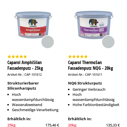
Caparol AmphiSilan
Caparol ThermoSan
Fassadenputz - 25kg
Fassadenputz NQG - 20kg
Artikel-Nr.: CAP-101612
Artikel-Nr.: CAP-101611
Strukturierbarer
NQG Strukturputz
Siliconharzputz
Geringer Verbrauch
Hoch
Hoch
wasserdampfdurchlässig
wasserdampfdurchlässig
Wasserabweisend
Hohe Farbtonbeständigkeit
Geschmeidige Verarbeitung
Erhältlich in:
Erhältlich in:
25kg:
175,46 €
20kg:
135,33 €