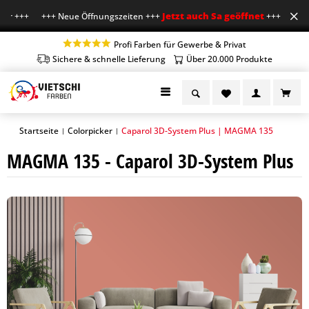
Jetzt auch Sa geöffnet
hr +++ +++ Neue Öffnungszeiten +++
+++ Mo-Fr 7-18
Profi Farben für Gewerbe & Privat
Sichere & schnelle Lieferung
Über 20.000 Produkte
Startseite
Colorpicker
Caparol 3D-System Plus | MAGMA 135
|
|
MAGMA 135 - Caparol 3D-System Plus