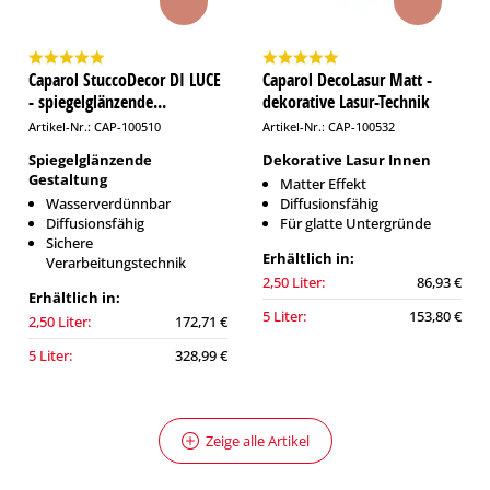
Caparol StuccoDecor DI LUCE
Caparol DecoLasur Matt -
- spiegelglänzende...
dekorative Lasur-Technik
Artikel-Nr.: CAP-100510
Artikel-Nr.: CAP-100532
Spiegelglänzende
Dekorative Lasur Innen
Gestaltung
Matter Effekt
Wasserverdünnbar
Diffusionsfähig
Diffusionsfähig
Für glatte Untergründe
Sichere
Erhältlich in:
Verarbeitungstechnik
2,50 Liter:
86,93 €
Erhältlich in:
5 Liter:
153,80 €
2,50 Liter:
172,71 €
5 Liter:
328,99 €
Zeige alle Artikel