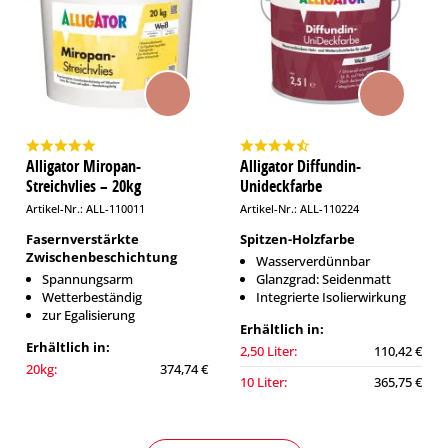
Alligator Miropan-
Alligator Diffundin-
Streichvlies – 20kg
Unideckfarbe
Artikel-Nr.: ALL-110011
Artikel-Nr.: ALL-110224
Fasernverstärkte
Spitzen-Holzfarbe
Zwischenbeschichtung
Wasserverdünnbar
Spannungsarm
Glanzgrad: Seidenmatt
Wetterbeständig
Integrierte Isolierwirkung
zur Egalisierung
Erhältlich in:
Erhältlich in:
2,50 Liter:
110,42 €
20kg:
374,74 €
10 Liter:
365,75 €