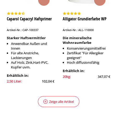
Caparol Capacryl Haftprimer
Alligator Grundierfarbe WP
Artikel-Nr.: CAP-100337
Artikel-Nr.: ALL-110000
Starker Haftvermittler
Die mineralische
Wohnraumfarbe
Anwendbar Außen und
Innen
Konservierungsmittelfrei
Für alte Anstriche,
Zertifikat "Für Allergiker
Lackierungen
geeignet"
Auf Holz, Zink,Hart-PVC,
Hoch diffusionsfähig
Kupfer uvm.
Erhältlich in:
Erhältlich in:
20kg:
347,07 €
2,50 Liter:
102,04 €
Zeige alle Artikel