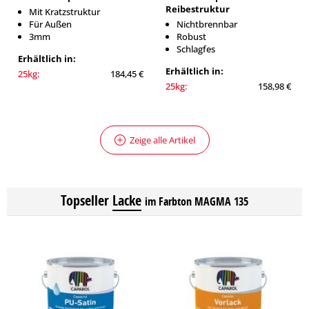
Reibestruktur
Mit Kratzstruktur
Für Außen
Nichtbrennbar
3mm
Robust
Schlagfes
Erhältlich in:
Erhältlich in:
25kg:
184,45 €
25kg:
158,98 €
Zeige alle Artikel
Topseller
Lacke
im Farbton MAGMA 135