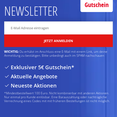
Gutschein
NEWSLETTER
JETZT ANMELDEN
WICHTIG:
Du erhälst im Anschluss eine E-Mail mit einem Link, um deine
Anmeldung zu bestätigen. Bitte unbedingt auch im SPAM nachschauen
Exklusiver 5€ Gutschein*
Aktuelle Angebote
Neueste Aktionen
*Mindestbestellwert 100 Euro. Nicht kombinierbar mit anderen Aktionen.
Nur einmal pro Kunde einlösbar. Eine Barauszahlung oder nachträgliche
Verrechnung eines Codes mit mit früheren Bestellungen ist nicht möglich.