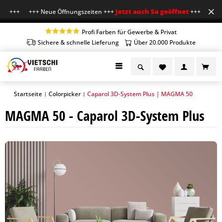
Jetzt auch Sa geöffnet
hr +++ +++ Neue Öffnungszeiten +++
+++ Mo-Fr 7-18
Profi Farben für Gewerbe & Privat
Sichere & schnelle Lieferung
Über 20.000 Produkte
Startseite
Colorpicker
Caparol 3D-System Plus | MAGMA 50
|
|
MAGMA 50 - Caparol 3D-System Plus