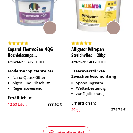
Caparol ThermoSan NQG –
Alligator Miropan-
Hochleistungs...
Streichvlies – 20kg
Artikel-Nr.: CAP-100100
Artikel-Nr.: ALL-110011
Moderner Spitzenreiter
Fasernverstärkte
Zwischenbeschichtung
Nano-Quarz-Gitter
Algen- und Pilzschutz
Spannungsarm
Regenabweisend
Wetterbeständig
zur Egalisierung
Erhältlich in:
Erhältlich in:
12,50 Liter:
333,62 €
20kg:
374,74 €
Zeige alle Artikel