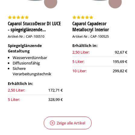
Caparol StuccoDecor DI LUCE
Caparol Capadecor
- spiegelglänzende...
Metallocryl Interior
Artikel-Nr.: CAP-100510
Artikel-Nr.: CAP-100525
Spiegelglänzende
Erhältlich in:
Gestaltung
2,50 Liter:
92,67 €
Wasserverdünnbar
5 Liter:
195,69 €
Diffusionsfähig
Sichere
10 Liter:
299,82 €
Verarbeitungstechnik
Erhältlich in:
2,50 Liter:
172,71 €
5 Liter:
328,99 €
Zeige alle Artikel