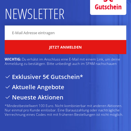
Gutschein
NEWSLETTER
JETZT ANMELDEN
WICHTIG:
Du erhälst im Anschluss eine E-Mail mit einem Link, um deine
Anmeldung zu bestätigen. Bitte unbedingt auch im SPAM nachschauen
Exklusiver 5€ Gutschein*
Aktuelle Angebote
Neueste Aktionen
*Mindestbestellwert 100 Euro. Nicht kombinierbar mit anderen Aktionen.
Nur einmal pro Kunde einlösbar. Eine Barauszahlung oder nachträgliche
Verrechnung eines Codes mit mit früheren Bestellungen ist nicht möglich.