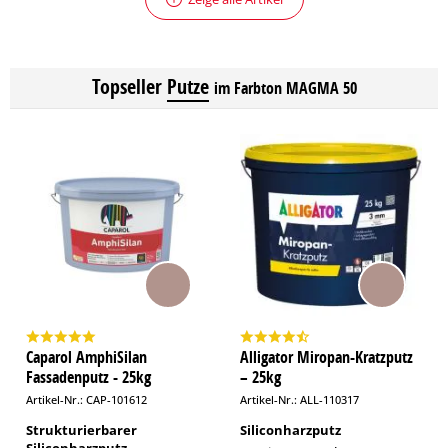
Topseller
Putze
im Farbton MAGMA 50
Caparol AmphiSilan
Alligator Miropan-Kratzputz
Fassadenputz - 25kg
– 25kg
Artikel-Nr.: CAP-101612
Artikel-Nr.: ALL-110317
Strukturierbarer
Siliconharzputz