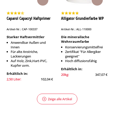
Caparol Capacryl Haftprimer
Alligator Grundierfarbe WP
Artikel-Nr.: CAP-100337
Artikel-Nr.: ALL-110000
Starker Haftvermittler
Die mineralische
Wohnraumfarbe
Anwendbar Außen und
Innen
Konservierungsmittelfrei
Für alte Anstriche,
Zertifikat "Für Allergiker
Lackierungen
geeignet"
Auf Holz, Zink,Hart-PVC,
Hoch diffusionsfähig
Kupfer uvm.
Erhältlich in:
Erhältlich in:
20kg:
347,07 €
2,50 Liter:
102,04 €
Zeige alle Artikel