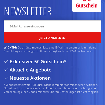
Gutschein
NEWSLETTER
JETZT ANMELDEN
WICHTIG:
Du erhälst im Anschluss eine E-Mail mit einem Link, um deine
Anmeldung zu bestätigen. Bitte unbedingt auch im SPAM nachschauen
Exklusiver 5€ Gutschein*
Aktuelle Angebote
Neueste Aktionen
*Mindestbestellwert 100 Euro. Nicht kombinierbar mit anderen Aktionen.
Nur einmal pro Kunde einlösbar. Eine Barauszahlung oder nachträgliche
Verrechnung eines Codes mit mit früheren Bestellungen ist nicht möglich.