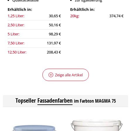
Qualitätsklasse
zur Egalisierung
Erhältlich in:
Erhältlich in:
1,25 Liter:
30,65 €
20kg:
374,74 €
2,50 Liter:
50,16 €
5 Liter:
98,29 €
7,50 Liter:
131,97 €
12,50 Liter:
208,43 €
Zeige alle Artikel
Topseller
Fassadenfarben
im Farbton MAGMA 75