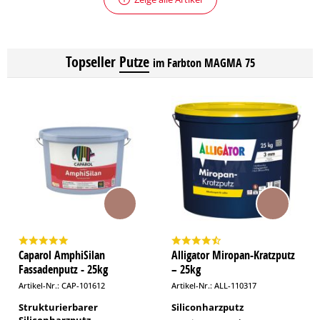
Topseller
Putze
im Farbton MAGMA 75
Caparol AmphiSilan
Alligator Miropan-Kratzputz
Fassadenputz - 25kg
– 25kg
Artikel-Nr.: CAP-101612
Artikel-Nr.: ALL-110317
Strukturierbarer
Siliconharzputz