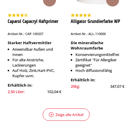
Caparol Capacryl Haftprimer
Alligator Grundierfarbe WP
Artikel-Nr.: CAP-100337
Artikel-Nr.: ALL-110000
Starker Haftvermittler
Die mineralische
Wohnraumfarbe
Anwendbar Außen und
Innen
Konservierungsmittelfrei
Für alte Anstriche,
Zertifikat "Für Allergiker
Lackierungen
geeignet"
Auf Holz, Zink,Hart-PVC,
Hoch diffusionsfähig
Kupfer uvm.
Erhältlich in:
Erhältlich in:
20kg:
347,07 €
2,50 Liter:
102,04 €
Zeige alle Artikel