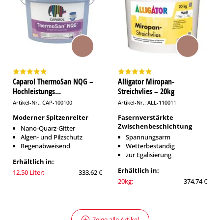
Caparol ThermoSan NQG –
Alligator Miropan-
Hochleistungs...
Streichvlies – 20kg
Artikel-Nr.: CAP-100100
Artikel-Nr.: ALL-110011
Moderner Spitzenreiter
Fasernverstärkte
Zwischenbeschichtung
Nano-Quarz-Gitter
Algen- und Pilzschutz
Spannungsarm
Regenabweisend
Wetterbeständig
zur Egalisierung
Erhältlich in:
Erhältlich in:
12,50 Liter:
333,62 €
20kg:
374,74 €
Zeige alle Artikel