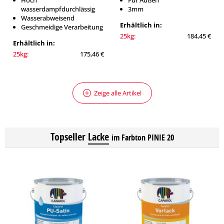
Hoch
Für Außen
wasserdampfdurchlässig
3mm
Wasserabweisend
Erhältlich in:
Geschmeidige Verarbeitung
25kg:
184,45 €
Erhältlich in:
25kg:
175,46 €
Zeige alle Artikel
Topseller
Lacke
im Farbton PINIE 20