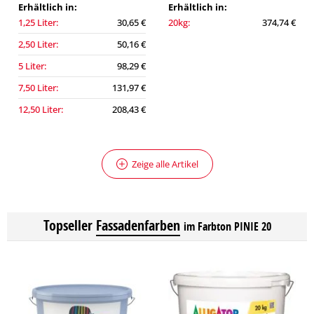
Erhältlich in:
Erhältlich in:
1,25 Liter:
30,65 €
20kg:
374,74 €
2,50 Liter:
50,16 €
5 Liter:
98,29 €
7,50 Liter:
131,97 €
12,50 Liter:
208,43 €
Zeige alle Artikel
Topseller
Fassadenfarben
im Farbton PINIE 20