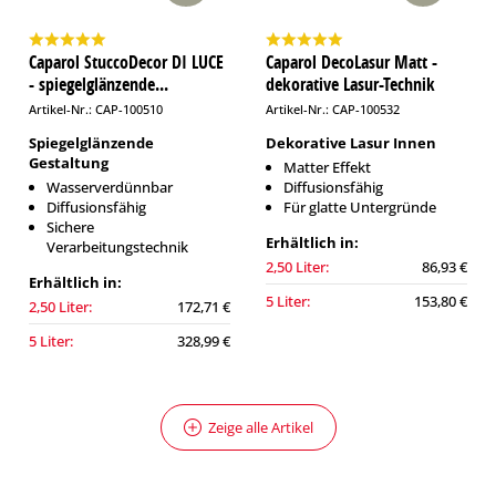
Caparol StuccoDecor DI LUCE
Caparol DecoLasur Matt -
- spiegelglänzende...
dekorative Lasur-Technik
Artikel-Nr.: CAP-100510
Artikel-Nr.: CAP-100532
Spiegelglänzende
Dekorative Lasur Innen
Gestaltung
Matter Effekt
Wasserverdünnbar
Diffusionsfähig
Diffusionsfähig
Für glatte Untergründe
Sichere
Erhältlich in:
Verarbeitungstechnik
2,50 Liter:
86,93 €
Erhältlich in:
5 Liter:
153,80 €
2,50 Liter:
172,71 €
5 Liter:
328,99 €
Zeige alle Artikel