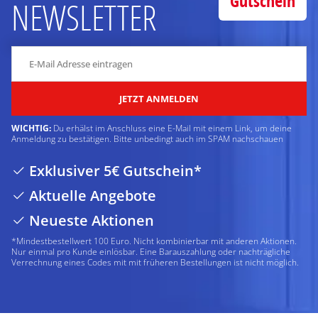
Gutschein
NEWSLETTER
JETZT ANMELDEN
WICHTIG:
Du erhälst im Anschluss eine E-Mail mit einem Link, um deine
Anmeldung zu bestätigen. Bitte unbedingt auch im SPAM nachschauen
Exklusiver 5€ Gutschein*
Aktuelle Angebote
Neueste Aktionen
*Mindestbestellwert 100 Euro. Nicht kombinierbar mit anderen Aktionen.
Nur einmal pro Kunde einlösbar. Eine Barauszahlung oder nachträgliche
Verrechnung eines Codes mit mit früheren Bestellungen ist nicht möglich.