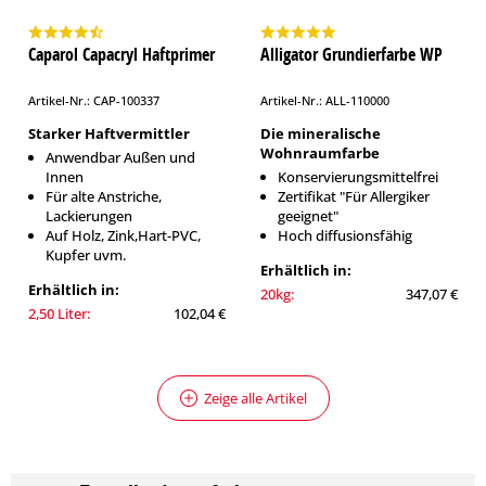
Caparol Capacryl Haftprimer
Alligator Grundierfarbe WP
Artikel-Nr.: CAP-100337
Artikel-Nr.: ALL-110000
Starker Haftvermittler
Die mineralische
Wohnraumfarbe
Anwendbar Außen und
Innen
Konservierungsmittelfrei
Für alte Anstriche,
Zertifikat "Für Allergiker
Lackierungen
geeignet"
Auf Holz, Zink,Hart-PVC,
Hoch diffusionsfähig
Kupfer uvm.
Erhältlich in:
Erhältlich in:
20kg:
347,07 €
2,50 Liter:
102,04 €
Zeige alle Artikel